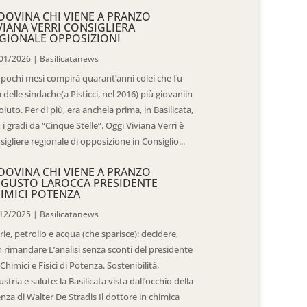
DOVINA CHI VIENE A PRANZO
VIANA VERRI CONSIGLIERA
GIONALE OPPOSIZIONI
01/2026
|
Basilicatanews
 pochi mesi compirà quarant’anni colei che fu
 delle sindache(a Pisticci, nel 2016) più giovaniin
oluto. Per di più, era anchela prima, in Basilicata,
 i gradi da “Cinque Stelle”. Oggi Viviana Verri è
sigliere regionale di opposizione in Consiglio...
DOVINA CHI VIENE A PRANZO
GUSTO LAROCCA PRESIDENTE
IMICI POTENZA
12/2025
|
Basilicatanews
rie, petrolio e acqua (che sparisce): decidere,
 rimandare L’analisi senza sconti del presidente
 Chimici e Fisici di Potenza. Sostenibilità,
ustria e salute: la Basilicata vista dall’occhio della
enza di Walter De Stradis Il dottore in chimica