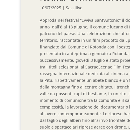
10/07/2025
|
Sassilive
Approda nei festival “Evviva Sant’Antonio” il 
anno, dall’8 al 13 giugno, il comune lucano d
patrono del paese. Una celebrazione che affond
territorio, raccontata in un film prodotto da E
finanziato dal Comune di Rotonda con il sostegn
presentato in anteprima a gennaio a Rotonda, 
Successivamente, giovedì 3 luglio è stato proie
tra i titoli selezionati al SacraeScenae Film Fe
rassegna internazionale dedicata al cinema a t
la Pitu, rispettivamente un abete bianco e un 
dalla montagna fino al centro abitato. I tronch
valle da possenti capi di bestiame, in un rito
momento di comunione tra la comunità e il santo
complessità, la lavorazione del documentario 
al lavoro contemporaneamente. Le riprese hanno 
dal taglio degli alberi fino all’arrivo trionfal
suolo e spettacolari riprese aeree con drone. L’