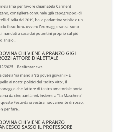
mela (ma per favore chiamatela Carmen)
gano, consigliera comunale (già capogruppo) di
telli d’Italia dal 2019, ha la parlantina sciolta e un
ccio fisso: loro, ovvero l’ex maggioranza, sono
ti mandati a casa dai potentini proprio sul più
o. Inizio...
DOVINA CHI VIENE A PRANZO GIGI
ROZZI ATTORE DIALETTALE
12/2025
|
Basilicatanews
 datela ‘na mano a ‘sti poveri giovani!» E’
pello ai nostri politici del “solito Vito”, il
sonaggio che l’attore di teatro amatoriale porta
scena da cinquant’anni, insieme a “La Maschera”
 queste Festività si vestirà nuovamente di rosso,
n per fare...
DOVINA CHI VIENE A PRANZO
ANCESCO SASSO IL PROFESSORE