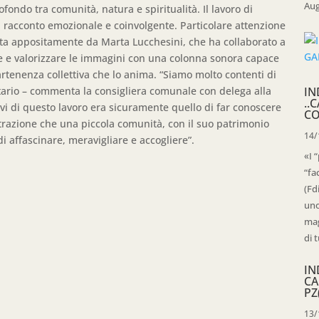
Aug
ondo tra comunità, natura e spiritualità. Il lavoro di
 racconto emozionale e coinvolgente. Particolare attenzione
sta appositamente da Marta Lucchesini, che ha collaborato a
re e valorizzare le immagini con una colonna sonora capace
partenenza collettiva che lo anima. “Siamo molto contenti di
ntario – commenta la consigliera comunale con delega alla
IN
..
ivi di questo lavoro era sicuramente quello di far conoscere
CO
trazione che una piccola comunità, con il suo patrimonio
14/
i affascinare, meravigliare e accogliere”.
«I 
“fa
(Fd
uno
mag
di t
IN
CA
PZ
13/