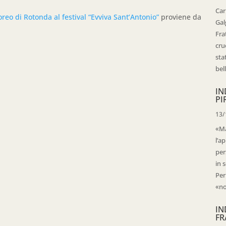
Car
reo di Rotonda al festival “Evviva Sant’Antonio”
proviene da
Gal
Fra
cru
sta
bell
IN
PI
13/
«Ma
l’ap
per
in 
Per
«no
IN
FR