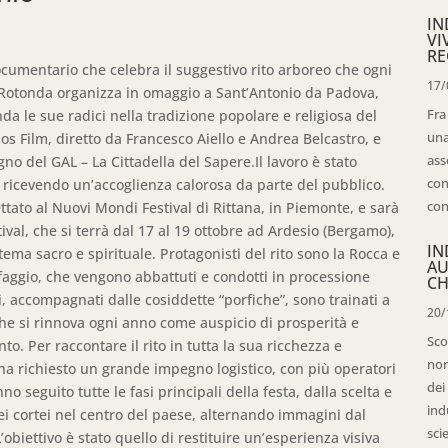
IN
VI
RE
documentario che celebra il suggestivo rito arboreo che ogni
17/
i Rotonda organizza in omaggio a Sant’Antonio da Padova,
Fra
a le sue radici nella tradizione popolare e religiosa del
una
pos Film, diretto da Francesco Aiello e Andrea Belcastro, e
ass
o del GAL – La Cittadella del Sapere.Il lavoro è stato
con
ricevendo un’accoglienza calorosa da parte del pubblico.
con
ttato al Nuovi Mondi Festival di Rittana, in Piemonte, e sarà
stival, che si terrà dal 17 al 19 ottobre ad Ardesio (Bergamo),
IN
ema sacro e spirituale. Protagonisti del rito sono la Rocca e
AU
faggio, che vengono abbattuti e condotti in processione
CH
i, accompagnati dalle cosiddette “porfiche”, sono trainati a
20/
 che si rinnova ogni anno come auspicio di prosperità e
Sco
. Per raccontare il rito in tutta la sua ricchezza e
non
ha richiesto un grande impegno logistico, con più operatori
dei
seguito tutte le fasi principali della festa, dalla scelta e
ind
e dei cortei nel centro del paese, alternando immagini dal
sci
obiettivo è stato quello di restituire un’esperienza visiva