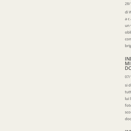
28/
di 
a c
un 
obl
con
bri
IN
MI
D
07/
si 
tut
lui
fot
sco
doc