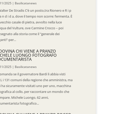
11/2025
|
Basilicatanews
Walter De Stradis C’è un posto,tra Rionero e R i p
 a n d i d a, dove il tempo non scorre: fermenta. È
vecchio casale di pietra, avvolto nella luce
iqua del Vulture, ove Carmine Crocco – poi
segnato alla storia come il “generale dei
ganti”-per...
DOVINA CHI VIENE A PRANZO
CHELE LUONGO FOTOGRAFO
OCUMENTARISTA
11/2025
|
Basilicatanews
domanda se il governatore Bardi li abbia visti
ti, i 131 comuni della regione che amministra, ma
 li ha sicuramente visitati uno per uno, macchina
ografica al collo, per raccontare un mondo che
mpare. Michele Luongo, 62 anni,
umentarista fotografico...