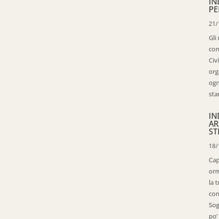
IN
PE
21/
Gli
con
Civ
org
ogn
sta
IN
AR
ST
18/
Cap
orm
la 
con
Sog
po’ 