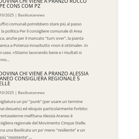
DOVINA CHI VIENE A PRANZO ROCCO
PE CONS COM PZ
10/2025
|
Basilicatanews
 uffici comunali potrebbero stare più al passo
 la politica Per il consigliere comunale di Area
ica, anche per il mancato “turn over”, la pianta
anica a Potenza innazitutto «non è ottimale». In
i caso, «Stiamo lavorando bene e i risultati si
nno...
DOVINA CHI VIENE A PRANZO ALESSIA
ANEO CONSIGLIERA REGIONALE 5
ELLE
10/2025
|
Basilicatanews
igliatura un po’ “punk” (per usare un termine
ai desueto) ed eloquio particolarmente forbito:
trentaseienne melfitana Alessia Araneo è
sigliera regionale del Movimento Cinque Stelle.
na una Basilicata un po’ meno “resiliente” e un
più “resistente”....