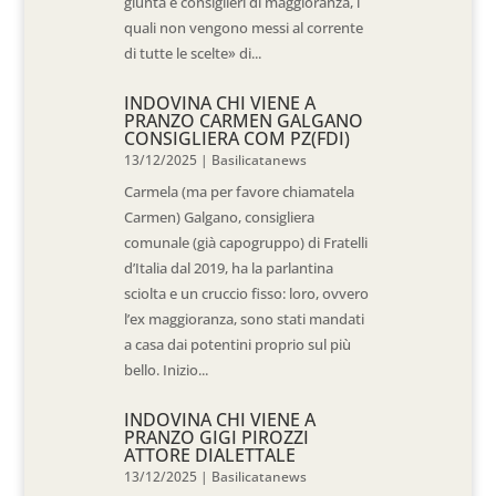
giunta e consiglieri di maggioranza, i
quali non vengono messi al corrente
di tutte le scelte» di...
INDOVINA CHI VIENE A
PRANZO CARMEN GALGANO
CONSIGLIERA COM PZ(FDI)
13/12/2025
|
Basilicatanews
Carmela (ma per favore chiamatela
Carmen) Galgano, consigliera
comunale (già capogruppo) di Fratelli
d’Italia dal 2019, ha la parlantina
sciolta e un cruccio fisso: loro, ovvero
l’ex maggioranza, sono stati mandati
a casa dai potentini proprio sul più
bello. Inizio...
INDOVINA CHI VIENE A
PRANZO GIGI PIROZZI
ATTORE DIALETTALE
13/12/2025
|
Basilicatanews