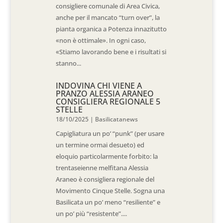
consigliere comunale di Area Civica,
anche per il mancato “turn over”, la
pianta organica a Potenza innazitutto
«non è ottimale». In ogni caso,
«Stiamo lavorando bene e i risultati si
stanno...
INDOVINA CHI VIENE A
PRANZO ALESSIA ARANEO
CONSIGLIERA REGIONALE 5
STELLE
18/10/2025
|
Basilicatanews
Capigliatura un po’ “punk” (per usare
un termine ormai desueto) ed
eloquio particolarmente forbito: la
trentaseienne melfitana Alessia
Araneo è consigliera regionale del
Movimento Cinque Stelle. Sogna una
Basilicata un po’ meno “resiliente” e
un po’ più “resistente”....