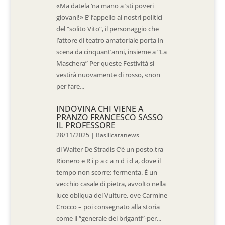
«Ma datela ‘na mano a ‘sti poveri
giovani!» E’ l’appello ai nostri politici
del “solito Vito”, il personaggio che
l’attore di teatro amatoriale porta in
scena da cinquant’anni, insieme a “La
Maschera” Per queste Festività si
vestirà nuovamente di rosso, «non
per fare...
INDOVINA CHI VIENE A
PRANZO FRANCESCO SASSO
IL PROFESSORE
28/11/2025
|
Basilicatanews
di Walter De Stradis C’è un posto,tra
Rionero e R i p a c a n d i d a, dove il
tempo non scorre: fermenta. È un
vecchio casale di pietra, avvolto nella
luce obliqua del Vulture, ove Carmine
Crocco – poi consegnato alla storia
come il “generale dei briganti”-per...