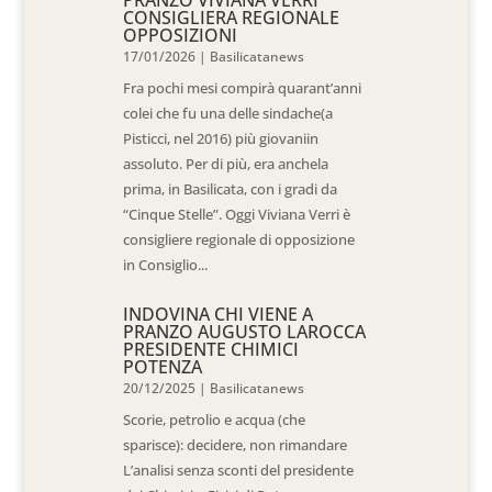
PRANZO VIVIANA VERRI
CONSIGLIERA REGIONALE
OPPOSIZIONI
17/01/2026
|
Basilicatanews
Fra pochi mesi compirà quarant’anni
colei che fu una delle sindache(a
Pisticci, nel 2016) più giovaniin
assoluto. Per di più, era anchela
prima, in Basilicata, con i gradi da
“Cinque Stelle”. Oggi Viviana Verri è
consigliere regionale di opposizione
in Consiglio...
INDOVINA CHI VIENE A
PRANZO AUGUSTO LAROCCA
PRESIDENTE CHIMICI
POTENZA
20/12/2025
|
Basilicatanews
Scorie, petrolio e acqua (che
sparisce): decidere, non rimandare
L’analisi senza sconti del presidente