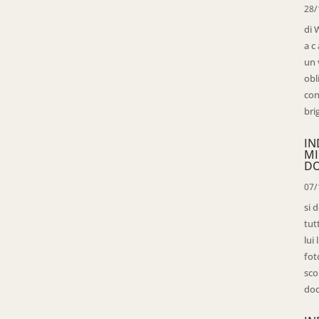
28/
di 
a c
un 
obl
con
bri
IN
MI
D
07/
si 
tut
lui
fot
sco
doc