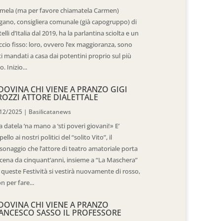
mela (ma per favore chiamatela Carmen)
gano, consigliera comunale (già capogruppo) di
telli d’Italia dal 2019, ha la parlantina sciolta e un
ccio fisso: loro, ovvero l’ex maggioranza, sono
ti mandati a casa dai potentini proprio sul più
o. Inizio...
DOVINA CHI VIENE A PRANZO GIGI
ROZZI ATTORE DIALETTALE
12/2025
|
Basilicatanews
 datela ‘na mano a ‘sti poveri giovani!» E’
pello ai nostri politici del “solito Vito”, il
sonaggio che l’attore di teatro amatoriale porta
scena da cinquant’anni, insieme a “La Maschera”
 queste Festività si vestirà nuovamente di rosso,
n per fare...
DOVINA CHI VIENE A PRANZO
ANCESCO SASSO IL PROFESSORE