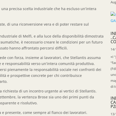
Aug
di una precisa scelta industriale che ha escluso un’intera
ste, di una riconversione vera e di poter restare sul
IN
dustriale di Melfi, e alla luce della disponibilità dimostrata
..
CO
traumatiche, è necessario creare le condizioni per un futuro
ssato hanno affrontato percorsi difficili.
14/
«I 
de con forza, insieme ai lavoratori, che Stellantis assuma
“fa
le e responsabilità verso un’intera comunità produttiva.
(Fd
mersi pienamente la responsabilità sociale nei confronti dei
uno
bilità e prospettive concrete per chi contribuisce
mag
arto.
di t
richiesta di un incontro urgente ai vertici di Stellantis.
settembre, la vertenza Brose sia uno dei primi punti da
IN
CA
asparente e risolutivo.
PZ
 e presente, come sempre al fianco dei lavoratori.
13/