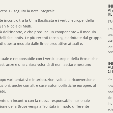
IN
VI
etro. Di seguito la nota integrale.
RE
e incontro tra la Uilm Basilicata e i vertici europei della
17/
San Nicola di Melfi.
Fra
altà dell’indotto, è che produce un componente – il modulo
una
lli Stellantis. Le più recenti tecnologie adottate dal gruppo
ass
 di questo modulo dalle linee produttive attuali e,
con
con
uale e responsabile con i vertici europei della Brose, che
IN
estranze e una chiara volontà di non lasciare nessuno
AU
CH
20/
opo vari tentativi e interlocuzioni volti alla riconversione
duzioni, anche con altre case automobilistiche europee, al
Sco
eto.
non
dei
ente un incontro con la nuova responsabile nazionale
ind
azione della Brose venga affrontata in modo differente
sci