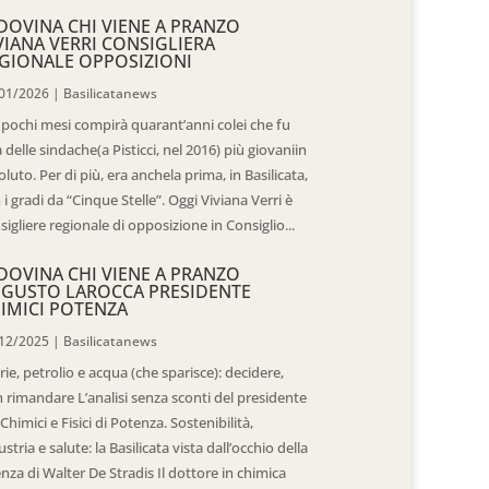
DOVINA CHI VIENE A PRANZO
VIANA VERRI CONSIGLIERA
GIONALE OPPOSIZIONI
01/2026
|
Basilicatanews
 pochi mesi compirà quarant’anni colei che fu
 delle sindache(a Pisticci, nel 2016) più giovaniin
oluto. Per di più, era anchela prima, in Basilicata,
 i gradi da “Cinque Stelle”. Oggi Viviana Verri è
sigliere regionale di opposizione in Consiglio...
DOVINA CHI VIENE A PRANZO
GUSTO LAROCCA PRESIDENTE
IMICI POTENZA
12/2025
|
Basilicatanews
rie, petrolio e acqua (che sparisce): decidere,
 rimandare L’analisi senza sconti del presidente
 Chimici e Fisici di Potenza. Sostenibilità,
ustria e salute: la Basilicata vista dall’occhio della
enza di Walter De Stradis Il dottore in chimica