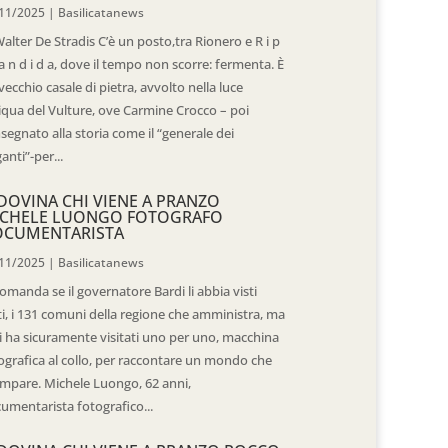
11/2025
|
Basilicatanews
Walter De Stradis C’è un posto,tra Rionero e R i p
 a n d i d a, dove il tempo non scorre: fermenta. È
vecchio casale di pietra, avvolto nella luce
iqua del Vulture, ove Carmine Crocco – poi
segnato alla storia come il “generale dei
ganti”-per...
DOVINA CHI VIENE A PRANZO
CHELE LUONGO FOTOGRAFO
OCUMENTARISTA
11/2025
|
Basilicatanews
domanda se il governatore Bardi li abbia visti
ti, i 131 comuni della regione che amministra, ma
 li ha sicuramente visitati uno per uno, macchina
ografica al collo, per raccontare un mondo che
mpare. Michele Luongo, 62 anni,
umentarista fotografico...