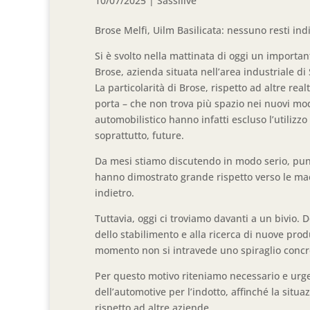
10/07/2025
|
Sassilive
Brose Melfi, Uilm Basilicata: nessuno resti indi
Si è svolto nella mattinata di oggi un important
Brose, azienda situata nell’area industriale di 
La particolarità di Brose, rispetto ad altre re
porta – che non trova più spazio nei nuovi mode
automobilistico hanno infatti escluso l’utilizzo
soprattutto, future.
Da mesi stiamo discutendo in modo serio, punt
hanno dimostrato grande rispetto verso le ma
indietro.
Tuttavia, oggi ci troviamo davanti a un bivio. D
dello stabilimento e alla ricerca di nuove pro
momento non si intravede uno spiraglio concr
Per questo motivo riteniamo necessario e urg
dell’automotive per l’indotto, affinché la situ
rispetto ad altre aziende.