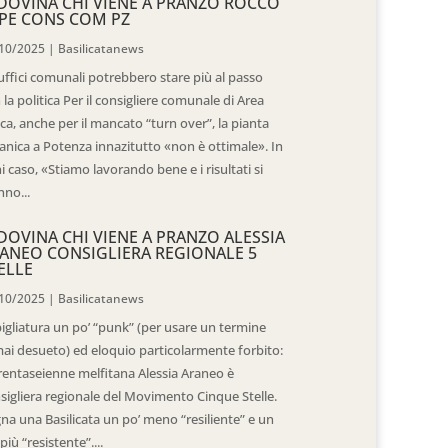
DOVINA CHI VIENE A PRANZO ROCCO
PE CONS COM PZ
10/2025
|
Basilicatanews
 uffici comunali potrebbero stare più al passo
 la politica Per il consigliere comunale di Area
ica, anche per il mancato “turn over”, la pianta
anica a Potenza innazitutto «non è ottimale». In
i caso, «Stiamo lavorando bene e i risultati si
nno...
DOVINA CHI VIENE A PRANZO ALESSIA
ANEO CONSIGLIERA REGIONALE 5
ELLE
10/2025
|
Basilicatanews
igliatura un po’ “punk” (per usare un termine
ai desueto) ed eloquio particolarmente forbito:
trentaseienne melfitana Alessia Araneo è
sigliera regionale del Movimento Cinque Stelle.
na una Basilicata un po’ meno “resiliente” e un
più “resistente”....