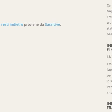
Car
Gal
Fra
cru
 resti indietro
proviene da
SassiLive
.
sta
bell
IN
PI
13/
«Ma
l’ap
per
in 
Per
«no
IN
FR