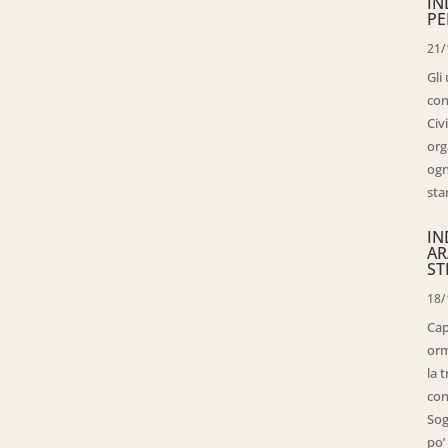
IN
PE
21/
Gli
con
Civ
org
ogn
sta
IN
AR
ST
18/
Cap
orm
la 
con
Sog
po’ 