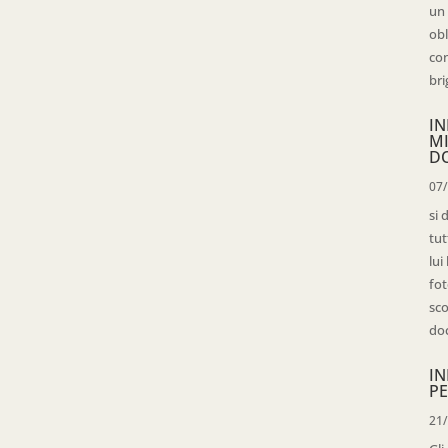
un 
obl
con
bri
IN
M
D
07
si 
tut
lui
fot
sco
doc
IN
PE
21