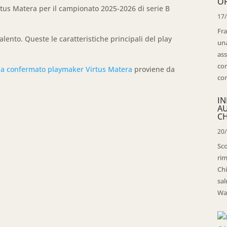
OP
tus Matera per il campionato 2025-2026 di serie B
17
Fra
lento. Queste le caratteristiche principali del play
una
ass
con
ola confermato playmaker Virtus Matera
proviene da
con
IN
A
CH
20
Sco
rim
Chi
sal
Wal