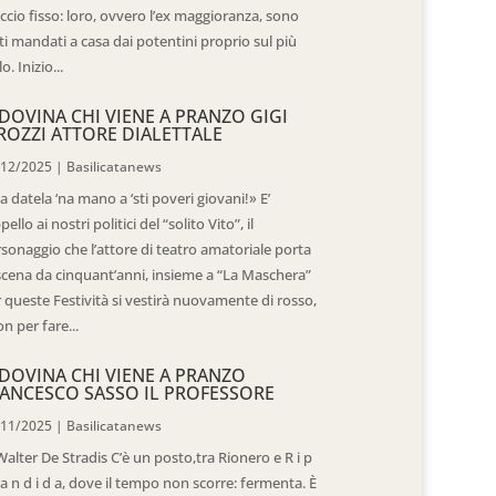
ccio fisso: loro, ovvero l’ex maggioranza, sono
ti mandati a casa dai potentini proprio sul più
o. Inizio...
DOVINA CHI VIENE A PRANZO GIGI
ROZZI ATTORE DIALETTALE
/12/2025
|
Basilicatanews
 datela ‘na mano a ‘sti poveri giovani!» E’
ppello ai nostri politici del “solito Vito”, il
sonaggio che l’attore di teatro amatoriale porta
scena da cinquant’anni, insieme a “La Maschera”
 queste Festività si vestirà nuovamente di rosso,
n per fare...
DOVINA CHI VIENE A PRANZO
ANCESCO SASSO IL PROFESSORE
/11/2025
|
Basilicatanews
Walter De Stradis C’è un posto,tra Rionero e R i p
 a n d i d a, dove il tempo non scorre: fermenta. È