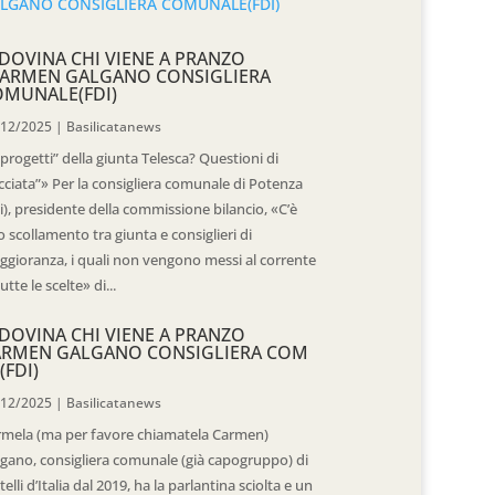
DOVINA CHI VIENE A PRANZO
CARMEN GALGANO CONSIGLIERA
OMUNALE(FDI)
/12/2025
|
Basilicatanews
“progetti” della giunta Telesca? Questioni di
cciata”» Per la consigliera comunale di Potenza
i), presidente della commissione bilancio, «C’è
 scollamento tra giunta e consiglieri di
gioranza, i quali non vengono messi al corrente
tutte le scelte» di...
DOVINA CHI VIENE A PRANZO
ARMEN GALGANO CONSIGLIERA COM
(FDI)
/12/2025
|
Basilicatanews
rmela (ma per favore chiamatela Carmen)
gano, consigliera comunale (già capogruppo) di
telli d’Italia dal 2019, ha la parlantina sciolta e un