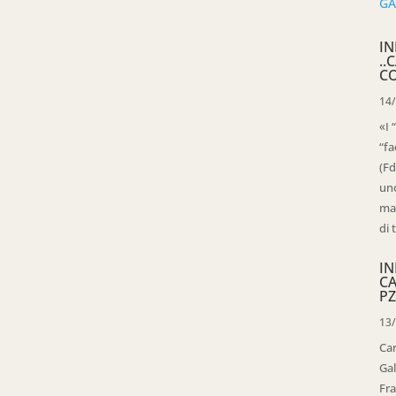
IN
..
C
14
«I 
“fa
(Fd
uno
mag
di 
IN
C
PZ
13
Ca
Gal
Fra