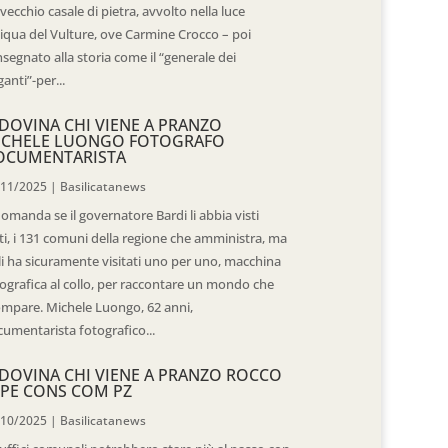
vecchio casale di pietra, avvolto nella luce
iqua del Vulture, ove Carmine Crocco – poi
segnato alla storia come il “generale dei
ganti”-per...
DOVINA CHI VIENE A PRANZO
ICHELE LUONGO FOTOGRAFO
OCUMENTARISTA
/11/2025
|
Basilicatanews
domanda se il governatore Bardi li abbia visti
ti, i 131 comuni della regione che amministra, ma
 li ha sicuramente visitati uno per uno, macchina
ografica al collo, per raccontare un mondo che
mpare. Michele Luongo, 62 anni,
umentarista fotografico...
DOVINA CHI VIENE A PRANZO ROCCO
PE CONS COM PZ
/10/2025
|
Basilicatanews