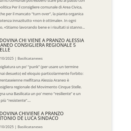
 uffici comunali potrebbero stare più al passo con
politica Per il consigliere comunale di Area Civica,
he per il mancato “turn over”, la pianta organica
otenza innazitutto «non è ottimale». In ogni
o, «Stiamo lavorando bene e i risultati si stanno...
DOVINA CHI VIENE A PRANZO ALESSIA
ANEO CONSIGLIERA REGIONALE 5
ELLE
/10/2025
|
Basilicatanews
igliatura un po’ “punk” (per usare un termine
ai desueto) ed eloquio particolarmente forbito:
trentaseienne melfitana Alessia Araneo è
sigliera regionale del Movimento Cinque Stelle.
na una Basilicata un po’ meno “resiliente” e un
 più “resistente”....
DOVINA CHIVIENE A PRANZO
TONIO DE LUCA SINDACO
/10/2025
|
Basilicatanews