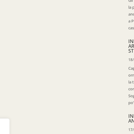
Gli
la 
anc
a P
cas
IN
AR
ST
18
Cap
orm
la 
con
Sog
po’
IN
AN
17