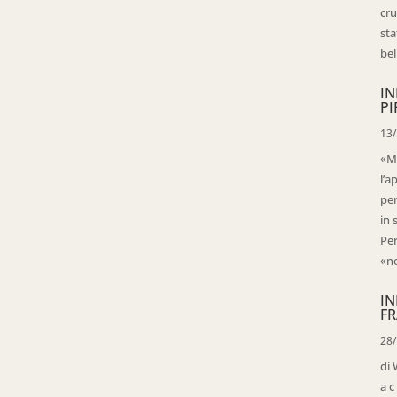
cru
sta
bell
IN
PI
13
«Ma
l’a
per
in 
Per
«no
IN
FR
28
di 
a c