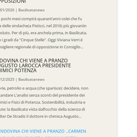
POSIZIONI
/01/2026
|
Basilicatanews
 pochi mesi compirà quarant’anni colei che fu
 delle sindache(a Pisticci, nel 2016) più giovaniin
oluto. Per di più, era anchela prima, in Basilicata,
 i gradi da “Cinque Stelle”. Oggi Viviana Verri è
sigliere regionale di opposizione in Consiglio...
DOVINA CHI VIENE A PRANZO
UGUSTO LAROCCA PRESIDENTE
IMICI POTENZA
/12/2025
|
Basilicatanews
rie, petrolio e acqua (che sparisce): decidere, non
andare L’analisi senza sconti del presidente dei
mici e Fisici di Potenza. Sostenibilità, industria e
ute: la Basilicata vista dall’occhio della scienza di
ter De Stradis Il dottore in chimica Augusto...