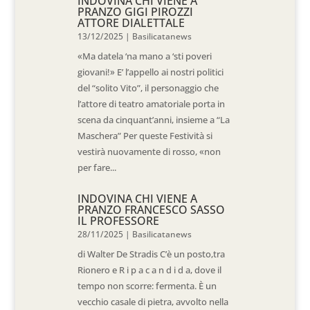
INDOVINA CHI VIENE A
PRANZO GIGI PIROZZI
ATTORE DIALETTALE
13/12/2025
|
Basilicatanews
«Ma datela ‘na mano a ‘sti poveri
giovani!» E’ l’appello ai nostri politici
del “solito Vito”, il personaggio che
l’attore di teatro amatoriale porta in
scena da cinquant’anni, insieme a “La
Maschera” Per queste Festività si
vestirà nuovamente di rosso, «non
per fare...
INDOVINA CHI VIENE A
PRANZO FRANCESCO SASSO
IL PROFESSORE
28/11/2025
|
Basilicatanews
di Walter De Stradis C’è un posto,tra
Rionero e R i p a c a n d i d a, dove il
tempo non scorre: fermenta. È un
vecchio casale di pietra, avvolto nella