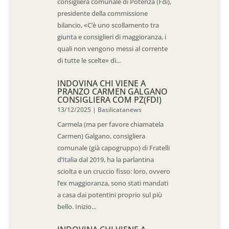
consigliera comunale di Potenza (Fdi),
presidente della commissione
bilancio, «C’è uno scollamento tra
giunta e consiglieri di maggioranza, i
quali non vengono messi al corrente
di tutte le scelte» di...
INDOVINA CHI VIENE A
PRANZO CARMEN GALGANO
CONSIGLIERA COM PZ(FDI)
13/12/2025
|
Basilicatanews
Carmela (ma per favore chiamatela
Carmen) Galgano, consigliera
comunale (già capogruppo) di Fratelli
d’Italia dal 2019, ha la parlantina
sciolta e un cruccio fisso: loro, ovvero
l’ex maggioranza, sono stati mandati
a casa dai potentini proprio sul più
bello. Inizio...