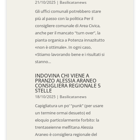
21/10/2025
|
Basilicatanews
Gli uffici comunali potrebbero stare
più al passo con la politica Per il
consigliere comunale di Area Civica,
anche per il mancato “turn over”, la
pianta organica a Potenza innazitutto
«non è ottimale». In ogni caso,
«Stiamo lavorando bene e i risultati si
stanno...
INDOVINA CHI VIENE A
PRANZO ALESSIA ARANEO
CONSIGLIERA REGIONALE 5
STELLE
18/10/2025
|
Basilicatanews
Capigliatura un po’ “punk” (per usare
un termine ormai desueto) ed
eloquio particolarmente forbito: la
trentaseienne melfitana Alessia
Araneo è consigliera regionale del