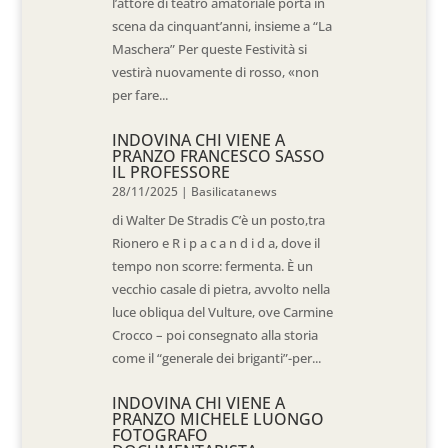
l’attore di teatro amatoriale porta in
scena da cinquant’anni, insieme a “La
Maschera” Per queste Festività si
vestirà nuovamente di rosso, «non
per fare...
INDOVINA CHI VIENE A
PRANZO FRANCESCO SASSO
IL PROFESSORE
28/11/2025
|
Basilicatanews
di Walter De Stradis C’è un posto,tra
Rionero e R i p a c a n d i d a, dove il
tempo non scorre: fermenta. È un
vecchio casale di pietra, avvolto nella
luce obliqua del Vulture, ove Carmine
Crocco – poi consegnato alla storia
come il “generale dei briganti”-per...
INDOVINA CHI VIENE A
PRANZO MICHELE LUONGO
FOTOGRAFO