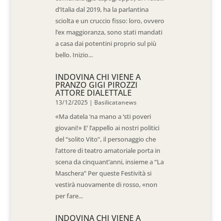
d’Italia dal 2019, ha la parlantina
sciolta e un cruccio fisso: loro, ovvero
l’ex maggioranza, sono stati mandati
a casa dai potentini proprio sul più
bello. Inizio...
INDOVINA CHI VIENE A
PRANZO GIGI PIROZZI
ATTORE DIALETTALE
13/12/2025
|
Basilicatanews
«Ma datela ‘na mano a ‘sti poveri
giovani!» E’ l’appello ai nostri politici
del “solito Vito”, il personaggio che
l’attore di teatro amatoriale porta in
scena da cinquant’anni, insieme a “La
Maschera” Per queste Festività si
vestirà nuovamente di rosso, «non
per fare...
INDOVINA CHI VIENE A