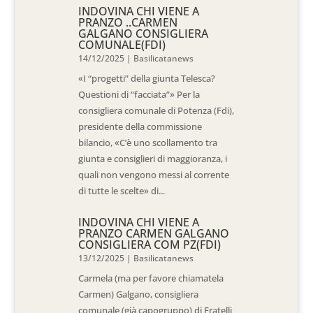
INDOVINA CHI VIENE A
PRANZO ..CARMEN
GALGANO CONSIGLIERA
COMUNALE(FDI)
14/12/2025
|
Basilicatanews
«I “progetti” della giunta Telesca?
Questioni di “facciata”» Per la
consigliera comunale di Potenza (Fdi),
presidente della commissione
bilancio, «C’è uno scollamento tra
giunta e consiglieri di maggioranza, i
quali non vengono messi al corrente
di tutte le scelte» di...
INDOVINA CHI VIENE A
PRANZO CARMEN GALGANO
CONSIGLIERA COM PZ(FDI)
13/12/2025
|
Basilicatanews
Carmela (ma per favore chiamatela
Carmen) Galgano, consigliera
comunale (già capogruppo) di Fratelli