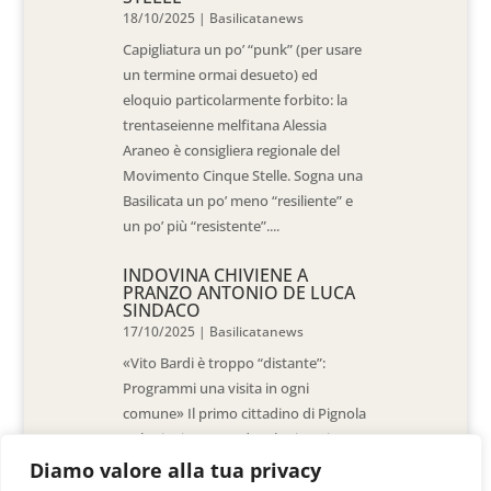
18/10/2025
|
Basilicatanews
Capigliatura un po’ “punk” (per usare
un termine ormai desueto) ed
eloquio particolarmente forbito: la
trentaseienne melfitana Alessia
Araneo è consigliera regionale del
Movimento Cinque Stelle. Sogna una
Basilicata un po’ meno “resiliente” e
un po’ più “resistente”....
INDOVINA CHIVIENE A
PRANZO ANTONIO DE LUCA
SINDACO
17/10/2025
|
Basilicatanews
«Vito Bardi è troppo “distante”:
Programmi una visita in ogni
comune» Il primo cittadino di Pignola
«L’ho invitato a vedere la situazione
al Pantano, ma non è venuto. La
Diamo valore alla tua privacy
sensazione è che -come sindaci-