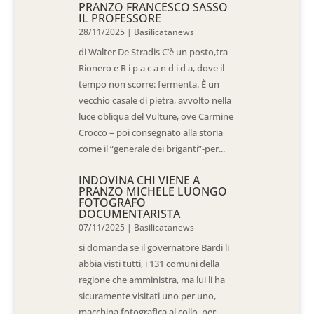
PRANZO FRANCESCO SASSO
IL PROFESSORE
28/11/2025
|
Basilicatanews
di Walter De Stradis C’è un posto,tra
Rionero e R i p a c a n d i d a, dove il
tempo non scorre: fermenta. È un
vecchio casale di pietra, avvolto nella
luce obliqua del Vulture, ove Carmine
Crocco – poi consegnato alla storia
come il “generale dei briganti”-per...
INDOVINA CHI VIENE A
PRANZO MICHELE LUONGO
FOTOGRAFO
DOCUMENTARISTA
07/11/2025
|
Basilicatanews
si domanda se il governatore Bardi li
abbia visti tutti, i 131 comuni della
regione che amministra, ma lui li ha
sicuramente visitati uno per uno,
macchina fotografica al collo, per