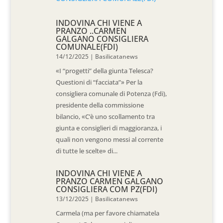
INDOVINA CHI VIENE A
PRANZO ..CARMEN
GALGANO CONSIGLIERA
COMUNALE(FDI)
14/12/2025
|
Basilicatanews
«I “progetti” della giunta Telesca?
Questioni di “facciata”» Per la
consigliera comunale di Potenza (Fdi),
presidente della commissione
bilancio, «C’è uno scollamento tra
giunta e consiglieri di maggioranza, i
quali non vengono messi al corrente
di tutte le scelte» di...
INDOVINA CHI VIENE A
PRANZO CARMEN GALGANO
CONSIGLIERA COM PZ(FDI)
13/12/2025
|
Basilicatanews
Carmela (ma per favore chiamatela