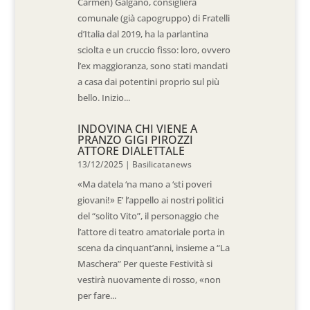
Carmen) Galgano, consigliera
comunale (già capogruppo) di Fratelli
d’Italia dal 2019, ha la parlantina
sciolta e un cruccio fisso: loro, ovvero
l’ex maggioranza, sono stati mandati
a casa dai potentini proprio sul più
bello. Inizio...
INDOVINA CHI VIENE A
PRANZO GIGI PIROZZI
ATTORE DIALETTALE
13/12/2025
|
Basilicatanews
«Ma datela ‘na mano a ‘sti poveri
giovani!» E’ l’appello ai nostri politici
del “solito Vito”, il personaggio che
l’attore di teatro amatoriale porta in
scena da cinquant’anni, insieme a “La
Maschera” Per queste Festività si
vestirà nuovamente di rosso, «non
per fare...