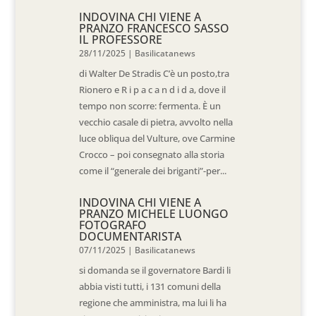
INDOVINA CHI VIENE A
PRANZO FRANCESCO SASSO
IL PROFESSORE
28/11/2025
|
Basilicatanews
di Walter De Stradis C’è un posto,tra
Rionero e R i p a c a n d i d a, dove il
tempo non scorre: fermenta. È un
vecchio casale di pietra, avvolto nella
luce obliqua del Vulture, ove Carmine
Crocco – poi consegnato alla storia
come il “generale dei briganti”-per...
INDOVINA CHI VIENE A
PRANZO MICHELE LUONGO
FOTOGRAFO
DOCUMENTARISTA
07/11/2025
|
Basilicatanews
si domanda se il governatore Bardi li
abbia visti tutti, i 131 comuni della
regione che amministra, ma lui li ha