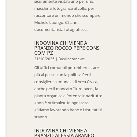
sicuramente visitati uno per uno,
macchina fotografica al collo, per
raccontare un mondo che scompare.
Michele Luongo, 62 anni,
documentarista fotografico...
INDOVINA CHI VIENE A
PRANZO ROCCO PEPE CONS
COM PZ
21/10/2025
|
Basilicatanews
Gli uffici comunali potrebbero stare
più al passo con la politica Per il
consigliere comunale di Area Civica,
anche per il mancato “turn over”, la
pianta organica a Potenza innazitutto
«non è ottimale». In ogni caso,
«Stiamo lavorando bene e i risultati si
stanno...
INDOVINA CHI VIENE A
PRANZO ALESSIA ARANEO