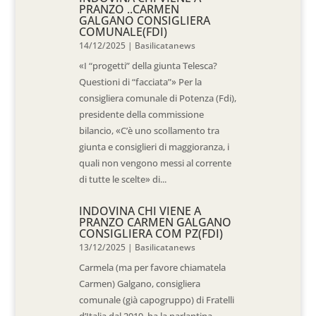
PRANZO ..CARMEN
GALGANO CONSIGLIERA
COMUNALE(FDI)
14/12/2025
|
Basilicatanews
«I “progetti” della giunta Telesca?
Questioni di “facciata”» Per la
consigliera comunale di Potenza (Fdi),
presidente della commissione
bilancio, «C’è uno scollamento tra
giunta e consiglieri di maggioranza, i
quali non vengono messi al corrente
di tutte le scelte» di...
INDOVINA CHI VIENE A
PRANZO CARMEN GALGANO
CONSIGLIERA COM PZ(FDI)
13/12/2025
|
Basilicatanews
Carmela (ma per favore chiamatela
Carmen) Galgano, consigliera
comunale (già capogruppo) di Fratelli