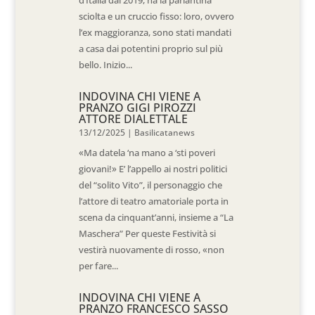
d’Italia dal 2019, ha la parlantina
sciolta e un cruccio fisso: loro, ovvero
l’ex maggioranza, sono stati mandati
a casa dai potentini proprio sul più
bello. Inizio...
INDOVINA CHI VIENE A
PRANZO GIGI PIROZZI
ATTORE DIALETTALE
13/12/2025
|
Basilicatanews
«Ma datela ‘na mano a ‘sti poveri
giovani!» E’ l’appello ai nostri politici
del “solito Vito”, il personaggio che
l’attore di teatro amatoriale porta in
scena da cinquant’anni, insieme a “La
Maschera” Per queste Festività si
vestirà nuovamente di rosso, «non
per fare...
INDOVINA CHI VIENE A
PRANZO FRANCESCO SASSO