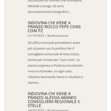
raccontare un mondo che scompare.
Michele Luongo, 62 anni,
documentarista fotografico...
INDOVINA CHI VIENE A
PRANZO ROCCO PEPE CONS
COM PZ
21/10/2025
|
Basilicatanews
Gli uffici comunali potrebbero stare
più al passo con la politica Per il
consigliere comunale di Area Civica,
anche per il mancato “turn over”, la
pianta organica a Potenza innazitutto
«non è ottimale». In ogni caso,
«Stiamo lavorando bene e i risultati si
stanno...
INDOVINA CHI VIENE A
PRANZO ALESSIA ARANEO
CONSIGLIERA REGIONALE 5
STELLE
18/10/2025
|
Basilicatanews