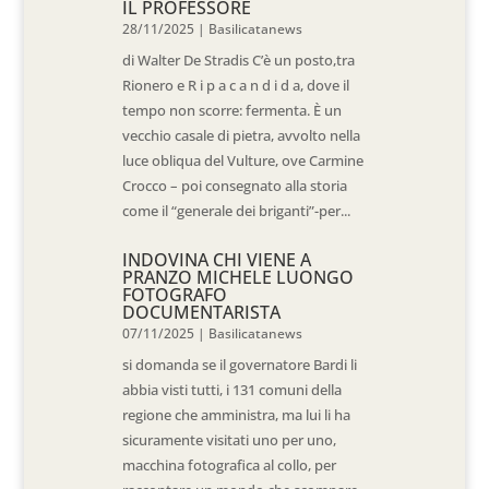
IL PROFESSORE
28/11/2025
|
Basilicatanews
di Walter De Stradis C’è un posto,tra
Rionero e R i p a c a n d i d a, dove il
tempo non scorre: fermenta. È un
vecchio casale di pietra, avvolto nella
luce obliqua del Vulture, ove Carmine
Crocco – poi consegnato alla storia
come il “generale dei briganti”-per...
INDOVINA CHI VIENE A
PRANZO MICHELE LUONGO
FOTOGRAFO
DOCUMENTARISTA
07/11/2025
|
Basilicatanews
si domanda se il governatore Bardi li
abbia visti tutti, i 131 comuni della
regione che amministra, ma lui li ha
sicuramente visitati uno per uno,
macchina fotografica al collo, per