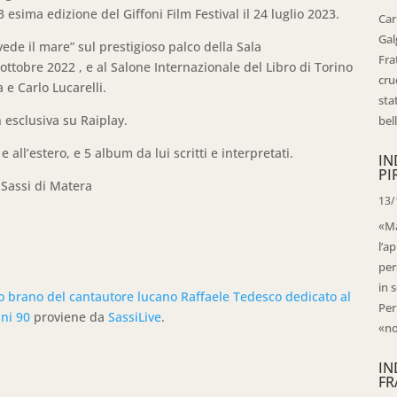
esima edizione del Giffoni Film Festival il 24 luglio 2023.
Car
Gal
vede il mare” sul prestigioso palco della Sala
Fra
 ottobre 2022 , e al Salone Internazionale del Libro di Torino
cru
 e Carlo Lucarelli.
sta
n esclusiva su Raiplay.
bell
 e all’estero, e 5 album da lui scritti e interpretati.
IN
PI
i Sassi di Matera
13/
«Ma
l’ap
per
in 
vo brano del cantautore lucano Raffaele Tedesco dedicato al
Per
nni 90
proviene da
SassiLive
.
«no
IN
FR