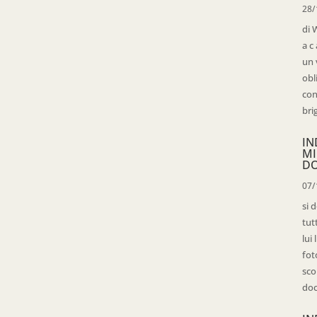
28/
di 
a c
un 
obl
con
bri
IN
MI
D
07/
si 
tut
lui
fot
sco
doc