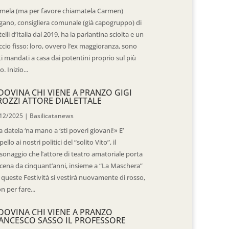
mela (ma per favore chiamatela Carmen)
gano, consigliera comunale (già capogruppo) di
telli d’Italia dal 2019, ha la parlantina sciolta e un
ccio fisso: loro, ovvero l’ex maggioranza, sono
ti mandati a casa dai potentini proprio sul più
o. Inizio...
DOVINA CHI VIENE A PRANZO GIGI
ROZZI ATTORE DIALETTALE
12/2025
|
Basilicatanews
 datela ‘na mano a ‘sti poveri giovani!» E’
pello ai nostri politici del “solito Vito”, il
sonaggio che l’attore di teatro amatoriale porta
scena da cinquant’anni, insieme a “La Maschera”
 queste Festività si vestirà nuovamente di rosso,
n per fare...
DOVINA CHI VIENE A PRANZO
ANCESCO SASSO IL PROFESSORE