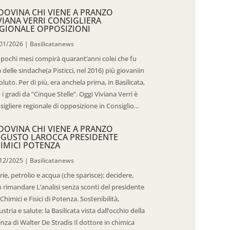
DOVINA CHI VIENE A PRANZO
VIANA VERRI CONSIGLIERA
GIONALE OPPOSIZIONI
01/2026
|
Basilicatanews
 pochi mesi compirà quarant’anni colei che fu
 delle sindache(a Pisticci, nel 2016) più giovaniin
oluto. Per di più, era anchela prima, in Basilicata,
 i gradi da “Cinque Stelle”. Oggi Viviana Verri è
sigliere regionale di opposizione in Consiglio...
DOVINA CHI VIENE A PRANZO
GUSTO LAROCCA PRESIDENTE
IMICI POTENZA
12/2025
|
Basilicatanews
rie, petrolio e acqua (che sparisce): decidere,
 rimandare L’analisi senza sconti del presidente
 Chimici e Fisici di Potenza. Sostenibilità,
ustria e salute: la Basilicata vista dall’occhio della
enza di Walter De Stradis Il dottore in chimica