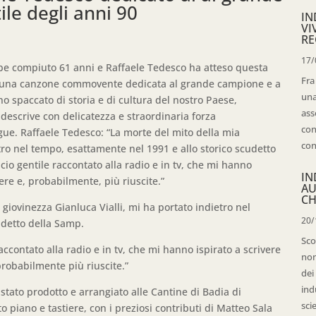
ile degli anni 90
IN
VI
RE
17/
rebbe compiuto 61 anni e Raffaele Tedesco ha atteso questa
Fra
, una canzone commovente dedicata al grande campione e a
una
no spaccato di storia e di cultura del nostro Paese,
ass
descrive con delicatezza e straordinaria forza
con
ue. Raffaele Tedesco: “La morte del mito della mia
con
etro nel tempo, esattamente nel 1991 e allo storico scudetto
alcio gentile raccontato alla radio e in tv, che mi hanno
IN
ere e, probabilmente, più riuscite.”
AU
CH
giovinezza Gianluca Vialli, mi ha portato indietro nel
20/
udetto della Samp.
Sco
 raccontato alla radio e in tv, che mi hanno ispirato a scrivere
non
robabilmente più riuscite.”
dei
ind
 stato prodotto e arrangiato alle Cantine di Badia di
sci
 piano e tastiere, con i preziosi contributi di Matteo Sala