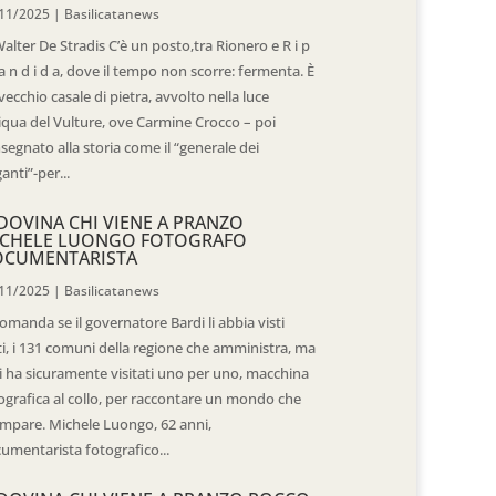
11/2025
|
Basilicatanews
Walter De Stradis C’è un posto,tra Rionero e R i p
 a n d i d a, dove il tempo non scorre: fermenta. È
vecchio casale di pietra, avvolto nella luce
iqua del Vulture, ove Carmine Crocco – poi
segnato alla storia come il “generale dei
ganti”-per...
DOVINA CHI VIENE A PRANZO
CHELE LUONGO FOTOGRAFO
OCUMENTARISTA
11/2025
|
Basilicatanews
domanda se il governatore Bardi li abbia visti
ti, i 131 comuni della regione che amministra, ma
 li ha sicuramente visitati uno per uno, macchina
ografica al collo, per raccontare un mondo che
mpare. Michele Luongo, 62 anni,
umentarista fotografico...