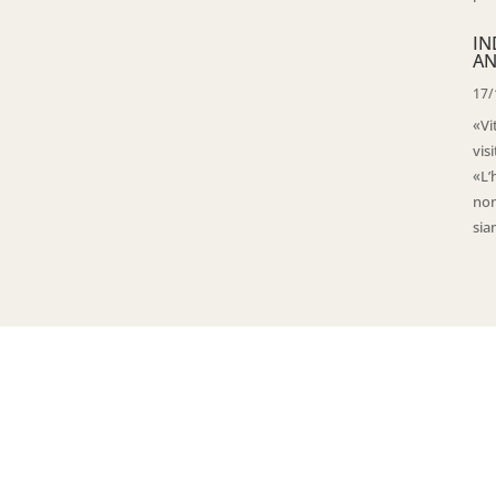
IN
AN
17/
«Vi
vis
«L’
non
sia