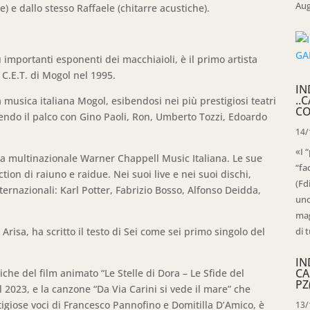
Aug
e) e dallo stesso Raffaele (chitarre acustiche).
 importanti esponenti dei macchiaioli, è il primo artista
 C.E.T. di Mogol nel 1995.
IN
..
a musica italiana Mogol, esibendosi nei più prestigiosi teatri
CO
idendo il palco con Gino Paoli, Ron, Umberto Tozzi, Edoardo
14/
«I 
 la multinazionale Warner Chappell Music Italiana. Le sue
“fa
tion di raiuno e raidue. Nei suoi live e nei suoi dischi,
(Fd
ernazionali: Karl Potter, Fabrizio Bosso, Alfonso Deidda,
uno
mag
 Arisa, ha scritto il testo di Sei come sei primo singolo del
di t
IN
CA
che del film animato “Le Stelle di Dora – Le Sfide del
PZ
 2023, e la canzone “Da Via Carini si vede il mare” che
stigiose voci di Francesco Pannofino e Domitilla D’Amico, è
13/