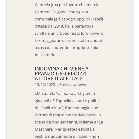
Carmela (ma per favore chiamatela
Carmen) Galgano, consigliera
comunale (già capogruppo) di Fratelli
d’Italia dal 2019, ha la parlantina
sciolta e un cruccio fisso: loro, ovvero
l’ex maggioranza, sono stati mandati
a casa dai potentini proprio sul più
bello. Inizio...
INDOVINA CHI VIENE A
PRANZO GIGI PIROZZI
ATTORE DIALETTALE
13/12/2025
|
Basilicatanews
«Ma datela ‘na mano a ‘sti poveri
giovani!» E’ l’appello ai nostri politici
del “solito Vito”, il personaggio che
l’attore di teatro amatoriale porta in
scena da cinquant’anni, insieme a “La
Maschera” Per queste Festività si
vestirà nuovamente di rosso, «non