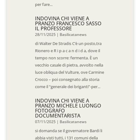
per fare...
INDOVINA CHI VIENE A
PRANZO FRANCESCO SASSO
IL PROFESSORE
28/11/2025
|
Basilicatanews
di Walter De Stradis C’è un posto,tra
Rionero e R i p a c a n d i d a, dove il
tempo non scorre: fermenta. È un
vecchio casale di pietra, avvolto nella
luce obliqua del Vulture, ove Carmine
Crocco – poi consegnato alla storia
come il “generale dei briganti”-per...
INDOVINA CHI VIENE A
PRANZO MICHELE LUONGO
FOTOGRAFO
DOCUMENTARISTA
07/11/2025
|
Basilicatanews
si domanda se il governatore Bardi li
abbia visti tutti, i 131 comuni della