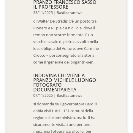
PRANZO FRANCESCO SASSO
IL PROFESSORE
28/11/2025
|
Basilicatanews
di Walter De Stradis C’è un posto,tra
Rionero e R i p a c a n d i d a, dove il
tempo non scorre: fermenta. È un
vecchio casale di pietra, avvolto nella
luce obliqua del Vulture, ove Carmine
Crocco – poi consegnato alla storia
come il “generale dei briganti”-per...
INDOVINA CHI VIENE A
PRANZO MICHELE LUONGO
FOTOGRAFO
DOCUMENTARISTA
07/11/2025
|
Basilicatanews
si domanda se il governatore Bardi li
abbia visti tutti, i 131 comuni della
regione che amministra, ma lui li ha
sicuramente visitati uno per uno,
macchina fotografica al collo, per