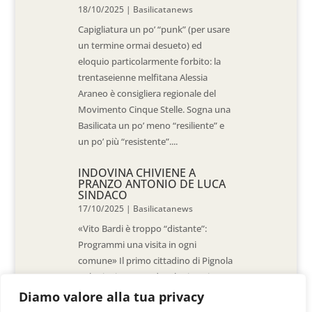
18/10/2025
|
Basilicatanews
Capigliatura un po’ “punk” (per usare
un termine ormai desueto) ed
eloquio particolarmente forbito: la
trentaseienne melfitana Alessia
Araneo è consigliera regionale del
Movimento Cinque Stelle. Sogna una
Basilicata un po’ meno “resiliente” e
un po’ più “resistente”....
INDOVINA CHIVIENE A
PRANZO ANTONIO DE LUCA
SINDACO
17/10/2025
|
Basilicatanews
«Vito Bardi è troppo “distante”:
Programmi una visita in ogni
comune» Il primo cittadino di Pignola
«L’ho invitato a vedere la situazione
al Pantano, ma non è venuto. La
Diamo valore alla tua privacy
sensazione è che -come sindaci-