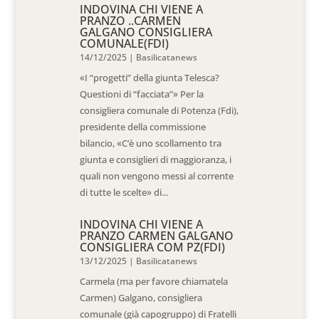
INDOVINA CHI VIENE A
PRANZO ..CARMEN
GALGANO CONSIGLIERA
COMUNALE(FDI)
14/12/2025
|
Basilicatanews
«I “progetti” della giunta Telesca?
Questioni di “facciata”» Per la
consigliera comunale di Potenza (Fdi),
presidente della commissione
bilancio, «C’è uno scollamento tra
giunta e consiglieri di maggioranza, i
quali non vengono messi al corrente
di tutte le scelte» di...
INDOVINA CHI VIENE A
PRANZO CARMEN GALGANO
CONSIGLIERA COM PZ(FDI)
13/12/2025
|
Basilicatanews
Carmela (ma per favore chiamatela
Carmen) Galgano, consigliera
comunale (già capogruppo) di Fratelli