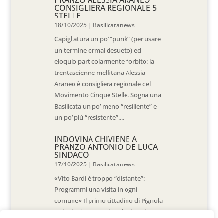
CONSIGLIERA REGIONALE 5
STELLE
18/10/2025
|
Basilicatanews
Capigliatura un po’ “punk” (per usare
un termine ormai desueto) ed
eloquio particolarmente forbito: la
trentaseienne melfitana Alessia
Araneo è consigliera regionale del
Movimento Cinque Stelle. Sogna una
Basilicata un po’ meno “resiliente” e
un po’ più “resistente”....
INDOVINA CHIVIENE A
PRANZO ANTONIO DE LUCA
SINDACO
17/10/2025
|
Basilicatanews
«Vito Bardi è troppo “distante”:
Programmi una visita in ogni
comune» Il primo cittadino di Pignola
«L’ho invitato a vedere la situazione