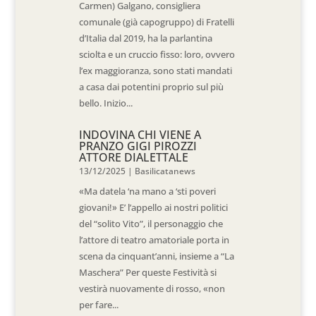
Carmen) Galgano, consigliera
comunale (già capogruppo) di Fratelli
d’Italia dal 2019, ha la parlantina
sciolta e un cruccio fisso: loro, ovvero
l’ex maggioranza, sono stati mandati
a casa dai potentini proprio sul più
bello. Inizio...
INDOVINA CHI VIENE A
PRANZO GIGI PIROZZI
ATTORE DIALETTALE
13/12/2025
|
Basilicatanews
«Ma datela ‘na mano a ‘sti poveri
giovani!» E’ l’appello ai nostri politici
del “solito Vito”, il personaggio che
l’attore di teatro amatoriale porta in
scena da cinquant’anni, insieme a “La
Maschera” Per queste Festività si
vestirà nuovamente di rosso, «non
per fare...