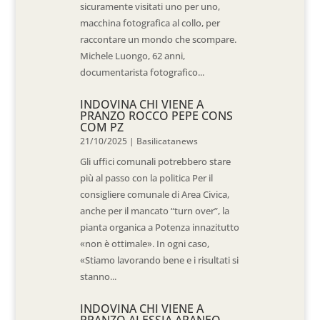
sicuramente visitati uno per uno,
macchina fotografica al collo, per
raccontare un mondo che scompare.
Michele Luongo, 62 anni,
documentarista fotografico...
INDOVINA CHI VIENE A
PRANZO ROCCO PEPE CONS
COM PZ
21/10/2025
|
Basilicatanews
Gli uffici comunali potrebbero stare
più al passo con la politica Per il
consigliere comunale di Area Civica,
anche per il mancato “turn over”, la
pianta organica a Potenza innazitutto
«non è ottimale». In ogni caso,
«Stiamo lavorando bene e i risultati si
stanno...
INDOVINA CHI VIENE A
PRANZO ALESSIA ARANEO