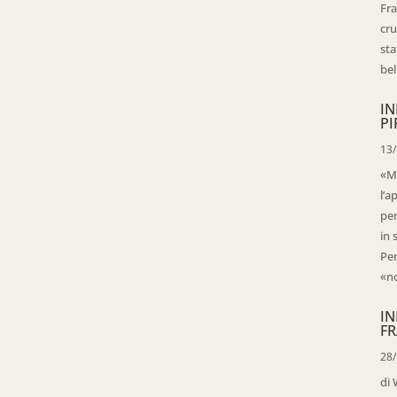
Fra
cru
sta
bell
IN
PI
13
«Ma
l’a
per
in 
Per
«no
IN
FR
28
di 