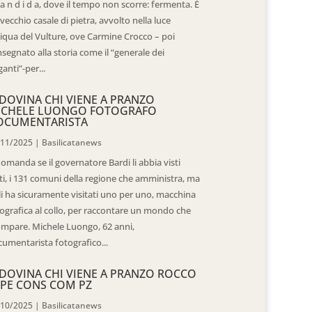
 a n d i d a, dove il tempo non scorre: fermenta. È
vecchio casale di pietra, avvolto nella luce
iqua del Vulture, ove Carmine Crocco – poi
segnato alla storia come il “generale dei
ganti”-per...
DOVINA CHI VIENE A PRANZO
ICHELE LUONGO FOTOGRAFO
OCUMENTARISTA
/11/2025
|
Basilicatanews
domanda se il governatore Bardi li abbia visti
ti, i 131 comuni della regione che amministra, ma
 li ha sicuramente visitati uno per uno, macchina
ografica al collo, per raccontare un mondo che
mpare. Michele Luongo, 62 anni,
umentarista fotografico...
DOVINA CHI VIENE A PRANZO ROCCO
PE CONS COM PZ
/10/2025
|
Basilicatanews