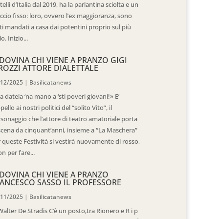
telli d’Italia dal 2019, ha la parlantina sciolta e un
ccio fisso: loro, ovvero l’ex maggioranza, sono
ti mandati a casa dai potentini proprio sul più
o. Inizio...
DOVINA CHI VIENE A PRANZO GIGI
ROZZI ATTORE DIALETTALE
/12/2025
|
Basilicatanews
 datela ‘na mano a ‘sti poveri giovani!» E’
ppello ai nostri politici del “solito Vito”, il
sonaggio che l’attore di teatro amatoriale porta
scena da cinquant’anni, insieme a “La Maschera”
 queste Festività si vestirà nuovamente di rosso,
n per fare...
DOVINA CHI VIENE A PRANZO
ANCESCO SASSO IL PROFESSORE
/11/2025
|
Basilicatanews
Walter De Stradis C’è un posto,tra Rionero e R i p