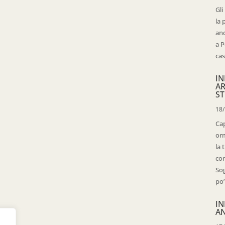
Gli
la 
anc
a P
cas
IN
AR
ST
18
Cap
orm
la 
con
Sog
po’
IN
AN