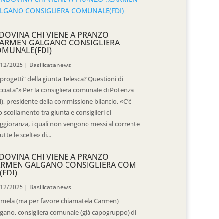
DOVINA CHI VIENE A PRANZO
CARMEN GALGANO CONSIGLIERA
OMUNALE(FDI)
/12/2025
|
Basilicatanews
“progetti” della giunta Telesca? Questioni di
cciata”» Per la consigliera comunale di Potenza
i), presidente della commissione bilancio, «C’è
 scollamento tra giunta e consiglieri di
gioranza, i quali non vengono messi al corrente
tutte le scelte» di...
DOVINA CHI VIENE A PRANZO
ARMEN GALGANO CONSIGLIERA COM
(FDI)
/12/2025
|
Basilicatanews
rmela (ma per favore chiamatela Carmen)
gano, consigliera comunale (già capogruppo) di