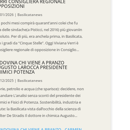
RRI CONSIGLIERA REGIONALE
POSIZIONI
/01/2026
|
Basilicatanews
 pochi mesi compirà quarant’anni colei che fu
 delle sindache(a Pisticci, nel 2016) più giovaniin
oluto. Per di più, era anchela prima, in Basilicata,
 i gradi da “Cinque Stelle”. Oggi Viviana Verri è
sigliere regionale di opposizione in Consiglio...
DOVINA CHI VIENE A PRANZO
UGUSTO LAROCCA PRESIDENTE
IMICI POTENZA
/12/2025
|
Basilicatanews
rie, petrolio e acqua (che sparisce): decidere, non
andare L’analisi senza sconti del presidente dei
mici e Fisici di Potenza. Sostenibilità, industria e
ute: la Basilicata vista dall’occhio della scienza di
ter De Stradis Il dottore in chimica Augusto...