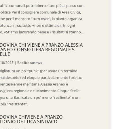
 uffici comunali potrebbero stare più al passo con
politica Per il consigliere comunale di Area Civica,
he per il mancato “turn over”, la pianta organica
otenza innazitutto «non è ottimale». In ogni
o, «Stiamo lavorando bene e i risultati si stanno...
DOVINA CHI VIENE A PRANZO ALESSIA
ANEO CONSIGLIERA REGIONALE 5
ELLE
/10/2025
|
Basilicatanews
igliatura un po’ “punk” (per usare un termine
ai desueto) ed eloquio particolarmente forbito:
trentaseienne melfitana Alessia Araneo è
sigliera regionale del Movimento Cinque Stelle.
na una Basilicata un po’ meno “resiliente” e un
 più “resistente”....
DOVINA CHIVIENE A PRANZO
TONIO DE LUCA SINDACO