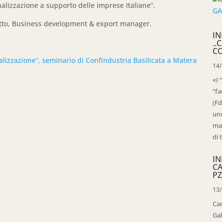
alizzazione a supporto delle imprese Italiane”.
etto, Business development & export manager.
IN
..
C
alizzazione”, seminario di Confindustria Basilicata a Matera
14
«I 
“fa
(Fd
uno
mag
di 
IN
C
PZ
13
Ca
Gal