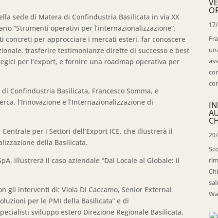
VE
OP
ella sede di Matera di Confindustria Basilicata in via XX
17
io “Strumenti operativi per l’internazionalizzazione”.
Fra
ti concreti per approcciare i mercati esteri, far conoscere
una
ionale, trasferire testimonianze dirette di successo e best
ass
egici per l’export, e fornire una roadmap operativa per
con
con
te di Confindustria Basilicata, Francesco Somma, e
erca, l’Innovazione e l’Internazionalizzazione di
IN
A
CH
Centrale per i Settori dell’Export ICE, che illustrerà il
20
lizzazione della Basilicata.
Sco
illustrerà il caso aziendale “Dal Locale al Globale: il
rim
Chi
sal
on gli interventi di: Viola Di Caccamo, Senior External
Wal
oluzioni per le PMI della Basilicata” e di
ecialisti sviluppo estero Direzione Regionale Basilicata,