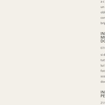
a c
un 
obl
con
bri
IN
M
D
07
si 
tut
lui
fot
sco
doc
IN
PE
21