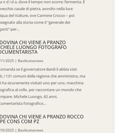
 a n d i d a, dove il tempo non scorre: fermenta. È
vecchio casale di pietra, avvolto nella luce
iqua del Vulture, ove Carmine Crocco – poi
segnato alla storia come il “generale dei
ganti”-per...
DOVINA CHI VIENE A PRANZO
ICHELE LUONGO FOTOGRAFO
OCUMENTARISTA
/11/2025
|
Basilicatanews
domanda se il governatore Bardi li abbia visti
ti, i 131 comuni della regione che amministra, ma
 li ha sicuramente visitati uno per uno, macchina
ografica al collo, per raccontare un mondo che
mpare. Michele Luongo, 62 anni,
umentarista fotografico...
DOVINA CHI VIENE A PRANZO ROCCO
PE CONS COM PZ
/10/2025
|
Basilicatanews