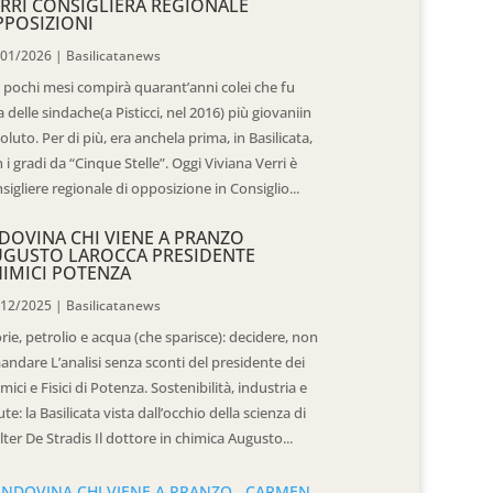
RRI CONSIGLIERA REGIONALE
POSIZIONI
/01/2026
|
Basilicatanews
 pochi mesi compirà quarant’anni colei che fu
 delle sindache(a Pisticci, nel 2016) più giovaniin
oluto. Per di più, era anchela prima, in Basilicata,
 i gradi da “Cinque Stelle”. Oggi Viviana Verri è
sigliere regionale di opposizione in Consiglio...
DOVINA CHI VIENE A PRANZO
UGUSTO LAROCCA PRESIDENTE
IMICI POTENZA
/12/2025
|
Basilicatanews
rie, petrolio e acqua (che sparisce): decidere, non
andare L’analisi senza sconti del presidente dei
mici e Fisici di Potenza. Sostenibilità, industria e
ute: la Basilicata vista dall’occhio della scienza di
ter De Stradis Il dottore in chimica Augusto...