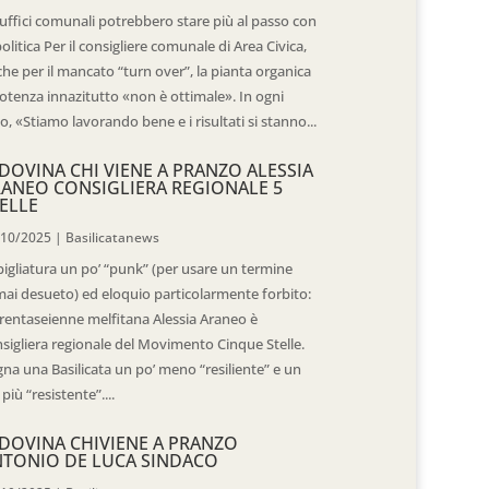
 uffici comunali potrebbero stare più al passo con
politica Per il consigliere comunale di Area Civica,
he per il mancato “turn over”, la pianta organica
otenza innazitutto «non è ottimale». In ogni
o, «Stiamo lavorando bene e i risultati si stanno...
DOVINA CHI VIENE A PRANZO ALESSIA
ANEO CONSIGLIERA REGIONALE 5
ELLE
/10/2025
|
Basilicatanews
igliatura un po’ “punk” (per usare un termine
ai desueto) ed eloquio particolarmente forbito:
trentaseienne melfitana Alessia Araneo è
sigliera regionale del Movimento Cinque Stelle.
na una Basilicata un po’ meno “resiliente” e un
 più “resistente”....
DOVINA CHIVIENE A PRANZO
TONIO DE LUCA SINDACO