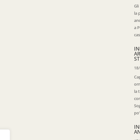
Gli
la 
anc
a P
cas
IN
AR
ST
18
Cap
orm
la 
con
Sog
po’
IN
AN