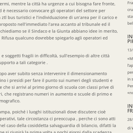
Fra
rmi, mentre la città ha urgenze a cui bisogna fare fronte,
cru
 è necessario convocare gli operatori del settore per
sta
 ztl bus turistici e l’individuazione di un’area per il carico e
bell
proposto nell’immediato l’area accanto al tribunale ed il
 chiediamo se il Sindaco e la Giunta abbiano idee in merito,
IN
ra Rifusa qualcuno dovrebbe spiegarlo agli operatori ed
PI
13
 soggetti fragili in difficoltà, sull’esempio di altre città
«Ma
upporto a tali categorie .
l’a
per
dopo aver subito senza intervenire il dimensionamento
in 
no i presidi per fare il punto sui numeri degli studenti e
Per
e che si arrivi al primo giorno di scuola con classi prive di
«no
riori, che registrano numeri in aumento e scuole di primo e
mografico.
IN
FR
ampa, poiché i luoghi istituzionali dove discutere cioè
erativi, tale circostanza ci preoccupa , perche ci sono atti
28
l caso della cosiddetta salvaguardia di bilancio, difatti la
di 
 si riunirà la prima volta a pochi giorni dalla scadenza.