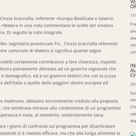
VE
OP
17
Cinzia Scarciolla, referente +Europa Basilicata e Saverio
Fra
 e +Matera in una nota commentano le scelte del sindaco
una
a. Di seguito la nota integrale.
ass
- segretario provinciale Psi , Cinzia Scarciolla referente
con
iere comunale di Matera si significa quante segue.
con
oletti certamente contribuisce a fare chiarezza, rispetto
IN
o destra pienamente allineata ad un governo regionale che
A
CH
co e demografico, ed a un governo Meloni che con la scusa
ra dell’Italia a quelle delle peggiori destre europee ed
20
Sco
rim
orale materano, abbiamo sinceramente creduto alla proposta
Chi
e, che sembrava mirasse alla condivisione di un programma
sal
a speranza è stata, al momento, evidentemente vana.
Wal
zare i giorni di confronto sul programma per disarticolare
tamente si è rivelata efficace, ma che alla lunga alimenta la