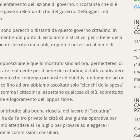
llentamento dell’azione di governo, circostanza che si è
del governo Bennardi che del governo DeRuggieri, ed
a.
IN
..
sono parecchio distanti da questo governo cittadino, in
C
entre dal punto di vista amministrativo, per il bene della
14
enti che riterremo utili, urgenti e necessari al bene di
«I 
“fa
opposizione è quello mostrato sino ad ora, permetteteci di
(Fd
borare realmente per il bene dei cittadini, di fatti condividere
uno
mento che contenga proposte ed obiettivi unitamente ad un
mag
ce fino ad ora abbiamo ascoltato solo “elenchi della spesa”
di 
somma i cittadini si aspettano qualcosa di più, soprattutto
zione e logoramento dell’opposizione.
IN
C
PZ
ontribuito alla buona riuscita del lavoro di “scouting”
 ha dall’altro privato la città di una giunta operativa per
13
mo attendere al 18 luglio per provare ad eleggere il
Ca
delle commissioni consiliari.
Gal