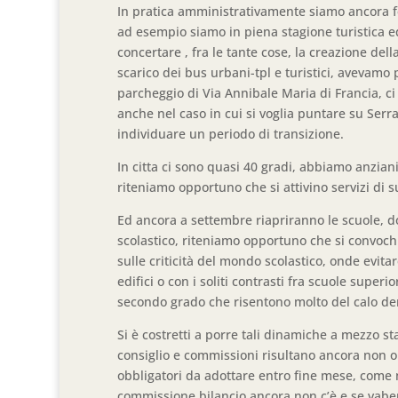
In pratica amministrativamente siamo ancora fe
ad esempio siamo in piena stagione turistica ed
concertare , fra le tante cose, la creazione della
scarico dei bus urbani-tpl e turistici, avevamo 
parcheggio di Via Annibale Maria di Francia, ci
anche nel caso in cui si voglia puntare su Ser
individuare un periodo di transizione.
In citta ci sono quasi 40 gradi, abbiamo anziani e
riteniamo opportuno che si attivino servizi di s
Ed ancora a settembre riapriranno le scuole, 
scolastico, riteniamo opportuno che si convochi
sulle criticità del mondo scolastico, onde evitar
edifici o con i soliti contrasti fra scuole supe
secondo grado che risentono molto del calo de
Si è costretti a porre tali dinamiche a mezzo st
consiglio e commissioni risultano ancora non op
obbligatori da adottare entro fine mese, come ne
commissione bilancio ancora non c’è e se vabene