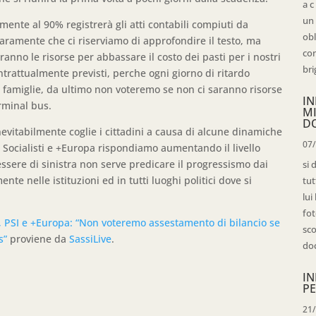
a c
un 
ente al 90% registrerà gli atti contabili compiuti da
obl
aramente che ci riserviamo di approfondire il testo, ma
con
anno le risorse per abbassare il costo dei pasti per i nostri
bri
ntrattualmente previsti, perche ogni giorno di ritardo
le famiglie, da ultimo non voteremo se non ci saranno risorse
IN
rminal bus.
M
D
nevitabilmente coglie i cittadini a causa di alcune dinamiche
07
 Socialisti e +Europa rispondiamo aumentando il livello
essere di sinistra non serve predicare il progressismo dai
si 
te nelle istituzioni ed in tutti luoghi politici dove si
tut
lui
fot
, PSI e +Europa: “Non voteremo assestamento di bilancio se
sco
s”
proviene da
SassiLive
.
doc
IN
PE
21