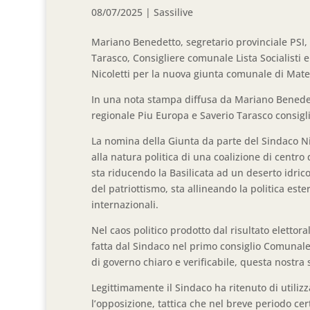
08/07/2025
|
Sassilive
Mariano Benedetto, segretario provinciale PSI, 
Tarasco, Consigliere comunale Lista Socialisti
Nicoletti per la nuova giunta comunale di Mater
In una nota stampa diffusa da Mariano Benedetto
regionale Piu Europa e Saverio Tarasco consigl
La nomina della Giunta da parte del Sindaco Nic
alla natura politica di una coalizione di centr
sta riducendo la Basilicata ad un deserto idri
del patriottismo, sta allineando la politica este
internazionali.
Nel caos politico prodotto dal risultato elett
fatta dal Sindaco nel primo consiglio Comunal
di governo chiaro e verificabile, questa nostr
Legittimamente il Sindaco ha ritenuto di utiliz
l’opposizione, tattica che nel breve periodo cer