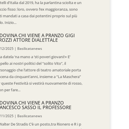
telli d’Italia dal 2019, ha la parlantina sciolta e un
ccio fisso: loro, ovvero l’ex maggioranza, sono
ti mandati a casa dai potentini proprio sul più
o. Inizio...
DOVINA CHI VIENE A PRANZO GIGI
ROZZI ATTORE DIALETTALE
/12/2025
|
Basilicatanews
 datela ‘na mano a ‘sti poveri giovani!» E’
ppello ai nostri politici del “solito Vito”, il
sonaggio che l’attore di teatro amatoriale porta
scena da cinquant’anni, insieme a “La Maschera”
 queste Festività si vestirà nuovamente di rosso,
n per fare...
DOVINA CHI VIENE A PRANZO
ANCESCO SASSO IL PROFESSORE
/11/2025
|
Basilicatanews
Walter De Stradis C’è un posto,tra Rionero e R i p