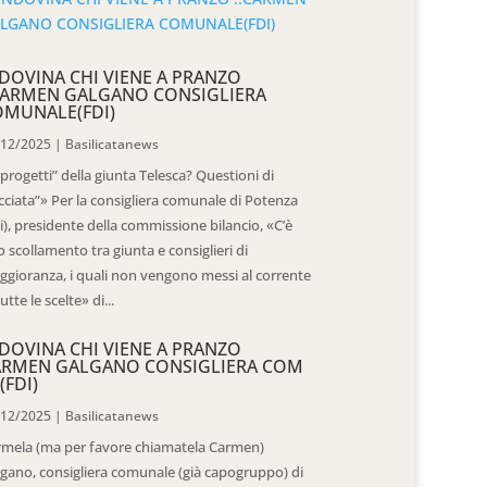
DOVINA CHI VIENE A PRANZO
CARMEN GALGANO CONSIGLIERA
OMUNALE(FDI)
/12/2025
|
Basilicatanews
“progetti” della giunta Telesca? Questioni di
cciata”» Per la consigliera comunale di Potenza
i), presidente della commissione bilancio, «C’è
 scollamento tra giunta e consiglieri di
gioranza, i quali non vengono messi al corrente
tutte le scelte» di...
DOVINA CHI VIENE A PRANZO
ARMEN GALGANO CONSIGLIERA COM
(FDI)
/12/2025
|
Basilicatanews
rmela (ma per favore chiamatela Carmen)
gano, consigliera comunale (già capogruppo) di