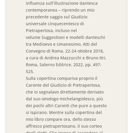
influenza sull’illustrazione dantesca
contemporanea – riprendo un mio
precedente saggio sul Giudizio
universale cinquecentesco di
Pietrapertosa, incluso nel
volume Suggestioni e modelli danteschi
tra Medioevo e Umanesimo, Atti del
Convegno di Roma, 22-24 ottobre 2018,
a cura di Andrea Mazzucchi e Bruno Itri,
Roma, Salerno Editrice, 2022, pp. 497-
525.
Sulla copertina compariva proprio il
Caronte del Giudizio di Pietrapertosa,
che io segnalavo direttamente derivato
dal suo omologo michelangiolesco, più
dei pochi altri Caronti che pure a questo
si ispirano. Mentre sulla copertina del
mio libro compare ora, dello stesso
affresco pietrapertosano, il suo corteo
degli eletti. Che invece di ascendere al