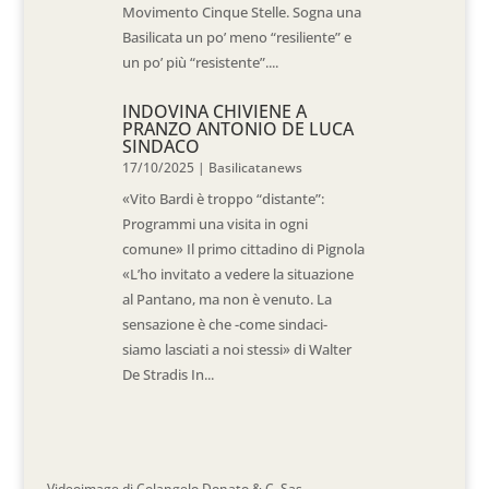
Movimento Cinque Stelle. Sogna una
Basilicata un po’ meno “resiliente” e
un po’ più “resistente”....
INDOVINA CHIVIENE A
PRANZO ANTONIO DE LUCA
SINDACO
17/10/2025
|
Basilicatanews
«Vito Bardi è troppo “distante”:
Programmi una visita in ogni
comune» Il primo cittadino di Pignola
«L’ho invitato a vedere la situazione
al Pantano, ma non è venuto. La
sensazione è che -come sindaci-
siamo lasciati a noi stessi» di Walter
De Stradis In...
Videoimage di Colangelo Donato & C. Sas