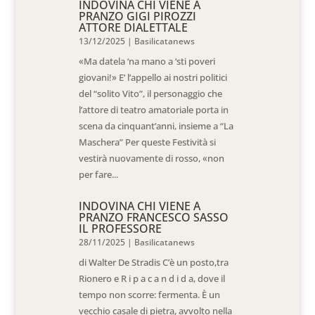
INDOVINA CHI VIENE A
PRANZO GIGI PIROZZI
ATTORE DIALETTALE
13/12/2025
|
Basilicatanews
«Ma datela ‘na mano a ‘sti poveri
giovani!» E’ l’appello ai nostri politici
del “solito Vito”, il personaggio che
l’attore di teatro amatoriale porta in
scena da cinquant’anni, insieme a “La
Maschera” Per queste Festività si
vestirà nuovamente di rosso, «non
per fare...
INDOVINA CHI VIENE A
PRANZO FRANCESCO SASSO
IL PROFESSORE
28/11/2025
|
Basilicatanews
di Walter De Stradis C’è un posto,tra
Rionero e R i p a c a n d i d a, dove il
tempo non scorre: fermenta. È un
vecchio casale di pietra, avvolto nella