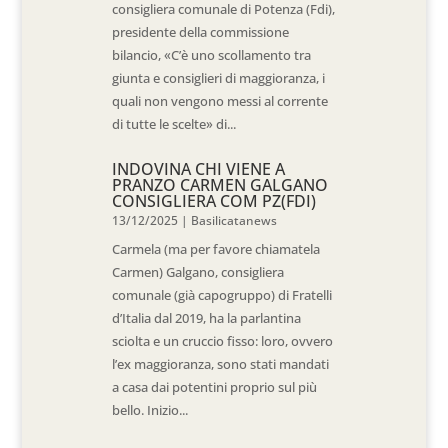
consigliera comunale di Potenza (Fdi),
presidente della commissione
bilancio, «C’è uno scollamento tra
giunta e consiglieri di maggioranza, i
quali non vengono messi al corrente
di tutte le scelte» di...
INDOVINA CHI VIENE A
PRANZO CARMEN GALGANO
CONSIGLIERA COM PZ(FDI)
13/12/2025
|
Basilicatanews
Carmela (ma per favore chiamatela
Carmen) Galgano, consigliera
comunale (già capogruppo) di Fratelli
d’Italia dal 2019, ha la parlantina
sciolta e un cruccio fisso: loro, ovvero
l’ex maggioranza, sono stati mandati
a casa dai potentini proprio sul più
bello. Inizio...