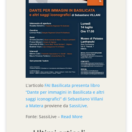
L’articolo
FAI Basilicata presenta libro
“Dante per immagini in Basilicata e altri
saggi iconografici” di Sebastiano Villani
a Matera
proviene da
SassiLive
.
Fonte: SassiLive –
Read More