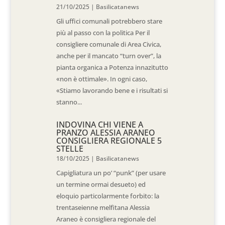
21/10/2025
|
Basilicatanews
Gli uffici comunali potrebbero stare
più al passo con la politica Per il
consigliere comunale di Area Civica,
anche per il mancato “turn over”, la
pianta organica a Potenza innazitutto
«non è ottimale». In ogni caso,
«Stiamo lavorando bene e i risultati si
stanno...
INDOVINA CHI VIENE A
PRANZO ALESSIA ARANEO
CONSIGLIERA REGIONALE 5
STELLE
18/10/2025
|
Basilicatanews
Capigliatura un po’ “punk” (per usare
un termine ormai desueto) ed
eloquio particolarmente forbito: la
trentaseienne melfitana Alessia
Araneo è consigliera regionale del