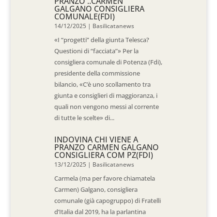
PRANZO ..CARMEN
GALGANO CONSIGLIERA
COMUNALE(FDI)
14/12/2025
|
Basilicatanews
«I “progetti” della giunta Telesca?
Questioni di “facciata”» Per la
consigliera comunale di Potenza (Fdi),
presidente della commissione
bilancio, «C’è uno scollamento tra
giunta e consiglieri di maggioranza, i
quali non vengono messi al corrente
di tutte le scelte» di...
INDOVINA CHI VIENE A
PRANZO CARMEN GALGANO
CONSIGLIERA COM PZ(FDI)
13/12/2025
|
Basilicatanews
Carmela (ma per favore chiamatela
Carmen) Galgano, consigliera
comunale (già capogruppo) di Fratelli
d’Italia dal 2019, ha la parlantina