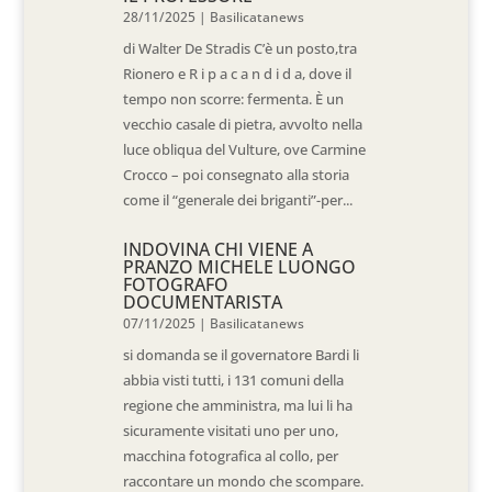
28/11/2025
|
Basilicatanews
di Walter De Stradis C’è un posto,tra
Rionero e R i p a c a n d i d a, dove il
tempo non scorre: fermenta. È un
vecchio casale di pietra, avvolto nella
luce obliqua del Vulture, ove Carmine
Crocco – poi consegnato alla storia
come il “generale dei briganti”-per...
INDOVINA CHI VIENE A
PRANZO MICHELE LUONGO
FOTOGRAFO
DOCUMENTARISTA
07/11/2025
|
Basilicatanews
si domanda se il governatore Bardi li
abbia visti tutti, i 131 comuni della
regione che amministra, ma lui li ha
sicuramente visitati uno per uno,
macchina fotografica al collo, per
raccontare un mondo che scompare.