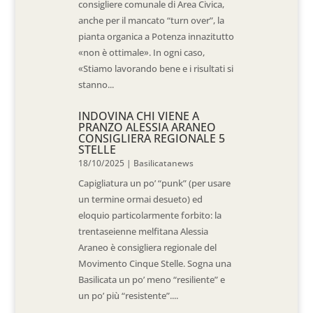
consigliere comunale di Area Civica,
anche per il mancato “turn over”, la
pianta organica a Potenza innazitutto
«non è ottimale». In ogni caso,
«Stiamo lavorando bene e i risultati si
stanno...
INDOVINA CHI VIENE A
PRANZO ALESSIA ARANEO
CONSIGLIERA REGIONALE 5
STELLE
18/10/2025
|
Basilicatanews
Capigliatura un po’ “punk” (per usare
un termine ormai desueto) ed
eloquio particolarmente forbito: la
trentaseienne melfitana Alessia
Araneo è consigliera regionale del
Movimento Cinque Stelle. Sogna una
Basilicata un po’ meno “resiliente” e
un po’ più “resistente”....