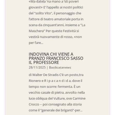
«Ma datela ‘na mano a ‘sti poveri
giovani!» E’ l’appello ai nostri politici
del “solito Vito”, il personaggio che
l’attore di teatro amatoriale porta in
scena da cinquant’anni, insieme a “La
Maschera” Per queste Festività si
vestirà nuovamente di rosso, «non
per fare...
INDOVINA CHI VIENE A
PRANZO FRANCESCO SASSO
IL PROFESSORE
28/11/2025
|
Basilicatanews
di Walter De Stradis C’è un posto,tra
Rionero e R i p a c a n d i d a, dove il
tempo non scorre: fermenta. È un
vecchio casale di pietra, avvolto nella
luce obliqua del Vulture, ove Carmine
Crocco – poi consegnato alla storia
come il “generale dei briganti”-per...