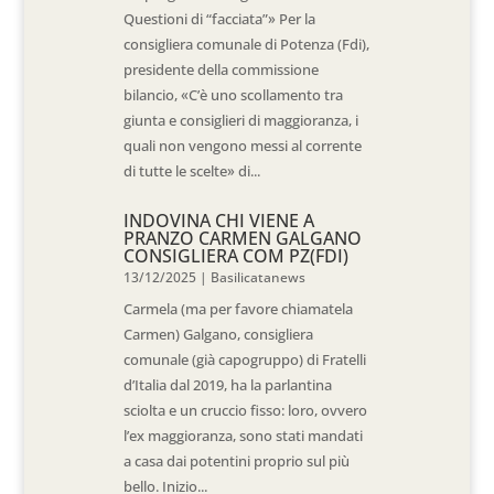
Questioni di “facciata”» Per la
consigliera comunale di Potenza (Fdi),
presidente della commissione
bilancio, «C’è uno scollamento tra
giunta e consiglieri di maggioranza, i
quali non vengono messi al corrente
di tutte le scelte» di...
INDOVINA CHI VIENE A
PRANZO CARMEN GALGANO
CONSIGLIERA COM PZ(FDI)
13/12/2025
|
Basilicatanews
Carmela (ma per favore chiamatela
Carmen) Galgano, consigliera
comunale (già capogruppo) di Fratelli
d’Italia dal 2019, ha la parlantina
sciolta e un cruccio fisso: loro, ovvero
l’ex maggioranza, sono stati mandati
a casa dai potentini proprio sul più
bello. Inizio...