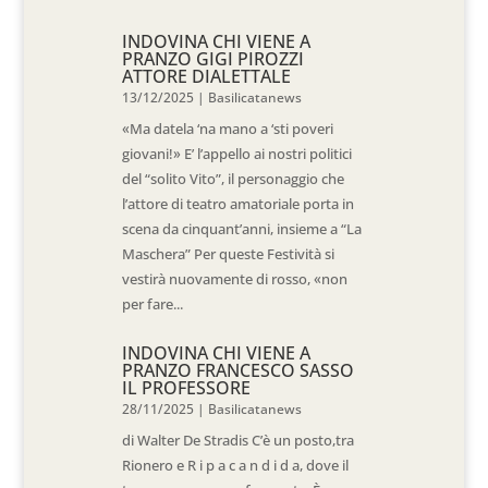
INDOVINA CHI VIENE A
PRANZO GIGI PIROZZI
ATTORE DIALETTALE
13/12/2025
|
Basilicatanews
«Ma datela ‘na mano a ‘sti poveri
giovani!» E’ l’appello ai nostri politici
del “solito Vito”, il personaggio che
l’attore di teatro amatoriale porta in
scena da cinquant’anni, insieme a “La
Maschera” Per queste Festività si
vestirà nuovamente di rosso, «non
per fare...
INDOVINA CHI VIENE A
PRANZO FRANCESCO SASSO
IL PROFESSORE
28/11/2025
|
Basilicatanews
di Walter De Stradis C’è un posto,tra
Rionero e R i p a c a n d i d a, dove il