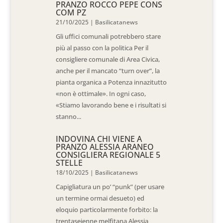
PRANZO ROCCO PEPE CONS
COM PZ
21/10/2025
|
Basilicatanews
Gli uffici comunali potrebbero stare
più al passo con la politica Per il
consigliere comunale di Area Civica,
anche per il mancato “turn over”, la
pianta organica a Potenza innazitutto
«non è ottimale». In ogni caso,
«Stiamo lavorando bene e i risultati si
stanno...
INDOVINA CHI VIENE A
PRANZO ALESSIA ARANEO
CONSIGLIERA REGIONALE 5
STELLE
18/10/2025
|
Basilicatanews
Capigliatura un po’ “punk” (per usare
un termine ormai desueto) ed
eloquio particolarmente forbito: la
trentaseienne melfitana Alessia