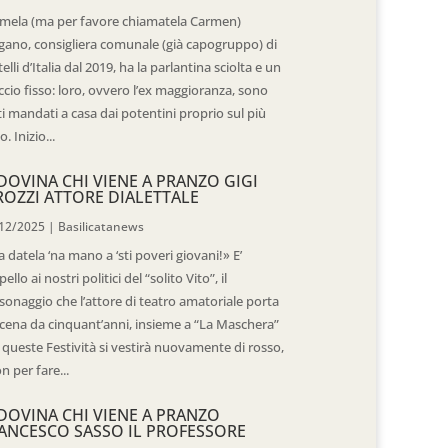
mela (ma per favore chiamatela Carmen)
gano, consigliera comunale (già capogruppo) di
telli d’Italia dal 2019, ha la parlantina sciolta e un
ccio fisso: loro, ovvero l’ex maggioranza, sono
ti mandati a casa dai potentini proprio sul più
o. Inizio...
DOVINA CHI VIENE A PRANZO GIGI
ROZZI ATTORE DIALETTALE
12/2025
|
Basilicatanews
 datela ‘na mano a ‘sti poveri giovani!» E’
pello ai nostri politici del “solito Vito”, il
sonaggio che l’attore di teatro amatoriale porta
scena da cinquant’anni, insieme a “La Maschera”
 queste Festività si vestirà nuovamente di rosso,
n per fare...
DOVINA CHI VIENE A PRANZO
ANCESCO SASSO IL PROFESSORE