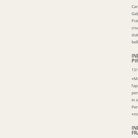
Car
Gal
Fra
cru
sta
bell
IN
PI
13/
«Ma
l’ap
per
in 
Per
«no
IN
FR