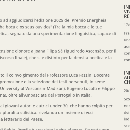
IN
VI
RE
ho ad aggiudicarsi l’edizione 2025 del Premio Energheia
17/
nha boca e os seus ouvidos” (Tra la mia bocca e le tue
Fra
tetica, segnato da una sperimentazione linguistica, capace di
una
ass
enzione d’onore a Joana Filipa Sá Figueiredo Ascensão, per il
con
corso finale), che si è distinto per la densità poetica e la
con
IN
sto il coinvolgimento del Professore Luca Fazzini Docente
AU
 promozione e la selezione dei testi pervenuti, iniseme
CH
University of Wisconsin-Madison), Eugenio Lucotti e Filippo
20/
na), oltre all’Ambasciata del Portogallo in Italia.
Sco
dai giovani autori e autrici under 30, che hanno colpito per
non
la pluralità stilistica, rivelando un insieme di voci
dei
a letterario del Paese.
ind
sci
i Bahia, Brasile è cresciuta in riva al mare. Da sette anni