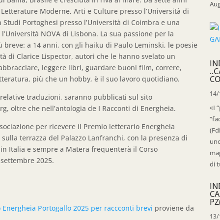
Aug
 Letterature Moderne, Arti e Culture presso l’Università di
n Studi Portoghesi presso l’Università di Coimbra e una
o l’Università NOVA di Lisbona. La sua passione per la
ù breve: a 14 anni, con gli haiku di Paulo Leminski, le poesie
 di Clarice Lispector, autori che le hanno svelato un
IN
bbracciare, leggere libri, guardare buoni film, correre,
..
CO
tteratura, più che un hobby, è il suo lavoro quotidiano.
14/
 relative traduzioni, saranno pubblicati sul sito
«I 
, oltre che nell’antologia de I Racconti di Energheia.
“fa
ssociazione per ricevere il Premio letterario Energheia
(Fd
sulla terrazza del Palazzo Lanfranchi, con la presenza di
uno
in Italia e sempre a Matera frequenterà il Corso
mag
3 settembre 2025.
di t
IN
CA
PZ
 Energheia Portogallo 2025 per raccconti brevi
proviene da
13/