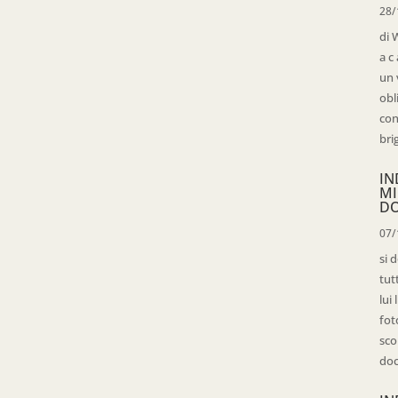
28/
di 
a c
un 
obl
con
bri
IN
MI
D
07/
si 
tut
lui
fot
sco
doc