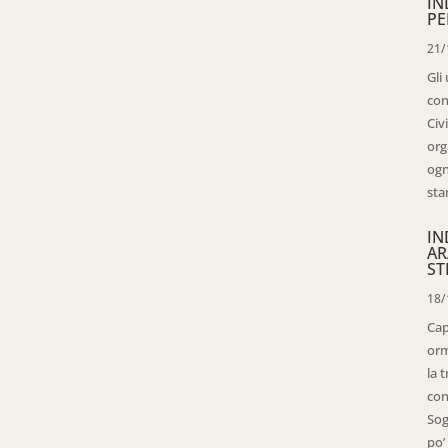
IN
PE
21/
Gli
con
Civ
org
ogn
sta
IN
AR
ST
18/
Cap
orm
la 
con
Sog
po’ 