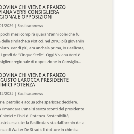
DOVINA CHI VIENE A PRANZO
VIANA VERRI CONSIGLIERA
GIONALE OPPOSIZIONI
01/2026
|
Basilicatanews
 pochi mesi compirà quarant’anni colei che fu
 delle sindache(a Pisticci, nel 2016) più giovaniin
oluto. Per di più, era anchela prima, in Basilicata,
 i gradi da “Cinque Stelle”. Oggi Viviana Verri è
sigliere regionale di opposizione in Consiglio...
DOVINA CHI VIENE A PRANZO
GUSTO LAROCCA PRESIDENTE
IMICI POTENZA
12/2025
|
Basilicatanews
rie, petrolio e acqua (che sparisce): decidere,
 rimandare L’analisi senza sconti del presidente
 Chimici e Fisici di Potenza. Sostenibilità,
ustria e salute: la Basilicata vista dall’occhio della
enza di Walter De Stradis Il dottore in chimica