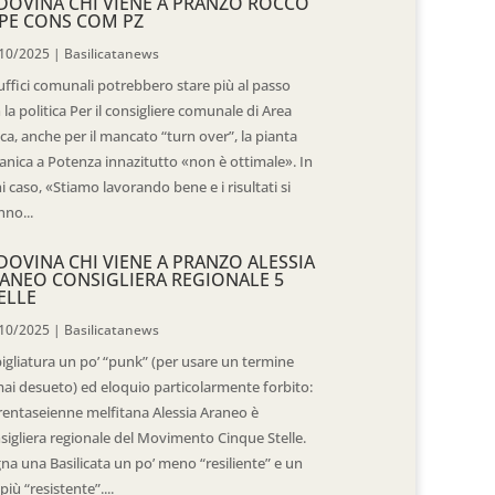
DOVINA CHI VIENE A PRANZO ROCCO
PE CONS COM PZ
10/2025
|
Basilicatanews
 uffici comunali potrebbero stare più al passo
 la politica Per il consigliere comunale di Area
ica, anche per il mancato “turn over”, la pianta
anica a Potenza innazitutto «non è ottimale». In
i caso, «Stiamo lavorando bene e i risultati si
nno...
DOVINA CHI VIENE A PRANZO ALESSIA
ANEO CONSIGLIERA REGIONALE 5
ELLE
10/2025
|
Basilicatanews
igliatura un po’ “punk” (per usare un termine
ai desueto) ed eloquio particolarmente forbito:
trentaseienne melfitana Alessia Araneo è
sigliera regionale del Movimento Cinque Stelle.
na una Basilicata un po’ meno “resiliente” e un
più “resistente”....