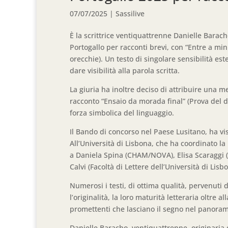
07/07/2025
|
Sassilive
È la scrittrice ventiquattrenne Danielle Barac
Portogallo per racconti brevi, con “Entre a mi
orecchie). Un testo di singolare sensibilità es
dare visibilità alla parola scritta.
La giuria ha inoltre deciso di attribuire una m
racconto “Ensaio da morada final” (Prova del dis
forza simbolica del linguaggio.
Il Bando di concorso nel Paese Lusitano, ha vi
All’Università di Lisbona, che ha coordinato la
a Daniela Spina (CHAM/NOVA), Elisa Scaraggi (
Calvi (Facoltà di Lettere dell’Università di Lisbo
Numerosi i testi, di ottima qualità, pervenuti 
l’originalità, la loro maturità letteraria oltre al
promettenti che lasciano il segno nel panoram
Danielle Baracho, ventiquattrenne, originaria d