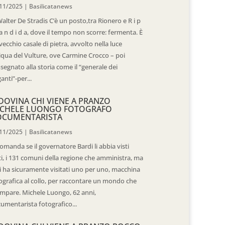
11/2025
|
Basilicatanews
Walter De Stradis C’è un posto,tra Rionero e R i p
 a n d i d a, dove il tempo non scorre: fermenta. È
vecchio casale di pietra, avvolto nella luce
iqua del Vulture, ove Carmine Crocco – poi
segnato alla storia come il “generale dei
ganti”-per...
DOVINA CHI VIENE A PRANZO
CHELE LUONGO FOTOGRAFO
OCUMENTARISTA
11/2025
|
Basilicatanews
domanda se il governatore Bardi li abbia visti
ti, i 131 comuni della regione che amministra, ma
 li ha sicuramente visitati uno per uno, macchina
ografica al collo, per raccontare un mondo che
mpare. Michele Luongo, 62 anni,
umentarista fotografico...