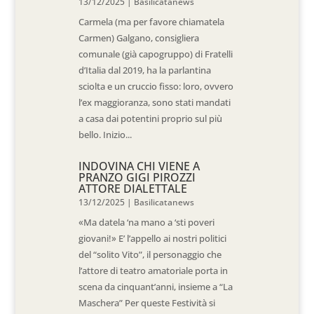
13/12/2025
|
Basilicatanews
Carmela (ma per favore chiamatela
Carmen) Galgano, consigliera
comunale (già capogruppo) di Fratelli
d’Italia dal 2019, ha la parlantina
sciolta e un cruccio fisso: loro, ovvero
l’ex maggioranza, sono stati mandati
a casa dai potentini proprio sul più
bello. Inizio...
INDOVINA CHI VIENE A
PRANZO GIGI PIROZZI
ATTORE DIALETTALE
13/12/2025
|
Basilicatanews
«Ma datela ‘na mano a ‘sti poveri
giovani!» E’ l’appello ai nostri politici
del “solito Vito”, il personaggio che
l’attore di teatro amatoriale porta in
scena da cinquant’anni, insieme a “La
Maschera” Per queste Festività si