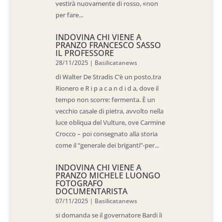
vestirà nuovamente di rosso, «non
per fare...
INDOVINA CHI VIENE A
PRANZO FRANCESCO SASSO
IL PROFESSORE
28/11/2025
|
Basilicatanews
di Walter De Stradis C’è un posto,tra
Rionero e R i p a c a n d i d a, dove il
tempo non scorre: fermenta. È un
vecchio casale di pietra, avvolto nella
luce obliqua del Vulture, ove Carmine
Crocco – poi consegnato alla storia
come il “generale dei briganti”-per...
INDOVINA CHI VIENE A
PRANZO MICHELE LUONGO
FOTOGRAFO
DOCUMENTARISTA
07/11/2025
|
Basilicatanews
si domanda se il governatore Bardi li