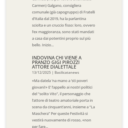
Carmen) Galgano, consigliera
comunale (già capogruppo) di Fratelli
d’Italia dal 2019, ha la parlantina
sciolta e un cruccio fisso: loro, ovvero
l’ex maggioranza, sono stati mandati
a casa dai potentini proprio sul più
bello. Inizio...
INDOVINA CHI VIENE A
PRANZO GIGI PIROZZI
ATTORE DIALETTALE
13/12/2025
|
Basilicatanews
«Ma datela ‘na mano a ‘sti poveri
giovani!» E’ l’appello ai nostri politici
del “solito Vito”, il personaggio che
l’attore di teatro amatoriale porta in
scena da cinquant’anni, insieme a “La
Maschera” Per queste Festività si
vestirà nuovamente di rosso, «non
per fare...