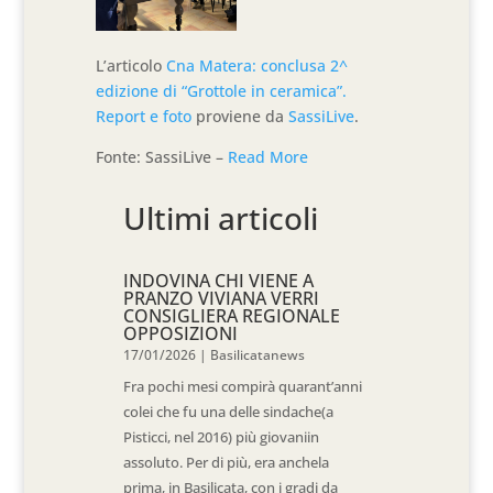
L’articolo
Cna Matera: conclusa 2^
edizione di “Grottole in ceramica”.
Report e foto
proviene da
SassiLive
.
Fonte: SassiLive –
Read More
Ultimi articoli
INDOVINA CHI VIENE A
PRANZO VIVIANA VERRI
CONSIGLIERA REGIONALE
OPPOSIZIONI
17/01/2026
|
Basilicatanews
Fra pochi mesi compirà quarant’anni
colei che fu una delle sindache(a
Pisticci, nel 2016) più giovaniin
assoluto. Per di più, era anchela
prima, in Basilicata, con i gradi da