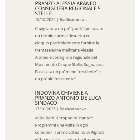
PRANZO ALESSIA ARANEO
CONSIGLIERA REGIONALE 5
STELLE
18/10/2025
|
Basilicatanews
Capigliatura un po’ “punk” (per usare
un termine ormai desueto) ed
eloquio particolarmente forbito: la
trentaseienne melfitana Alessia
Araneo è consigliera regionale del
Movimento Cinque Stelle. Sogna una
Basilicata un po’ meno “resiliente” e
un po’ più “resistente”....
INDOVINA CHIVIENE A
PRANZO ANTONIO DE LUCA
SINDACO
17/10/2025
|
Basilicatanews
«Vito Bardi è troppo “distante”:
Programmi una visita in ogni
comune» Il primo cittadino di Pignola
«L’ho invitato a vedere la situazione