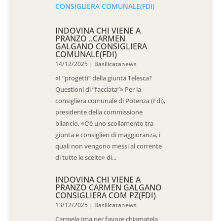
INDOVINA CHI VIENE A
PRANZO ..CARMEN
GALGANO CONSIGLIERA
COMUNALE(FDI)
14/12/2025
|
Basilicatanews
«I “progetti” della giunta Telesca?
Questioni di “facciata”» Per la
consigliera comunale di Potenza (Fdi),
presidente della commissione
bilancio, «C’è uno scollamento tra
giunta e consiglieri di maggioranza, i
quali non vengono messi al corrente
di tutte le scelte» di...
INDOVINA CHI VIENE A
PRANZO CARMEN GALGANO
CONSIGLIERA COM PZ(FDI)
13/12/2025
|
Basilicatanews
Carmela (ma per favore chiamatela