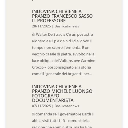
INDOVINA CHI VIENE A
PRANZO FRANCESCO SASSO
IL PROFESSORE
28/11/2025
|
Basilicatanews
di Walter De Stradis C’è un posto,tra
Rionero e R i p a c a n d i d a, dove il
tempo non scorre: fermenta. È un
vecchio casale di pietra, avvolto nella
luce obliqua del Vulture, ove Carmine
Crocco – poi consegnato alla storia
come il “generale dei briganti”-per...
INDOVINA CHI VIENE A
PRANZO MICHELE LUONGO
FOTOGRAFO
DOCUMENTARISTA
07/11/2025
|
Basilicatanews
si domanda se il governatore Bardi li
abbia visti tutti, i 131 comuni della
regione che amministra, ma lui li ha