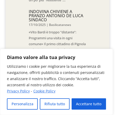
un po’ più “resistente”....
INDOVINA CHIVIENE A
PRANZO ANTONIO DE LUCA
SINDACO
17/10/2025
|
Basilicatanews
«Vito Bardi è troppo “distante”:
Programmi una visita in ogni
comune» Il primo cittadino di Pignola
«L’ho invitato a vedere la situazione
al Pantano, ma non è venuto. La
Diamo valore alla tua privacy
sensazione è che -come sindaci-
Utilizziamo i cookie per migliorare la tua esperienza di
siamo lasciati a noi stessi» di Walter
navigazione, offrirti pubblicità o contenuti personalizzati
De Stradis In...
e analizzare il nostro traffico. Cliccando “Accetta tutti”,
acconsenti al nostro utilizzo dei cookie.
Privacy Policy
-
Cookie Policy
Videoimage di Colangelo Donato & C. Sas
Personalizza
Rifiuta tutto
Accettare tutto
Via Anzio, 41/B - 85100 Potenza
P.Iva 01313030767
Privacy Policy
-
Cookie Policy