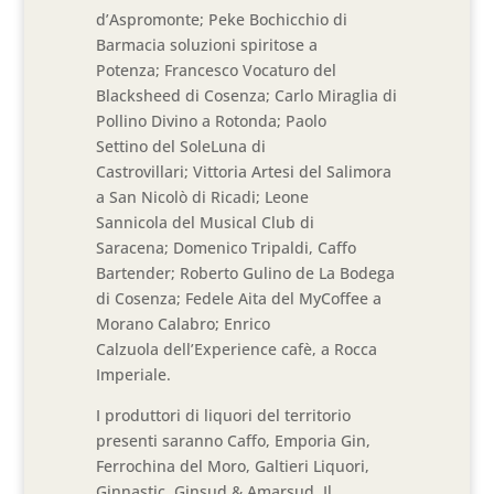
d’Aspromonte; Peke Bochicchio di
Barmacia soluzioni spiritose a
Potenza; Francesco Vocaturo del
Blacksheed di Cosenza; Carlo Miraglia di
Pollino Divino a Rotonda; Paolo
Settino del SoleLuna di
Castrovillari; Vittoria Artesi del Salimora
a San Nicolò di Ricadi; Leone
Sannicola del Musical Club di
Saracena; Domenico Tripaldi, Caffo
Bartender; Roberto Gulino de La Bodega
di Cosenza; Fedele Aita del MyCoffee a
Morano Calabro; Enrico
Calzuola dell’Experience cafè, a Rocca
Imperiale.
I produttori di liquori del territorio
presenti saranno Caffo, Emporia Gin,
Ferrochina del Moro, Galtieri Liquori,
Ginnastic, Ginsud & Amarsud. Il