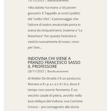
13/12/2025
|
Basilicatanews
«Ma datela ‘na mano a ‘sti poveri
giovani!» E’ l’appello ai nostri politici
del “solito Vito”, il personaggio che
l’attore di teatro amatoriale porta in
scena da cinquant’anni, insieme a “La
Maschera” Per queste Festività si
vestirà nuovamente di rosso, «non
per fare...
INDOVINA CHI VIENE A
PRANZO FRANCESCO SASSO
IL PROFESSORE
28/11/2025
|
Basilicatanews
di Walter De Stradis C’è un posto,tra
Rionero e R i p a c a n d i d a, dove il
tempo non scorre: fermenta. È un
vecchio casale di pietra, avvolto nella
luce obliqua del Vulture, ove Carmine
Crocco – poi consegnato alla storia