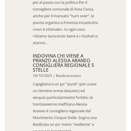
più al passo con la politica Per il
consigliere comunale di Area Civica,
anche per il mancato “turn over”, la
pianta organica a Potenza innazitutto
«non è ottimale». In ogni caso,
«Stiamo lavorando bene e i risultati si
stanno...
INDOVINA CHI VIENE A
PRANZO ALESSIA ARANEO
CONSIGLIERA REGIONALE 5
STELLE
18/10/2025
|
Basilicatanews
Capigliatura un po’ “punk” (per usare
un termine ormai desueto) ed
eloquio particolarmente forbito: la
trentaseienne melfitana Alessia
Araneo è consigliera regionale del
Movimento Cinque Stelle. Sogna una
Basilicata un po’ meno “resiliente” e