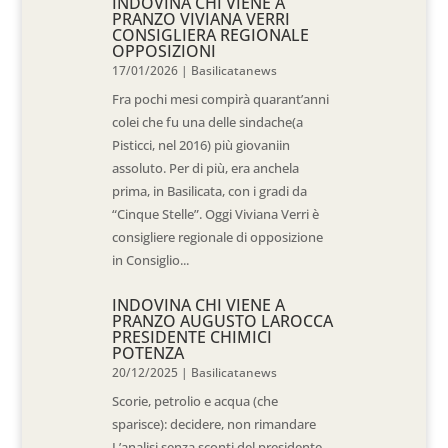
INDOVINA CHI VIENE A
PRANZO VIVIANA VERRI
CONSIGLIERA REGIONALE
OPPOSIZIONI
17/01/2026
|
Basilicatanews
Fra pochi mesi compirà quarant’anni
colei che fu una delle sindache(a
Pisticci, nel 2016) più giovaniin
assoluto. Per di più, era anchela
prima, in Basilicata, con i gradi da
“Cinque Stelle”. Oggi Viviana Verri è
consigliere regionale di opposizione
in Consiglio...
INDOVINA CHI VIENE A
PRANZO AUGUSTO LAROCCA
PRESIDENTE CHIMICI
POTENZA
20/12/2025
|
Basilicatanews
Scorie, petrolio e acqua (che
sparisce): decidere, non rimandare
L’analisi senza sconti del presidente