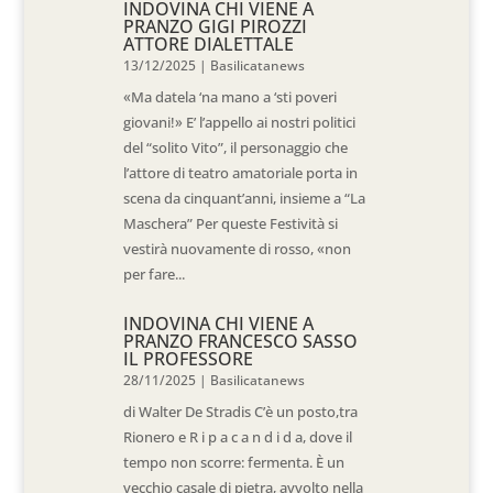
INDOVINA CHI VIENE A
PRANZO GIGI PIROZZI
ATTORE DIALETTALE
13/12/2025
|
Basilicatanews
«Ma datela ‘na mano a ‘sti poveri
giovani!» E’ l’appello ai nostri politici
del “solito Vito”, il personaggio che
l’attore di teatro amatoriale porta in
scena da cinquant’anni, insieme a “La
Maschera” Per queste Festività si
vestirà nuovamente di rosso, «non
per fare...
INDOVINA CHI VIENE A
PRANZO FRANCESCO SASSO
IL PROFESSORE
28/11/2025
|
Basilicatanews
di Walter De Stradis C’è un posto,tra
Rionero e R i p a c a n d i d a, dove il
tempo non scorre: fermenta. È un
vecchio casale di pietra, avvolto nella