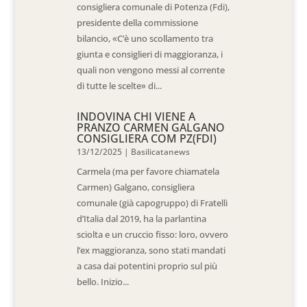
consigliera comunale di Potenza (Fdi),
presidente della commissione
bilancio, «C’è uno scollamento tra
giunta e consiglieri di maggioranza, i
quali non vengono messi al corrente
di tutte le scelte» di...
INDOVINA CHI VIENE A
PRANZO CARMEN GALGANO
CONSIGLIERA COM PZ(FDI)
13/12/2025
|
Basilicatanews
Carmela (ma per favore chiamatela
Carmen) Galgano, consigliera
comunale (già capogruppo) di Fratelli
d’Italia dal 2019, ha la parlantina
sciolta e un cruccio fisso: loro, ovvero
l’ex maggioranza, sono stati mandati
a casa dai potentini proprio sul più
bello. Inizio...