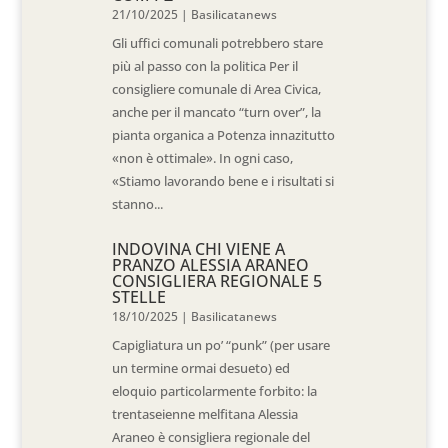
21/10/2025
|
Basilicatanews
Gli uffici comunali potrebbero stare
più al passo con la politica Per il
consigliere comunale di Area Civica,
anche per il mancato “turn over”, la
pianta organica a Potenza innazitutto
«non è ottimale». In ogni caso,
«Stiamo lavorando bene e i risultati si
stanno...
INDOVINA CHI VIENE A
PRANZO ALESSIA ARANEO
CONSIGLIERA REGIONALE 5
STELLE
18/10/2025
|
Basilicatanews
Capigliatura un po’ “punk” (per usare
un termine ormai desueto) ed
eloquio particolarmente forbito: la
trentaseienne melfitana Alessia
Araneo è consigliera regionale del