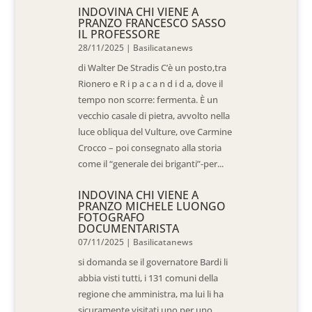
INDOVINA CHI VIENE A
PRANZO FRANCESCO SASSO
IL PROFESSORE
28/11/2025
|
Basilicatanews
di Walter De Stradis C’è un posto,tra
Rionero e R i p a c a n d i d a, dove il
tempo non scorre: fermenta. È un
vecchio casale di pietra, avvolto nella
luce obliqua del Vulture, ove Carmine
Crocco – poi consegnato alla storia
come il “generale dei briganti”-per...
INDOVINA CHI VIENE A
PRANZO MICHELE LUONGO
FOTOGRAFO
DOCUMENTARISTA
07/11/2025
|
Basilicatanews
si domanda se il governatore Bardi li
abbia visti tutti, i 131 comuni della
regione che amministra, ma lui li ha
sicuramente visitati uno per uno,