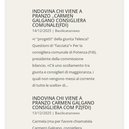
INDOVINA CHI VIENE A
PRANZO ..CARMEN
GALGANO CONSIGLIERA
COMUNALE(FDI)
14/12/2025
|
Basilicatanews
«I “progetti” della giunta Telesca?
Questioni di “facciata”» Per la
consigliera comunale di Potenza (Fdi),
presidente della commissione
bilancio, «C’è uno scollamento tra
giunta e consiglieri di maggioranza, i
quali non vengono messi al corrente
di tutte le scelte» di...
INDOVINA CHI VIENE A
PRANZO CARMEN GALGANO
CONSIGLIERA COM PZ(FDI)
13/12/2025
|
Basilicatanews
Carmela (ma per favore chiamatela
Carmen) Galgano, consigliera