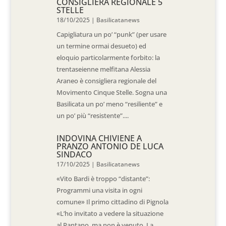
CONSIGLIERA REGIONALE 5
STELLE
18/10/2025
|
Basilicatanews
Capigliatura un po’ “punk” (per usare
un termine ormai desueto) ed
eloquio particolarmente forbito: la
trentaseienne melfitana Alessia
Araneo è consigliera regionale del
Movimento Cinque Stelle. Sogna una
Basilicata un po’ meno “resiliente” e
un po’ più “resistente”....
INDOVINA CHIVIENE A
PRANZO ANTONIO DE LUCA
SINDACO
17/10/2025
|
Basilicatanews
«Vito Bardi è troppo “distante”:
Programmi una visita in ogni
comune» Il primo cittadino di Pignola
«L’ho invitato a vedere la situazione
al Pantano, ma non è venuto. La