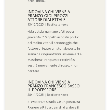
bello. Inizio...
INDOVINA CHI VIENE A
PRANZO GIGI PIROZZI
ATTORE DIALETTALE
13/12/2025
|
Basilicatanews
«Ma datela ‘na mano a ‘sti poveri
giovani!» E’ l’appello ai nostri politici
del “solito Vito”, il personaggio che
l’attore di teatro amatoriale porta in
scena da cinquant’anni, insieme a “La
Maschera” Per queste Festività si
vestirà nuovamente di rosso, «non
per fare...
INDOVINA CHI VIENE A
PRANZO FRANCESCO SASSO
IL PROFESSORE
28/11/2025
|
Basilicatanews
di Walter De Stradis C’è un posto,tra
Rionero e R i p a c a n d i d a, dove il