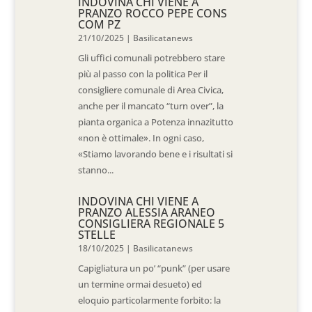
INDOVINA CHI VIENE A
PRANZO ROCCO PEPE CONS
COM PZ
21/10/2025
|
Basilicatanews
Gli uffici comunali potrebbero stare
più al passo con la politica Per il
consigliere comunale di Area Civica,
anche per il mancato “turn over”, la
pianta organica a Potenza innazitutto
«non è ottimale». In ogni caso,
«Stiamo lavorando bene e i risultati si
stanno...
INDOVINA CHI VIENE A
PRANZO ALESSIA ARANEO
CONSIGLIERA REGIONALE 5
STELLE
18/10/2025
|
Basilicatanews
Capigliatura un po’ “punk” (per usare
un termine ormai desueto) ed
eloquio particolarmente forbito: la