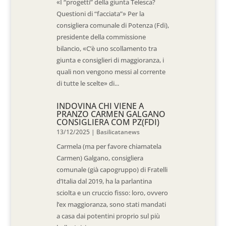
«I “progetti” della giunta Telesca?
Questioni di “facciata”» Per la
consigliera comunale di Potenza (Fdi),
presidente della commissione
bilancio, «C’è uno scollamento tra
giunta e consiglieri di maggioranza, i
quali non vengono messi al corrente
di tutte le scelte» di...
INDOVINA CHI VIENE A
PRANZO CARMEN GALGANO
CONSIGLIERA COM PZ(FDI)
13/12/2025
|
Basilicatanews
Carmela (ma per favore chiamatela
Carmen) Galgano, consigliera
comunale (già capogruppo) di Fratelli
d’Italia dal 2019, ha la parlantina
sciolta e un cruccio fisso: loro, ovvero
l’ex maggioranza, sono stati mandati
a casa dai potentini proprio sul più