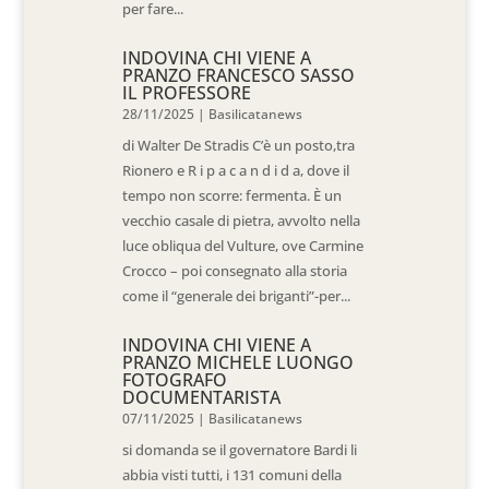
per fare...
INDOVINA CHI VIENE A
PRANZO FRANCESCO SASSO
IL PROFESSORE
28/11/2025
|
Basilicatanews
di Walter De Stradis C’è un posto,tra
Rionero e R i p a c a n d i d a, dove il
tempo non scorre: fermenta. È un
vecchio casale di pietra, avvolto nella
luce obliqua del Vulture, ove Carmine
Crocco – poi consegnato alla storia
come il “generale dei briganti”-per...
INDOVINA CHI VIENE A
PRANZO MICHELE LUONGO
FOTOGRAFO
DOCUMENTARISTA
07/11/2025
|
Basilicatanews
si domanda se il governatore Bardi li
abbia visti tutti, i 131 comuni della