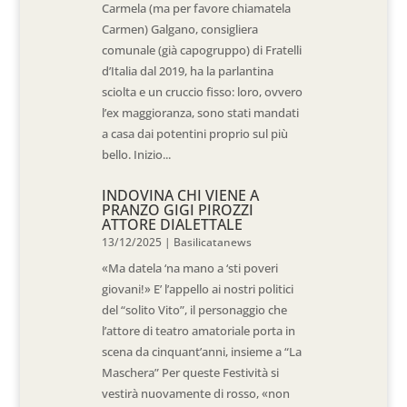
Carmela (ma per favore chiamatela
Carmen) Galgano, consigliera
comunale (già capogruppo) di Fratelli
d’Italia dal 2019, ha la parlantina
sciolta e un cruccio fisso: loro, ovvero
l’ex maggioranza, sono stati mandati
a casa dai potentini proprio sul più
bello. Inizio...
INDOVINA CHI VIENE A
PRANZO GIGI PIROZZI
ATTORE DIALETTALE
13/12/2025
|
Basilicatanews
«Ma datela ‘na mano a ‘sti poveri
giovani!» E’ l’appello ai nostri politici
del “solito Vito”, il personaggio che
l’attore di teatro amatoriale porta in
scena da cinquant’anni, insieme a “La
Maschera” Per queste Festività si
vestirà nuovamente di rosso, «non