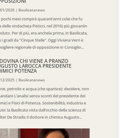
POSIZIONI
/01/2026
|
Basilicatanews
 pochi mesi compirà quarant’anni colei che fu
 delle sindache(a Pisticci, nel 2016) più giovaniin
oluto. Per di più, era anchela prima, in Basilicata,
 i gradi da “Cinque Stelle”. Oggi Viviana Verri è
sigliere regionale di opposizione in Consiglio...
DOVINA CHI VIENE A PRANZO
UGUSTO LAROCCA PRESIDENTE
IMICI POTENZA
/12/2025
|
Basilicatanews
rie, petrolio e acqua (che sparisce): decidere, non
andare L’analisi senza sconti del presidente dei
mici e Fisici di Potenza. Sostenibilità, industria e
ute: la Basilicata vista dall’occhio della scienza di
ter De Stradis Il dottore in chimica Augusto...