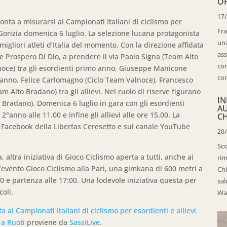
OP
17
onta a misurarsi ai Campionati Italiani di ciclismo per
Fra
 Gorizia domenica 6 luglio. La selezione lucana protagonista
una
migliori atleti d’Italia del momento. Con la direzione affidata
ass
le Prospero Di Dio, a prendere il via Paolo Signa (Team Alto
con
oce) tra gli esordienti primo anno, Giuseppe Manicone
con
 anno, Felice Carlomagno (Ciclo Team Valnoce), Francesco
Alto Bradano) tra gli allievi. Nel ruolo di riserve figurano
IN
adano). Domenica 6 luglio in gara con gli esordienti
A
2°anno alle 11.00 e infine gli allievi alle ore 15.00. La
CH
a Facebook della Libertas Ceresetto e sul canale YouTube
20
Sco
 altra iniziativa di Gioco Ciclismo aperta a tutti, anche ai
rim
’evento Gioco Ciclismo alla Pari, una gimkana di 600 metri a
Chi
00 e partenza alle 17:00. Una lodevole iniziativa questa per
sal
coli.
Wal
a ai Campionati Italiani di ciclismo per esordienti e allievi
 a Ruoti
proviene da
SassiLive
.