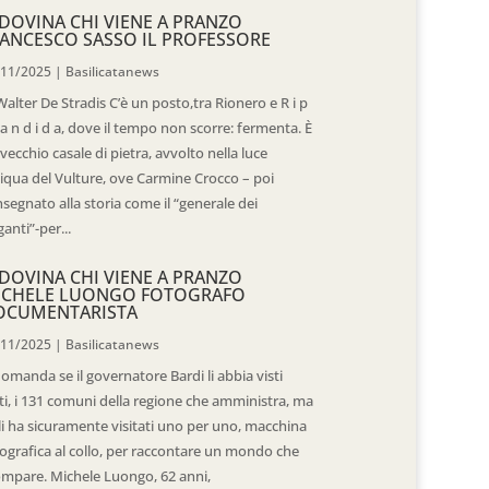
DOVINA CHI VIENE A PRANZO
ANCESCO SASSO IL PROFESSORE
/11/2025
|
Basilicatanews
Walter De Stradis C’è un posto,tra Rionero e R i p
 a n d i d a, dove il tempo non scorre: fermenta. È
vecchio casale di pietra, avvolto nella luce
iqua del Vulture, ove Carmine Crocco – poi
segnato alla storia come il “generale dei
ganti”-per...
DOVINA CHI VIENE A PRANZO
ICHELE LUONGO FOTOGRAFO
OCUMENTARISTA
/11/2025
|
Basilicatanews
domanda se il governatore Bardi li abbia visti
ti, i 131 comuni della regione che amministra, ma
 li ha sicuramente visitati uno per uno, macchina
ografica al collo, per raccontare un mondo che
mpare. Michele Luongo, 62 anni,