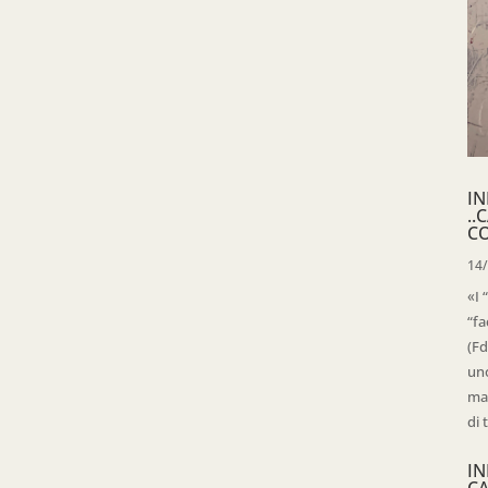
IN
..
C
14
«I 
“fa
(Fd
uno
mag
di 
IN
C