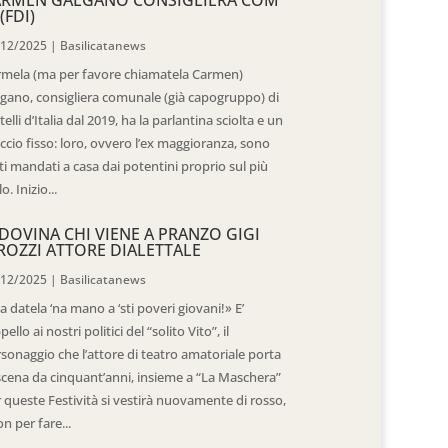
(FDI)
/12/2025
|
Basilicatanews
rmela (ma per favore chiamatela Carmen)
gano, consigliera comunale (già capogruppo) di
telli d’Italia dal 2019, ha la parlantina sciolta e un
ccio fisso: loro, ovvero l’ex maggioranza, sono
ti mandati a casa dai potentini proprio sul più
o. Inizio...
DOVINA CHI VIENE A PRANZO GIGI
ROZZI ATTORE DIALETTALE
/12/2025
|
Basilicatanews
 datela ‘na mano a ‘sti poveri giovani!» E’
ppello ai nostri politici del “solito Vito”, il
sonaggio che l’attore di teatro amatoriale porta
scena da cinquant’anni, insieme a “La Maschera”
 queste Festività si vestirà nuovamente di rosso,
n per fare...