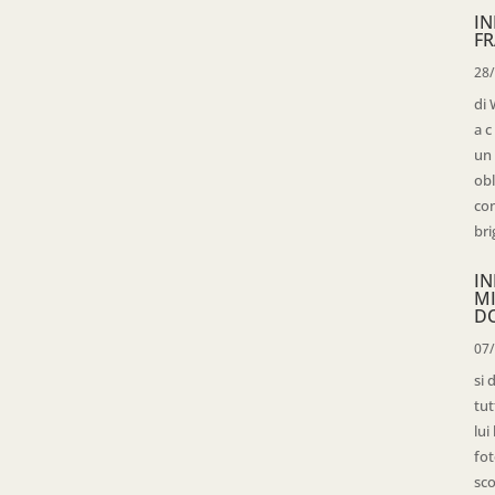
IN
FR
28
di 
a c
un 
obl
con
bri
IN
M
D
07
si 
tut
lui
fot
sco