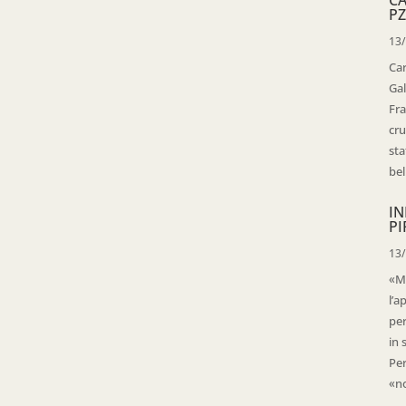
PZ
13
Ca
Gal
Fra
cru
sta
bell
IN
PI
13
«Ma
l’a
per
in 
Per
«no