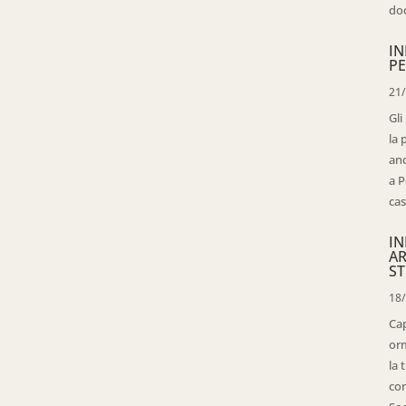
doc
IN
PE
21
Gli
la 
anc
a P
cas
IN
AR
ST
18
Cap
orm
la 
con