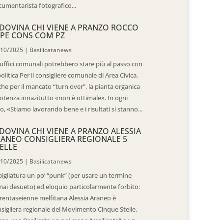
umentarista fotografico...
DOVINA CHI VIENE A PRANZO ROCCO
PE CONS COM PZ
/10/2025
|
Basilicatanews
 uffici comunali potrebbero stare più al passo con
politica Per il consigliere comunale di Area Civica,
he per il mancato “turn over”, la pianta organica
otenza innazitutto «non è ottimale». In ogni
o, «Stiamo lavorando bene e i risultati si stanno...
DOVINA CHI VIENE A PRANZO ALESSIA
ANEO CONSIGLIERA REGIONALE 5
ELLE
/10/2025
|
Basilicatanews
igliatura un po’ “punk” (per usare un termine
ai desueto) ed eloquio particolarmente forbito:
trentaseienne melfitana Alessia Araneo è
sigliera regionale del Movimento Cinque Stelle.