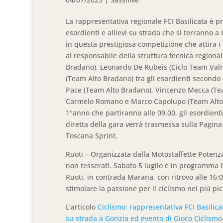
La rappresentativa regionale FCI Basilicata è pr
esordienti e allievi su strada che si terranno a
in questa prestigiosa competizione che attira i 
al responsabile della struttura tecnica regiona
Bradano), Leonardo De Rubeis (Ciclo Team Valn
(Team Alto Bradano) tra gli esordienti secondo
Pace (Team Alto Bradano), Vincenzo Mecca (Team 
Carmelo Romano e Marco Capolupo (Team Alto Br
1°anno che partiranno alle 09.00, gli esordienti 
diretta della gara verrà trasmessa sulla Pagin
Toscana Sprint.
Ruoti – Organizzata dalla Motostaffette Potenza,
non tesserati. Sabato 5 luglio è in programma l
Ruoti, in contrada Marana, con ritrovo alle 16:
stimolare la passione per il ciclismo nei più pic
L’articolo
Ciclismo: rappresentativa FCI Basilicat
su strada a Gorizia ed evento di Gioco Ciclismo