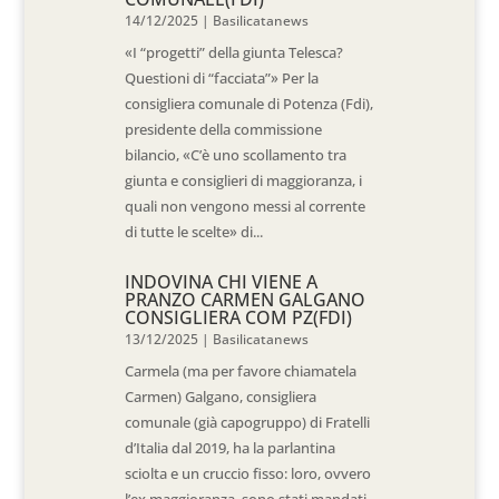
14/12/2025
|
Basilicatanews
«I “progetti” della giunta Telesca?
Questioni di “facciata”» Per la
consigliera comunale di Potenza (Fdi),
presidente della commissione
bilancio, «C’è uno scollamento tra
giunta e consiglieri di maggioranza, i
quali non vengono messi al corrente
di tutte le scelte» di...
INDOVINA CHI VIENE A
PRANZO CARMEN GALGANO
CONSIGLIERA COM PZ(FDI)
13/12/2025
|
Basilicatanews
Carmela (ma per favore chiamatela
Carmen) Galgano, consigliera
comunale (già capogruppo) di Fratelli
d’Italia dal 2019, ha la parlantina
sciolta e un cruccio fisso: loro, ovvero