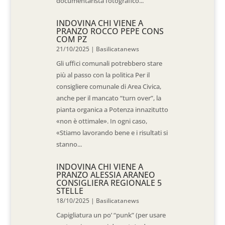
documentarista fotografico...
INDOVINA CHI VIENE A
PRANZO ROCCO PEPE CONS
COM PZ
21/10/2025
|
Basilicatanews
Gli uffici comunali potrebbero stare
più al passo con la politica Per il
consigliere comunale di Area Civica,
anche per il mancato “turn over”, la
pianta organica a Potenza innazitutto
«non è ottimale». In ogni caso,
«Stiamo lavorando bene e i risultati si
stanno...
INDOVINA CHI VIENE A
PRANZO ALESSIA ARANEO
CONSIGLIERA REGIONALE 5
STELLE
18/10/2025
|
Basilicatanews
Capigliatura un po’ “punk” (per usare