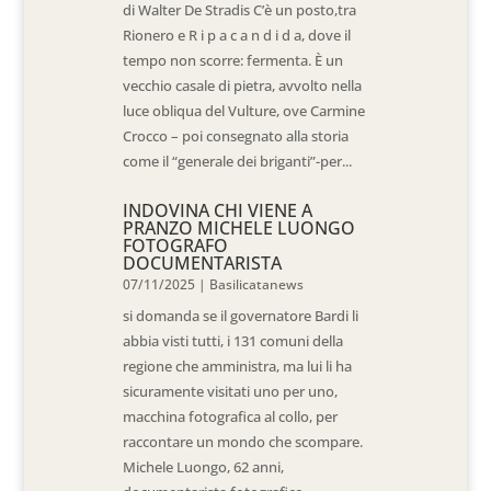
di Walter De Stradis C’è un posto,tra
Rionero e R i p a c a n d i d a, dove il
tempo non scorre: fermenta. È un
vecchio casale di pietra, avvolto nella
luce obliqua del Vulture, ove Carmine
Crocco – poi consegnato alla storia
come il “generale dei briganti”-per...
INDOVINA CHI VIENE A
PRANZO MICHELE LUONGO
FOTOGRAFO
DOCUMENTARISTA
07/11/2025
|
Basilicatanews
si domanda se il governatore Bardi li
abbia visti tutti, i 131 comuni della
regione che amministra, ma lui li ha
sicuramente visitati uno per uno,
macchina fotografica al collo, per
raccontare un mondo che scompare.
Michele Luongo, 62 anni,