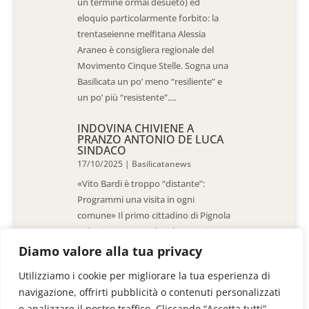
un termine ormai desueto) ed
eloquio particolarmente forbito: la
trentaseienne melfitana Alessia
Araneo è consigliera regionale del
Movimento Cinque Stelle. Sogna una
Basilicata un po’ meno “resiliente” e
un po’ più “resistente”....
INDOVINA CHIVIENE A
PRANZO ANTONIO DE LUCA
SINDACO
17/10/2025
|
Basilicatanews
«Vito Bardi è troppo “distante”:
Programmi una visita in ogni
comune» Il primo cittadino di Pignola
«L’ho invitato a vedere la situazione
al Pantano, ma non è venuto. La
Diamo valore alla tua privacy
sensazione è che -come sindaci-
Utilizziamo i cookie per migliorare la tua esperienza di
siamo lasciati a noi stessi» di Walter
navigazione, offrirti pubblicità o contenuti personalizzati
De Stradis In...
e analizzare il nostro traffico. Cliccando “Accetta tutti”,