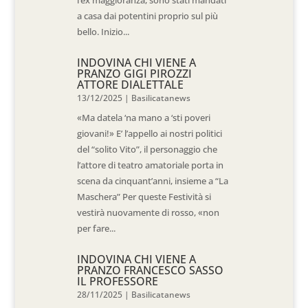
l’ex maggioranza, sono stati mandati
a casa dai potentini proprio sul più
bello. Inizio...
INDOVINA CHI VIENE A
PRANZO GIGI PIROZZI
ATTORE DIALETTALE
13/12/2025
|
Basilicatanews
«Ma datela ‘na mano a ‘sti poveri
giovani!» E’ l’appello ai nostri politici
del “solito Vito”, il personaggio che
l’attore di teatro amatoriale porta in
scena da cinquant’anni, insieme a “La
Maschera” Per queste Festività si
vestirà nuovamente di rosso, «non
per fare...
INDOVINA CHI VIENE A
PRANZO FRANCESCO SASSO
IL PROFESSORE
28/11/2025
|
Basilicatanews