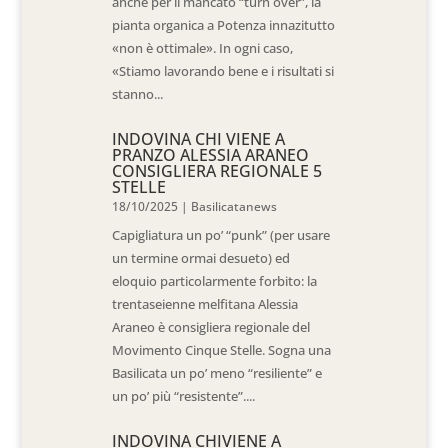
anche per il mancato “turn over”, la
pianta organica a Potenza innazitutto
«non è ottimale». In ogni caso,
«Stiamo lavorando bene e i risultati si
stanno...
INDOVINA CHI VIENE A
PRANZO ALESSIA ARANEO
CONSIGLIERA REGIONALE 5
STELLE
18/10/2025
|
Basilicatanews
Capigliatura un po’ “punk” (per usare
un termine ormai desueto) ed
eloquio particolarmente forbito: la
trentaseienne melfitana Alessia
Araneo è consigliera regionale del
Movimento Cinque Stelle. Sogna una
Basilicata un po’ meno “resiliente” e
un po’ più “resistente”....
INDOVINA CHIVIENE A