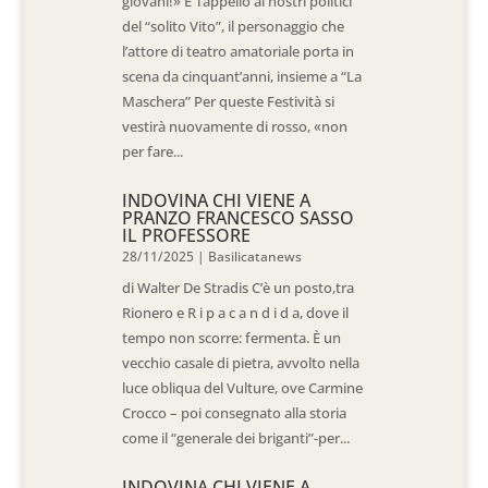
giovani!» E’ l’appello ai nostri politici
del “solito Vito”, il personaggio che
l’attore di teatro amatoriale porta in
scena da cinquant’anni, insieme a “La
Maschera” Per queste Festività si
vestirà nuovamente di rosso, «non
per fare...
INDOVINA CHI VIENE A
PRANZO FRANCESCO SASSO
IL PROFESSORE
28/11/2025
|
Basilicatanews
di Walter De Stradis C’è un posto,tra
Rionero e R i p a c a n d i d a, dove il
tempo non scorre: fermenta. È un
vecchio casale di pietra, avvolto nella
luce obliqua del Vulture, ove Carmine
Crocco – poi consegnato alla storia
come il “generale dei briganti”-per...
INDOVINA CHI VIENE A