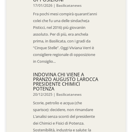
17/01/2026
|
Basilicatanews
Fra pochi mesi compirà quarant’anni
colei che fu una delle sindache(a
Pisticci, nel 2016) più giovaniin
assoluto. Per di più, era anchela
prima, in Basilicata, con i gradi da
“Cinque Stelle”. Oggi Viviana Verri è
consigliere regionale di opposizione
in Consiglio...
INDOVINA CHI VIENE A
PRANZO AUGUSTO LAROCCA
PRESIDENTE CHIMICI
POTENZA
20/12/2025
|
Basilicatanews
Scorie, petrolio e acqua (che
sparisce): decidere, non rimandare
L’analisi senza sconti del presidente
dei Chimici e Fisici di Potenza.
Sostenibilità, industria e salute: la