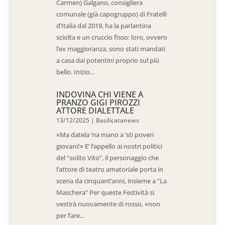
Carmen) Galgano, consigliera
comunale (già capogruppo) di Fratelli
d’Italia dal 2019, ha la parlantina
sciolta e un cruccio fisso: loro, ovvero
l’ex maggioranza, sono stati mandati
a casa dai potentini proprio sul più
bello. Inizio...
INDOVINA CHI VIENE A
PRANZO GIGI PIROZZI
ATTORE DIALETTALE
13/12/2025
|
Basilicatanews
«Ma datela ‘na mano a ‘sti poveri
giovani!» E’ l’appello ai nostri politici
del “solito Vito”, il personaggio che
l’attore di teatro amatoriale porta in
scena da cinquant’anni, insieme a “La
Maschera” Per queste Festività si
vestirà nuovamente di rosso, «non
per fare...