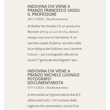
INDOVINA CHI VIENE A
PRANZO FRANCESCO SASSO
IL PROFESSORE
28/11/2025
|
Basilicatanews
di Walter De Stradis C’è un posto,tra
Rionero e R i p a c a n d i d a, dove il
tempo non scorre: fermenta. È un
vecchio casale di pietra, avvolto nella
luce obliqua del Vulture, ove Carmine
Crocco – poi consegnato alla storia
come il “generale dei briganti”-per...
INDOVINA CHI VIENE A
PRANZO MICHELE LUONGO
FOTOGRAFO
DOCUMENTARISTA
07/11/2025
|
Basilicatanews
si domanda se il governatore Bardi li
abbia visti tutti, i 131 comuni della
regione che amministra, ma lui li ha