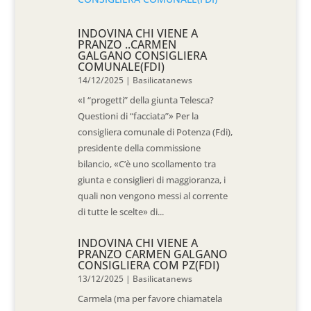
INDOVINA CHI VIENE A
PRANZO ..CARMEN
GALGANO CONSIGLIERA
COMUNALE(FDI)
14/12/2025
|
Basilicatanews
«I “progetti” della giunta Telesca?
Questioni di “facciata”» Per la
consigliera comunale di Potenza (Fdi),
presidente della commissione
bilancio, «C’è uno scollamento tra
giunta e consiglieri di maggioranza, i
quali non vengono messi al corrente
di tutte le scelte» di...
INDOVINA CHI VIENE A
PRANZO CARMEN GALGANO
CONSIGLIERA COM PZ(FDI)
13/12/2025
|
Basilicatanews
Carmela (ma per favore chiamatela