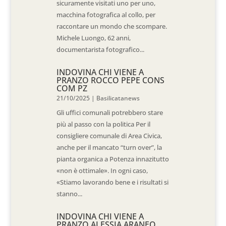
sicuramente visitati uno per uno,
macchina fotografica al collo, per
raccontare un mondo che scompare.
Michele Luongo, 62 anni,
documentarista fotografico...
INDOVINA CHI VIENE A
PRANZO ROCCO PEPE CONS
COM PZ
21/10/2025
|
Basilicatanews
Gli uffici comunali potrebbero stare
più al passo con la politica Per il
consigliere comunale di Area Civica,
anche per il mancato “turn over”, la
pianta organica a Potenza innazitutto
«non è ottimale». In ogni caso,
«Stiamo lavorando bene e i risultati si
stanno...
INDOVINA CHI VIENE A
PRANZO ALESSIA ARANEO