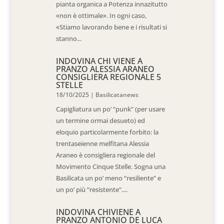
pianta organica a Potenza innazitutto
«non è ottimale». In ogni caso,
«Stiamo lavorando bene e i risultati si
stanno...
INDOVINA CHI VIENE A
PRANZO ALESSIA ARANEO
CONSIGLIERA REGIONALE 5
STELLE
18/10/2025
|
Basilicatanews
Capigliatura un po’ “punk” (per usare
un termine ormai desueto) ed
eloquio particolarmente forbito: la
trentaseienne melfitana Alessia
Araneo è consigliera regionale del
Movimento Cinque Stelle. Sogna una
Basilicata un po’ meno “resiliente” e
un po’ più “resistente”....
INDOVINA CHIVIENE A
PRANZO ANTONIO DE LUCA