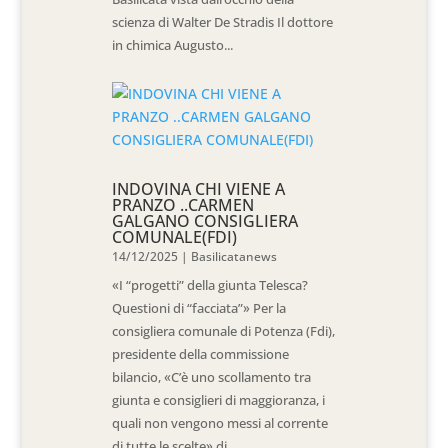
scienza di Walter De Stradis Il dottore
in chimica Augusto...
INDOVINA CHI VIENE A
PRANZO ..CARMEN
GALGANO CONSIGLIERA
COMUNALE(FDI)
14/12/2025
|
Basilicatanews
«I “progetti” della giunta Telesca?
Questioni di “facciata”» Per la
consigliera comunale di Potenza (Fdi),
presidente della commissione
bilancio, «C’è uno scollamento tra
giunta e consiglieri di maggioranza, i
quali non vengono messi al corrente
di tutte le scelte» di...