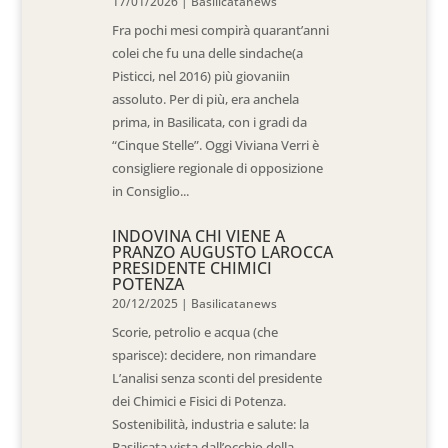
17/01/2026
|
Basilicatanews
Fra pochi mesi compirà quarant’anni
colei che fu una delle sindache(a
Pisticci, nel 2016) più giovaniin
assoluto. Per di più, era anchela
prima, in Basilicata, con i gradi da
“Cinque Stelle”. Oggi Viviana Verri è
consigliere regionale di opposizione
in Consiglio...
INDOVINA CHI VIENE A
PRANZO AUGUSTO LAROCCA
PRESIDENTE CHIMICI
POTENZA
20/12/2025
|
Basilicatanews
Scorie, petrolio e acqua (che
sparisce): decidere, non rimandare
L’analisi senza sconti del presidente
dei Chimici e Fisici di Potenza.
Sostenibilità, industria e salute: la
Basilicata vista dall’occhio della