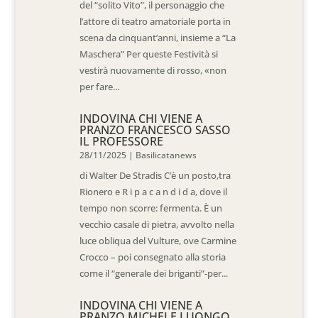
del “solito Vito”, il personaggio che
l’attore di teatro amatoriale porta in
scena da cinquant’anni, insieme a “La
Maschera” Per queste Festività si
vestirà nuovamente di rosso, «non
per fare...
INDOVINA CHI VIENE A
PRANZO FRANCESCO SASSO
IL PROFESSORE
28/11/2025
|
Basilicatanews
di Walter De Stradis C’è un posto,tra
Rionero e R i p a c a n d i d a, dove il
tempo non scorre: fermenta. È un
vecchio casale di pietra, avvolto nella
luce obliqua del Vulture, ove Carmine
Crocco – poi consegnato alla storia
come il “generale dei briganti”-per...
INDOVINA CHI VIENE A
PRANZO MICHELE LUONGO