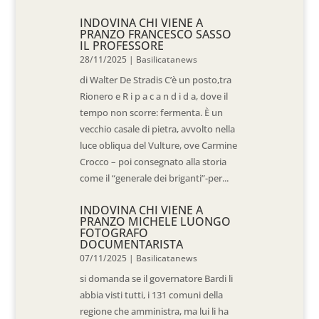
INDOVINA CHI VIENE A
PRANZO FRANCESCO SASSO
IL PROFESSORE
28/11/2025
|
Basilicatanews
di Walter De Stradis C’è un posto,tra
Rionero e R i p a c a n d i d a, dove il
tempo non scorre: fermenta. È un
vecchio casale di pietra, avvolto nella
luce obliqua del Vulture, ove Carmine
Crocco – poi consegnato alla storia
come il “generale dei briganti”-per...
INDOVINA CHI VIENE A
PRANZO MICHELE LUONGO
FOTOGRAFO
DOCUMENTARISTA
07/11/2025
|
Basilicatanews
si domanda se il governatore Bardi li
abbia visti tutti, i 131 comuni della
regione che amministra, ma lui li ha