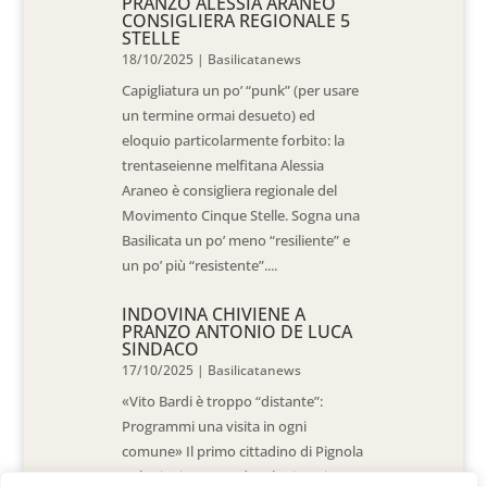
PRANZO ALESSIA ARANEO
CONSIGLIERA REGIONALE 5
STELLE
18/10/2025
|
Basilicatanews
Capigliatura un po’ “punk” (per usare
un termine ormai desueto) ed
eloquio particolarmente forbito: la
trentaseienne melfitana Alessia
Araneo è consigliera regionale del
Movimento Cinque Stelle. Sogna una
Basilicata un po’ meno “resiliente” e
un po’ più “resistente”....
INDOVINA CHIVIENE A
PRANZO ANTONIO DE LUCA
SINDACO
17/10/2025
|
Basilicatanews
«Vito Bardi è troppo “distante”:
Programmi una visita in ogni
comune» Il primo cittadino di Pignola
«L’ho invitato a vedere la situazione