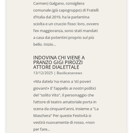
Carmen) Galgano, consigliera
comunale (già capogruppo) di Fratelli
d’Italia dal 2019, ha la parlantina
sciolta e un cruccio fisso: loro, ovvero
l’ex maggioranza, sono stati mandati
a casa dai potentini proprio sul più
bello. Inizio...
INDOVINA CHI VIENE A
PRANZO GIGI PIROZZI
ATTORE DIALETTALE
13/12/2025
|
Basilicatanews
«Ma datela ‘na mano a ‘sti poveri
giovani!» E’ l’appello ai nostri politici
del “solito Vito”, il personaggio che
l’attore di teatro amatoriale porta in
scena da cinquant’anni, insieme a “La
Maschera” Per queste Festività si
vestirà nuovamente di rosso, «non
per fare...