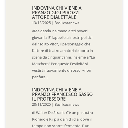
INDOVINA CHI VIENE A
PRANZO GIGI PIROZZI
ATTORE DIALETTALE
13/12/2025
|
Basilicatanews
«Ma datela ‘na mano a ‘sti poveri
giovani!» E’ l’appello ai nostri politici
del “solito Vito”, il personaggio che
l’attore di teatro amatoriale porta in
scena da cinquant’anni, insieme a “La
Maschera” Per queste Festività si
vestirà nuovamente di rosso, «non
per fare...
INDOVINA CHI VIENE A
PRANZO FRANCESCO SASSO
IL PROFESSORE
28/11/2025
|
Basilicatanews
di Walter De Stradis C’è un posto,tra
Rionero e R i p a c a n d i d a, dove il
tempo non scorre: fermenta. È un