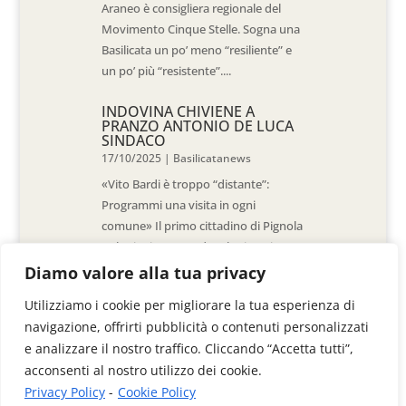
Araneo è consigliera regionale del
Movimento Cinque Stelle. Sogna una
Basilicata un po’ meno “resiliente” e
un po’ più “resistente”....
INDOVINA CHIVIENE A
PRANZO ANTONIO DE LUCA
SINDACO
17/10/2025
|
Basilicatanews
«Vito Bardi è troppo “distante”:
Programmi una visita in ogni
comune» Il primo cittadino di Pignola
«L’ho invitato a vedere la situazione
al Pantano, ma non è venuto. La
Diamo valore alla tua privacy
sensazione è che -come sindaci-
Utilizziamo i cookie per migliorare la tua esperienza di
siamo lasciati a noi stessi» di Walter
navigazione, offrirti pubblicità o contenuti personalizzati
De Stradis In...
e analizzare il nostro traffico. Cliccando “Accetta tutti”,
acconsenti al nostro utilizzo dei cookie.
Privacy Policy
-
Cookie Policy