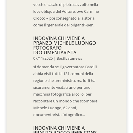
vecchio casale di pietra, avvolto nella
luce obliqua del Vulture, ove Carmine
Crocco – poi consegnato alla storia
come il “generale dei briganti”-per...
INDOVINA CHI VIENE A
PRANZO MICHELE LUONGO
FOTOGRAFO
DOCUMENTARISTA
07/11/2025
|
Basilicatanews
si domanda se il governatore Bardi li
abbia visti tutti, i 131 comuni della
regione che amministra, ma lui li ha
sicuramente visitati uno per uno,
macchina fotografica al collo, per
raccontare un mondo che scompare.
Michele Luongo, 62 anni,
documentarista fotografico...
INDOVINA CHI VIENE A
PRANZO ROCCO PEPE CONS