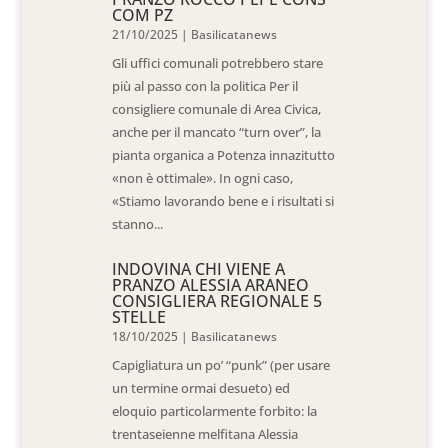
COM PZ
21/10/2025
|
Basilicatanews
Gli uffici comunali potrebbero stare
più al passo con la politica Per il
consigliere comunale di Area Civica,
anche per il mancato “turn over”, la
pianta organica a Potenza innazitutto
«non è ottimale». In ogni caso,
«Stiamo lavorando bene e i risultati si
stanno...
INDOVINA CHI VIENE A
PRANZO ALESSIA ARANEO
CONSIGLIERA REGIONALE 5
STELLE
18/10/2025
|
Basilicatanews
Capigliatura un po’ “punk” (per usare
un termine ormai desueto) ed
eloquio particolarmente forbito: la
trentaseienne melfitana Alessia