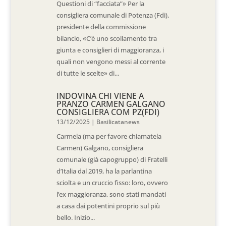
Questioni di “facciata”» Per la
consigliera comunale di Potenza (Fdi),
presidente della commissione
bilancio, «C’è uno scollamento tra
giunta e consiglieri di maggioranza, i
quali non vengono messi al corrente
di tutte le scelte» di...
INDOVINA CHI VIENE A
PRANZO CARMEN GALGANO
CONSIGLIERA COM PZ(FDI)
13/12/2025
|
Basilicatanews
Carmela (ma per favore chiamatela
Carmen) Galgano, consigliera
comunale (già capogruppo) di Fratelli
d’Italia dal 2019, ha la parlantina
sciolta e un cruccio fisso: loro, ovvero
l’ex maggioranza, sono stati mandati
a casa dai potentini proprio sul più
bello. Inizio...