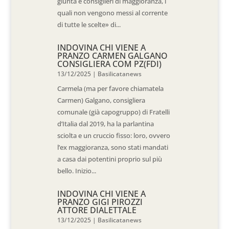
giunta e consiglieri di maggioranza, i
quali non vengono messi al corrente
di tutte le scelte» di...
INDOVINA CHI VIENE A
PRANZO CARMEN GALGANO
CONSIGLIERA COM PZ(FDI)
13/12/2025
|
Basilicatanews
Carmela (ma per favore chiamatela
Carmen) Galgano, consigliera
comunale (già capogruppo) di Fratelli
d’Italia dal 2019, ha la parlantina
sciolta e un cruccio fisso: loro, ovvero
l’ex maggioranza, sono stati mandati
a casa dai potentini proprio sul più
bello. Inizio...
INDOVINA CHI VIENE A
PRANZO GIGI PIROZZI
ATTORE DIALETTALE
13/12/2025
|
Basilicatanews