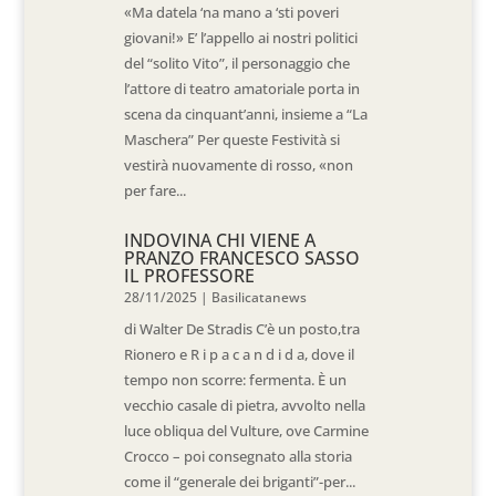
«Ma datela ‘na mano a ‘sti poveri
giovani!» E’ l’appello ai nostri politici
del “solito Vito”, il personaggio che
l’attore di teatro amatoriale porta in
scena da cinquant’anni, insieme a “La
Maschera” Per queste Festività si
vestirà nuovamente di rosso, «non
per fare...
INDOVINA CHI VIENE A
PRANZO FRANCESCO SASSO
IL PROFESSORE
28/11/2025
|
Basilicatanews
di Walter De Stradis C’è un posto,tra
Rionero e R i p a c a n d i d a, dove il
tempo non scorre: fermenta. È un
vecchio casale di pietra, avvolto nella
luce obliqua del Vulture, ove Carmine
Crocco – poi consegnato alla storia
come il “generale dei briganti”-per...