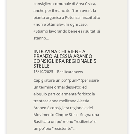
consigliere comunale di Area Civica,
anche per il mancato “turn over”, la
pianta organica a Potenza innazitutto
«non è ottimale». In ogni caso,
«Stiamo lavorando bene e i risultati si
stanno...
INDOVINA CHI VIENE A
PRANZO ALESSIA ARANEO
CONSIGLIERA REGIONALE 5
STELLE
18/10/2025
|
Basilicatanews
Capigliatura un po’ “punk” (per usare
un termine ormai desueto) ed
eloquio particolarmente forbito: la
trentaseienne melfitana Alessia
Araneo è consigliera regionale del
Movimento Cinque Stelle. Sogna una
Basilicata un po’ meno “resiliente” e
un po’ più “resistente”....