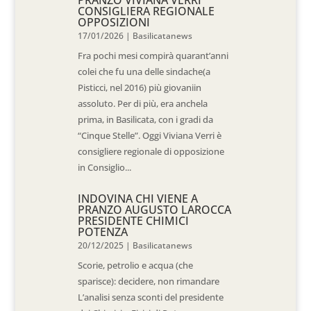
PRANZO VIVIANA VERRI
CONSIGLIERA REGIONALE
OPPOSIZIONI
17/01/2026
|
Basilicatanews
Fra pochi mesi compirà quarant’anni
colei che fu una delle sindache(a
Pisticci, nel 2016) più giovaniin
assoluto. Per di più, era anchela
prima, in Basilicata, con i gradi da
“Cinque Stelle”. Oggi Viviana Verri è
consigliere regionale di opposizione
in Consiglio...
INDOVINA CHI VIENE A
PRANZO AUGUSTO LAROCCA
PRESIDENTE CHIMICI
POTENZA
20/12/2025
|
Basilicatanews
Scorie, petrolio e acqua (che
sparisce): decidere, non rimandare
L’analisi senza sconti del presidente