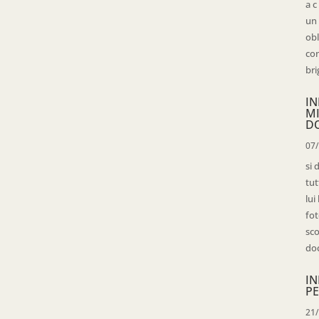
a c
un 
obl
con
bri
IN
M
D
07
si 
tut
lui
fot
sco
doc
IN
PE
21