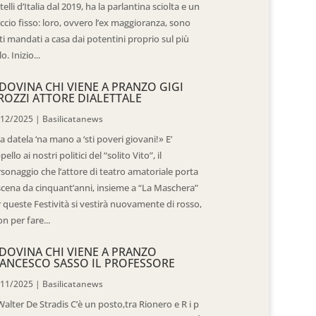
telli d’Italia dal 2019, ha la parlantina sciolta e un
ccio fisso: loro, ovvero l’ex maggioranza, sono
ti mandati a casa dai potentini proprio sul più
o. Inizio...
DOVINA CHI VIENE A PRANZO GIGI
ROZZI ATTORE DIALETTALE
/12/2025
|
Basilicatanews
 datela ‘na mano a ‘sti poveri giovani!» E’
ppello ai nostri politici del “solito Vito”, il
sonaggio che l’attore di teatro amatoriale porta
scena da cinquant’anni, insieme a “La Maschera”
 queste Festività si vestirà nuovamente di rosso,
n per fare...
DOVINA CHI VIENE A PRANZO
ANCESCO SASSO IL PROFESSORE
/11/2025
|
Basilicatanews
Walter De Stradis C’è un posto,tra Rionero e R i p