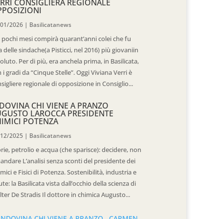
RRI CONSIGLIERA REGIONALE
POSIZIONI
/01/2026
|
Basilicatanews
 pochi mesi compirà quarant’anni colei che fu
 delle sindache(a Pisticci, nel 2016) più giovaniin
oluto. Per di più, era anchela prima, in Basilicata,
 i gradi da “Cinque Stelle”. Oggi Viviana Verri è
sigliere regionale di opposizione in Consiglio...
DOVINA CHI VIENE A PRANZO
UGUSTO LAROCCA PRESIDENTE
IMICI POTENZA
/12/2025
|
Basilicatanews
rie, petrolio e acqua (che sparisce): decidere, non
andare L’analisi senza sconti del presidente dei
mici e Fisici di Potenza. Sostenibilità, industria e
ute: la Basilicata vista dall’occhio della scienza di
ter De Stradis Il dottore in chimica Augusto...