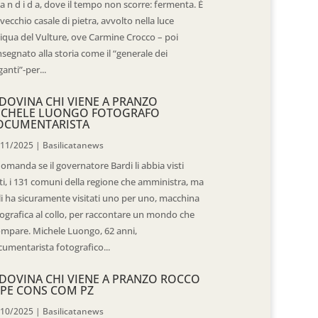
 a n d i d a, dove il tempo non scorre: fermenta. È
vecchio casale di pietra, avvolto nella luce
iqua del Vulture, ove Carmine Crocco – poi
segnato alla storia come il “generale dei
ganti”-per...
DOVINA CHI VIENE A PRANZO
ICHELE LUONGO FOTOGRAFO
OCUMENTARISTA
/11/2025
|
Basilicatanews
domanda se il governatore Bardi li abbia visti
ti, i 131 comuni della regione che amministra, ma
 li ha sicuramente visitati uno per uno, macchina
ografica al collo, per raccontare un mondo che
mpare. Michele Luongo, 62 anni,
umentarista fotografico...
DOVINA CHI VIENE A PRANZO ROCCO
PE CONS COM PZ
/10/2025
|
Basilicatanews