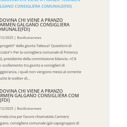
DOVINA CHI VIENE A PRANZO
CARMEN GALGANO CONSIGLIERA
OMUNALE(FDI)
/12/2025
|
Basilicatanews
“progetti” della giunta Telesca? Questioni di
cciata”» Per la consigliera comunale di Potenza
i), presidente della commissione bilancio, «C’è
 scollamento tra giunta e consiglieri di
gioranza, i quali non vengono messi al corrente
tutte le scelte» di...
DOVINA CHI VIENE A PRANZO
ARMEN GALGANO CONSIGLIERA COM
(FDI)
/12/2025
|
Basilicatanews
rmela (ma per favore chiamatela Carmen)
gano, consigliera comunale (già capogruppo) di