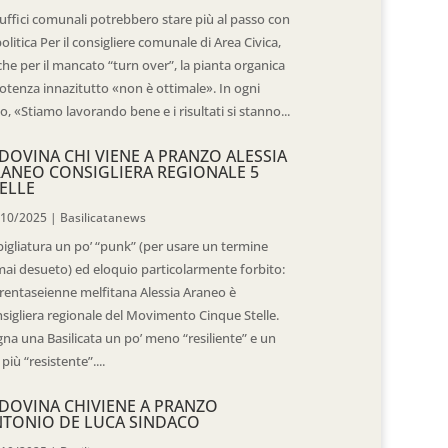
 uffici comunali potrebbero stare più al passo con
politica Per il consigliere comunale di Area Civica,
he per il mancato “turn over”, la pianta organica
otenza innazitutto «non è ottimale». In ogni
o, «Stiamo lavorando bene e i risultati si stanno...
DOVINA CHI VIENE A PRANZO ALESSIA
ANEO CONSIGLIERA REGIONALE 5
ELLE
/10/2025
|
Basilicatanews
igliatura un po’ “punk” (per usare un termine
ai desueto) ed eloquio particolarmente forbito:
trentaseienne melfitana Alessia Araneo è
sigliera regionale del Movimento Cinque Stelle.
na una Basilicata un po’ meno “resiliente” e un
 più “resistente”....
DOVINA CHIVIENE A PRANZO
TONIO DE LUCA SINDACO