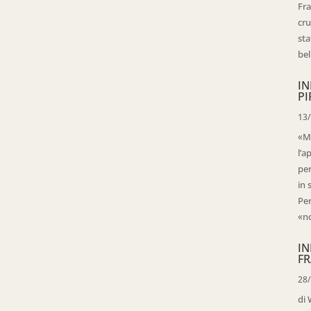
Fra
cru
sta
bell
IN
PI
13
«Ma
l’a
per
in 
Per
«no
IN
FR
28
di 