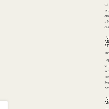
Gli
la 
anc
a P
cas
IN
AR
ST
18
Cap
orm
la 
con
Sog
po’
IN
AN