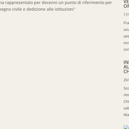
VE
o ha rappresentato per decenni un punto di riferimento per
OP
egno civile e dedizione alle istituzioni”
17
Fra
una
ass
con
con
IN
A
CH
20
Sco
rim
Chi
sal
Wal