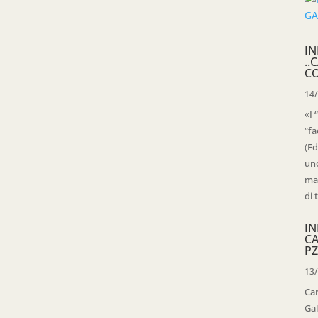
IN
..
C
14
«I 
“fa
(Fd
uno
mag
di 
IN
C
PZ
13
Ca
Gal