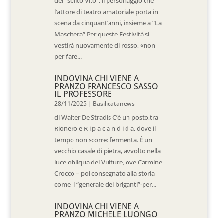
del “solito Vito”, il personaggio che
l’attore di teatro amatoriale porta in
scena da cinquant’anni, insieme a “La
Maschera” Per queste Festività si
vestirà nuovamente di rosso, «non
per fare...
INDOVINA CHI VIENE A
PRANZO FRANCESCO SASSO
IL PROFESSORE
28/11/2025
|
Basilicatanews
di Walter De Stradis C’è un posto,tra
Rionero e R i p a c a n d i d a, dove il
tempo non scorre: fermenta. È un
vecchio casale di pietra, avvolto nella
luce obliqua del Vulture, ove Carmine
Crocco – poi consegnato alla storia
come il “generale dei briganti”-per...
INDOVINA CHI VIENE A
PRANZO MICHELE LUONGO