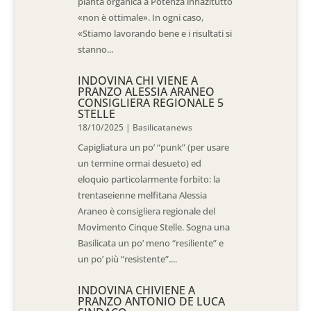
pianta organica a Potenza innazitutto
«non è ottimale». In ogni caso,
«Stiamo lavorando bene e i risultati si
stanno...
INDOVINA CHI VIENE A
PRANZO ALESSIA ARANEO
CONSIGLIERA REGIONALE 5
STELLE
18/10/2025
|
Basilicatanews
Capigliatura un po’ “punk” (per usare
un termine ormai desueto) ed
eloquio particolarmente forbito: la
trentaseienne melfitana Alessia
Araneo è consigliera regionale del
Movimento Cinque Stelle. Sogna una
Basilicata un po’ meno “resiliente” e
un po’ più “resistente”....
INDOVINA CHIVIENE A
PRANZO ANTONIO DE LUCA