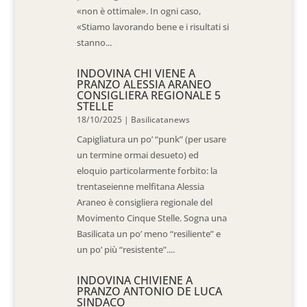
«non è ottimale». In ogni caso,
«Stiamo lavorando bene e i risultati si
stanno...
INDOVINA CHI VIENE A
PRANZO ALESSIA ARANEO
CONSIGLIERA REGIONALE 5
STELLE
18/10/2025
|
Basilicatanews
Capigliatura un po’ “punk” (per usare
un termine ormai desueto) ed
eloquio particolarmente forbito: la
trentaseienne melfitana Alessia
Araneo è consigliera regionale del
Movimento Cinque Stelle. Sogna una
Basilicata un po’ meno “resiliente” e
un po’ più “resistente”....
INDOVINA CHIVIENE A
PRANZO ANTONIO DE LUCA
SINDACO