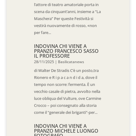
l’attore di teatro amatoriale porta in
scena da cinquant’anni, insieme a “La
Maschera” Per queste Festività si
vestirà nuovamente di rosso, «non
per fare...
INDOVINA CHI VIENE A
PRANZO FRANCESCO SASSO
IL PROFESSORE
28/11/2025
|
Basilicatanews
di Walter De Stradis C’è un posto,tra
Rionero e R i p a c a n d i d a, dove il
tempo non scorre: fermenta. È un
vecchio casale di pietra, avvolto nella
luce obliqua del Vulture, ove Carmine
Crocco – poi consegnato alla storia
come il “generale dei briganti”-per...
INDOVINA CHI VIENE A
PRANZO MICHELE LUONGO
FOTOGRAFO