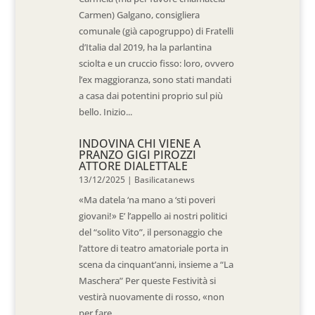
Carmen) Galgano, consigliera
comunale (già capogruppo) di Fratelli
d’Italia dal 2019, ha la parlantina
sciolta e un cruccio fisso: loro, ovvero
l’ex maggioranza, sono stati mandati
a casa dai potentini proprio sul più
bello. Inizio...
INDOVINA CHI VIENE A
PRANZO GIGI PIROZZI
ATTORE DIALETTALE
13/12/2025
|
Basilicatanews
«Ma datela ‘na mano a ‘sti poveri
giovani!» E’ l’appello ai nostri politici
del “solito Vito”, il personaggio che
l’attore di teatro amatoriale porta in
scena da cinquant’anni, insieme a “La
Maschera” Per queste Festività si
vestirà nuovamente di rosso, «non
per fare...