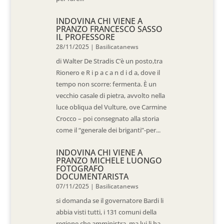
INDOVINA CHI VIENE A
PRANZO FRANCESCO SASSO
IL PROFESSORE
28/11/2025
|
Basilicatanews
di Walter De Stradis C’è un posto,tra
Rionero e R i p a c a n d i d a, dove il
tempo non scorre: fermenta. È un
vecchio casale di pietra, avvolto nella
luce obliqua del Vulture, ove Carmine
Crocco – poi consegnato alla storia
come il “generale dei briganti”-per...
INDOVINA CHI VIENE A
PRANZO MICHELE LUONGO
FOTOGRAFO
DOCUMENTARISTA
07/11/2025
|
Basilicatanews
si domanda se il governatore Bardi li
abbia visti tutti, i 131 comuni della
regione che amministra, ma lui li ha