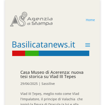
Home
Casa Museo di Acerenza: nuova
tesi storica su Vlad III Tepes
29/06/2025
|
Sassilive
Vlad III Țepeș, meglio noto come Vlad
l’Impalatore, il principe di Valachia che
ispirò la figura di Dracula (a lui e alla