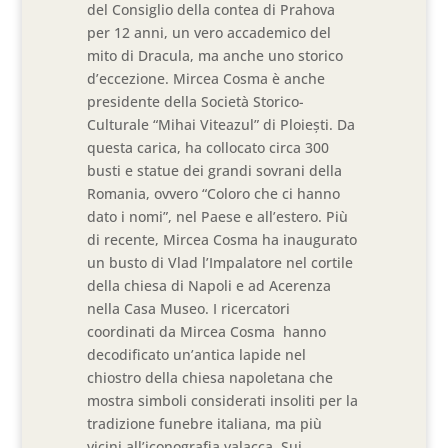
del Consiglio della contea di Prahova
per 12 anni, un vero accademico del
mito di Dracula, ma anche uno storico
d’eccezione. Mircea Cosma è anche
presidente della Società Storico-
Culturale “Mihai Viteazul” di Ploiești. Da
questa carica, ha collocato circa 300
busti e statue dei grandi sovrani della
Romania, ovvero “Coloro che ci hanno
dato i nomi”, nel Paese e all’estero. Più
di recente, Mircea Cosma ha inaugurato
un busto di Vlad l’Impalatore nel cortile
della chiesa di Napoli e ad Acerenza
nella Casa Museo. I ricercatori
coordinati da Mircea Cosma hanno
decodificato un’antica lapide nel
chiostro della chiesa napoletana che
mostra simboli considerati insoliti per la
tradizione funebre italiana, ma più
vicini all’iconografia valacca. Sui