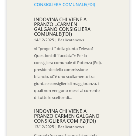
INDOVINA CHI VIENE A
PRANZO ..CARMEN
GALGANO CONSIGLIERA
COMUNALE(FDI)
14/12/2025
|
Basilicatanews
«I “progetti” della giunta Telesca?
Questioni di “facciata”» Per la
consigliera comunale di Potenza (Fdi),
presidente della commissione
bilancio, «C’è uno scollamento tra
giunta e consiglieri di maggioranza, i
quali non vengono messi al corrente
di tutte le scelte» di...
INDOVINA CHI VIENE A
PRANZO CARMEN GALGANO
CONSIGLIERA COM PZ(FDI)
13/12/2025
|
Basilicatanews
Carmela (ma per favore chiamatela