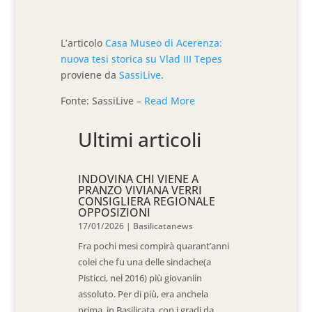
L’articolo
Casa Museo di Acerenza:
nuova tesi storica su Vlad III Tepes
proviene da
SassiLive
.
Fonte: SassiLive –
Read More
Ultimi articoli
INDOVINA CHI VIENE A
PRANZO VIVIANA VERRI
CONSIGLIERA REGIONALE
OPPOSIZIONI
17/01/2026
|
Basilicatanews
Fra pochi mesi compirà quarant’anni
colei che fu una delle sindache(a
Pisticci, nel 2016) più giovaniin
assoluto. Per di più, era anchela
prima, in Basilicata, con i gradi da