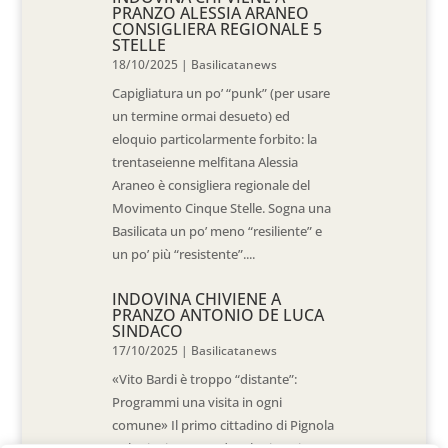
PRANZO ALESSIA ARANEO
CONSIGLIERA REGIONALE 5
STELLE
18/10/2025
|
Basilicatanews
Capigliatura un po’ “punk” (per usare
un termine ormai desueto) ed
eloquio particolarmente forbito: la
trentaseienne melfitana Alessia
Araneo è consigliera regionale del
Movimento Cinque Stelle. Sogna una
Basilicata un po’ meno “resiliente” e
un po’ più “resistente”....
INDOVINA CHIVIENE A
PRANZO ANTONIO DE LUCA
SINDACO
17/10/2025
|
Basilicatanews
«Vito Bardi è troppo “distante”:
Programmi una visita in ogni
comune» Il primo cittadino di Pignola
«L’ho invitato a vedere la situazione