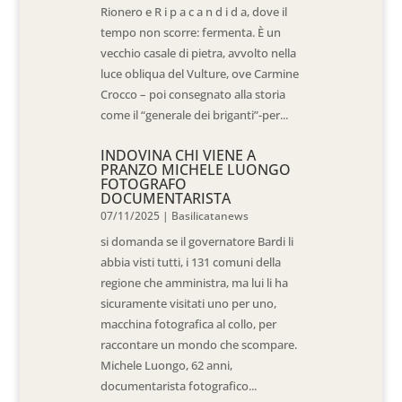
Rionero e R i p a c a n d i d a, dove il
tempo non scorre: fermenta. È un
vecchio casale di pietra, avvolto nella
luce obliqua del Vulture, ove Carmine
Crocco – poi consegnato alla storia
come il “generale dei briganti”-per...
INDOVINA CHI VIENE A
PRANZO MICHELE LUONGO
FOTOGRAFO
DOCUMENTARISTA
07/11/2025
|
Basilicatanews
si domanda se il governatore Bardi li
abbia visti tutti, i 131 comuni della
regione che amministra, ma lui li ha
sicuramente visitati uno per uno,
macchina fotografica al collo, per
raccontare un mondo che scompare.
Michele Luongo, 62 anni,
documentarista fotografico...