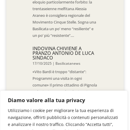
eloquio particolarmente forbito: la
trentaseienne melfitana Alessia
Araneo è consigliera regionale del
Movimento Cinque Stelle. Sogna una
Basilicata un po’ meno “resiliente” e
un po’ più “resistente”....
INDOVINA CHIVIENE A
PRANZO ANTONIO DE LUCA
SINDACO
17/10/2025
|
Basilicatanews
«Vito Bardi è troppo “distante”:
Programmi una visita in ogni
comune» Il primo cittadino di Pignola
«L’ho invitato a vedere la situazione
al Pantano, ma non è venuto. La
Diamo valore alla tua privacy
sensazione è che -come sindaci-
Utilizziamo i cookie per migliorare la tua esperienza di
siamo lasciati a noi stessi» di Walter
navigazione, offrirti pubblicità o contenuti personalizzati
De Stradis In...
e analizzare il nostro traffico. Cliccando “Accetta tutti”,