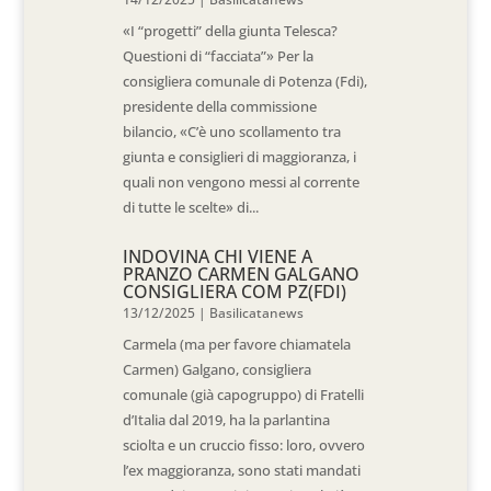
«I “progetti” della giunta Telesca?
Questioni di “facciata”» Per la
consigliera comunale di Potenza (Fdi),
presidente della commissione
bilancio, «C’è uno scollamento tra
giunta e consiglieri di maggioranza, i
quali non vengono messi al corrente
di tutte le scelte» di...
INDOVINA CHI VIENE A
PRANZO CARMEN GALGANO
CONSIGLIERA COM PZ(FDI)
13/12/2025
|
Basilicatanews
Carmela (ma per favore chiamatela
Carmen) Galgano, consigliera
comunale (già capogruppo) di Fratelli
d’Italia dal 2019, ha la parlantina
sciolta e un cruccio fisso: loro, ovvero
l’ex maggioranza, sono stati mandati