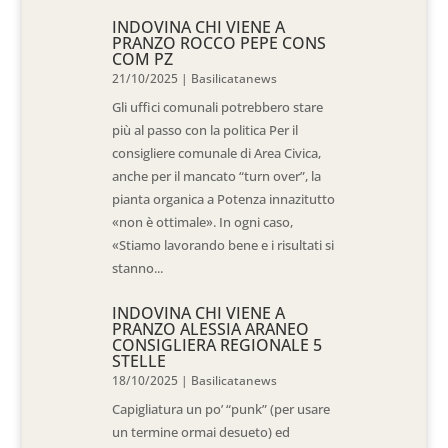
INDOVINA CHI VIENE A
PRANZO ROCCO PEPE CONS
COM PZ
21/10/2025
|
Basilicatanews
Gli uffici comunali potrebbero stare
più al passo con la politica Per il
consigliere comunale di Area Civica,
anche per il mancato “turn over”, la
pianta organica a Potenza innazitutto
«non è ottimale». In ogni caso,
«Stiamo lavorando bene e i risultati si
stanno...
INDOVINA CHI VIENE A
PRANZO ALESSIA ARANEO
CONSIGLIERA REGIONALE 5
STELLE
18/10/2025
|
Basilicatanews
Capigliatura un po’ “punk” (per usare
un termine ormai desueto) ed