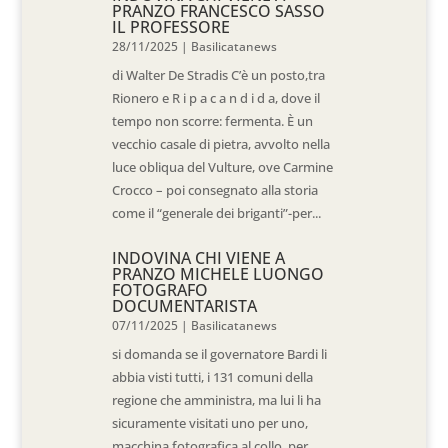
PRANZO FRANCESCO SASSO
IL PROFESSORE
28/11/2025
|
Basilicatanews
di Walter De Stradis C’è un posto,tra
Rionero e R i p a c a n d i d a, dove il
tempo non scorre: fermenta. È un
vecchio casale di pietra, avvolto nella
luce obliqua del Vulture, ove Carmine
Crocco – poi consegnato alla storia
come il “generale dei briganti”-per...
INDOVINA CHI VIENE A
PRANZO MICHELE LUONGO
FOTOGRAFO
DOCUMENTARISTA
07/11/2025
|
Basilicatanews
si domanda se il governatore Bardi li
abbia visti tutti, i 131 comuni della
regione che amministra, ma lui li ha
sicuramente visitati uno per uno,
macchina fotografica al collo, per