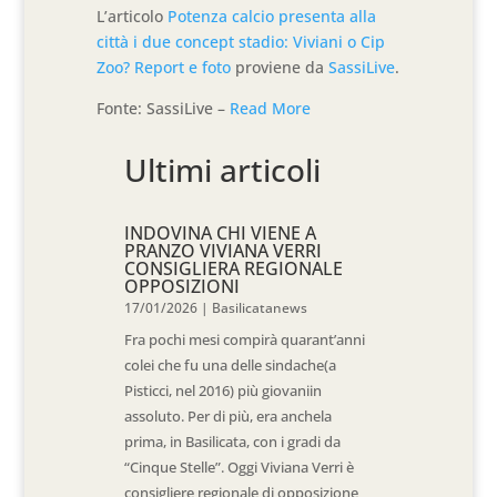
L’articolo
Potenza calcio presenta alla
città i due concept stadio: Viviani o Cip
Zoo? Report e foto
proviene da
SassiLive
.
Fonte: SassiLive –
Read More
Ultimi articoli
INDOVINA CHI VIENE A
PRANZO VIVIANA VERRI
CONSIGLIERA REGIONALE
OPPOSIZIONI
17/01/2026
|
Basilicatanews
Fra pochi mesi compirà quarant’anni
colei che fu una delle sindache(a
Pisticci, nel 2016) più giovaniin
assoluto. Per di più, era anchela
prima, in Basilicata, con i gradi da
“Cinque Stelle”. Oggi Viviana Verri è
consigliere regionale di opposizione