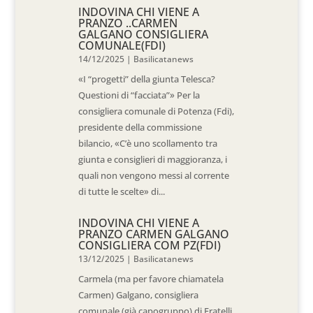
INDOVINA CHI VIENE A
PRANZO ..CARMEN
GALGANO CONSIGLIERA
COMUNALE(FDI)
14/12/2025
|
Basilicatanews
«I “progetti” della giunta Telesca?
Questioni di “facciata”» Per la
consigliera comunale di Potenza (Fdi),
presidente della commissione
bilancio, «C’è uno scollamento tra
giunta e consiglieri di maggioranza, i
quali non vengono messi al corrente
di tutte le scelte» di...
INDOVINA CHI VIENE A
PRANZO CARMEN GALGANO
CONSIGLIERA COM PZ(FDI)
13/12/2025
|
Basilicatanews
Carmela (ma per favore chiamatela
Carmen) Galgano, consigliera
comunale (già capogruppo) di Fratelli