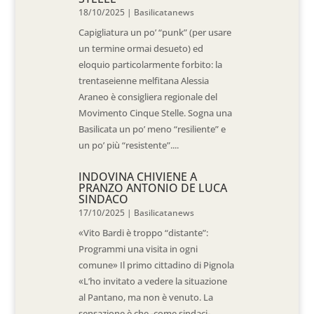
18/10/2025
|
Basilicatanews
Capigliatura un po’ “punk” (per usare
un termine ormai desueto) ed
eloquio particolarmente forbito: la
trentaseienne melfitana Alessia
Araneo è consigliera regionale del
Movimento Cinque Stelle. Sogna una
Basilicata un po’ meno “resiliente” e
un po’ più “resistente”....
INDOVINA CHIVIENE A
PRANZO ANTONIO DE LUCA
SINDACO
17/10/2025
|
Basilicatanews
«Vito Bardi è troppo “distante”:
Programmi una visita in ogni
comune» Il primo cittadino di Pignola
«L’ho invitato a vedere la situazione
al Pantano, ma non è venuto. La
sensazione è che -come sindaci-