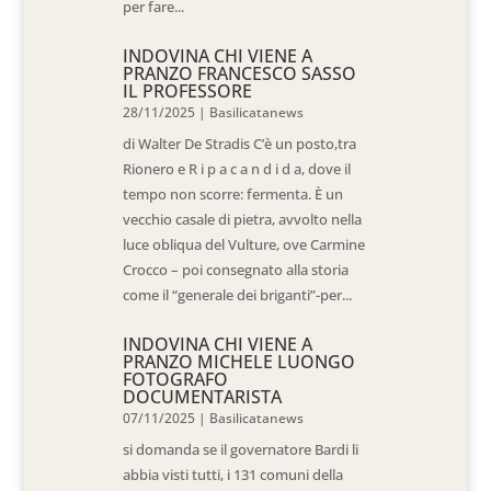
per fare...
INDOVINA CHI VIENE A
PRANZO FRANCESCO SASSO
IL PROFESSORE
28/11/2025
|
Basilicatanews
di Walter De Stradis C’è un posto,tra
Rionero e R i p a c a n d i d a, dove il
tempo non scorre: fermenta. È un
vecchio casale di pietra, avvolto nella
luce obliqua del Vulture, ove Carmine
Crocco – poi consegnato alla storia
come il “generale dei briganti”-per...
INDOVINA CHI VIENE A
PRANZO MICHELE LUONGO
FOTOGRAFO
DOCUMENTARISTA
07/11/2025
|
Basilicatanews
si domanda se il governatore Bardi li
abbia visti tutti, i 131 comuni della