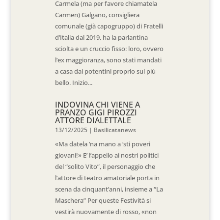
Carmela (ma per favore chiamatela
Carmen) Galgano, consigliera
comunale (già capogruppo) di Fratelli
d’Italia dal 2019, ha la parlantina
sciolta e un cruccio fisso: loro, ovvero
l’ex maggioranza, sono stati mandati
a casa dai potentini proprio sul più
bello. Inizio...
INDOVINA CHI VIENE A
PRANZO GIGI PIROZZI
ATTORE DIALETTALE
13/12/2025
|
Basilicatanews
«Ma datela ‘na mano a ‘sti poveri
giovani!» E’ l’appello ai nostri politici
del “solito Vito”, il personaggio che
l’attore di teatro amatoriale porta in
scena da cinquant’anni, insieme a “La
Maschera” Per queste Festività si
vestirà nuovamente di rosso, «non