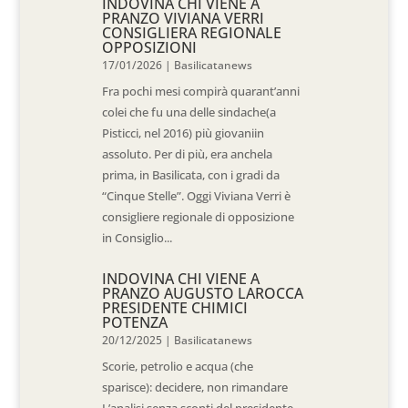
INDOVINA CHI VIENE A
PRANZO VIVIANA VERRI
CONSIGLIERA REGIONALE
OPPOSIZIONI
17/01/2026
|
Basilicatanews
Fra pochi mesi compirà quarant’anni
colei che fu una delle sindache(a
Pisticci, nel 2016) più giovaniin
assoluto. Per di più, era anchela
prima, in Basilicata, con i gradi da
“Cinque Stelle”. Oggi Viviana Verri è
consigliere regionale di opposizione
in Consiglio...
INDOVINA CHI VIENE A
PRANZO AUGUSTO LAROCCA
PRESIDENTE CHIMICI
POTENZA
20/12/2025
|
Basilicatanews
Scorie, petrolio e acqua (che
sparisce): decidere, non rimandare
L’analisi senza sconti del presidente