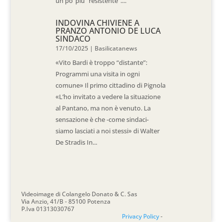
un po’ più “resistente”....
INDOVINA CHIVIENE A
PRANZO ANTONIO DE LUCA
SINDACO
17/10/2025
|
Basilicatanews
«Vito Bardi è troppo “distante”:
Programmi una visita in ogni
comune» Il primo cittadino di Pignola
«L’ho invitato a vedere la situazione
al Pantano, ma non è venuto. La
sensazione è che -come sindaci-
siamo lasciati a noi stessi» di Walter
De Stradis In...
Videoimage di Colangelo Donato & C. Sas
Via Anzio, 41/B - 85100 Potenza
P.Iva 01313030767
Privacy Policy
-