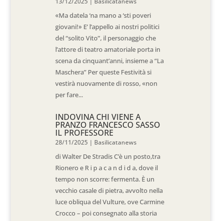
13/12/2025
|
Basilicatanews
«Ma datela ‘na mano a ‘sti poveri
giovani!» E’ l’appello ai nostri politici
del “solito Vito”, il personaggio che
l’attore di teatro amatoriale porta in
scena da cinquant’anni, insieme a “La
Maschera” Per queste Festività si
vestirà nuovamente di rosso, «non
per fare...
INDOVINA CHI VIENE A
PRANZO FRANCESCO SASSO
IL PROFESSORE
28/11/2025
|
Basilicatanews
di Walter De Stradis C’è un posto,tra
Rionero e R i p a c a n d i d a, dove il
tempo non scorre: fermenta. È un
vecchio casale di pietra, avvolto nella
luce obliqua del Vulture, ove Carmine
Crocco – poi consegnato alla storia