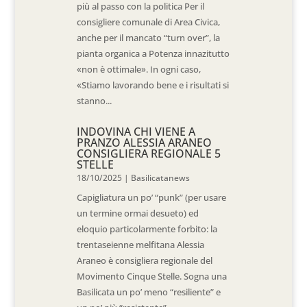
più al passo con la politica Per il
consigliere comunale di Area Civica,
anche per il mancato “turn over”, la
pianta organica a Potenza innazitutto
«non è ottimale». In ogni caso,
«Stiamo lavorando bene e i risultati si
stanno...
INDOVINA CHI VIENE A
PRANZO ALESSIA ARANEO
CONSIGLIERA REGIONALE 5
STELLE
18/10/2025
|
Basilicatanews
Capigliatura un po’ “punk” (per usare
un termine ormai desueto) ed
eloquio particolarmente forbito: la
trentaseienne melfitana Alessia
Araneo è consigliera regionale del
Movimento Cinque Stelle. Sogna una
Basilicata un po’ meno “resiliente” e