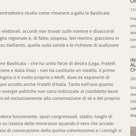
OP
17
entrodestra studia come rimanere a galla la Basilicata
Fra
una
i elettorali, accordi non trovati sulle nomine e disaccordi
ass
iglio regionale è, di fatto, sospesa. Nel mentre, giacciono in
con
 su Stellantis, quella sulla sanità e le richieste di audizione
con
IN
 Basilicata – che ha unito forze di destra (Lega, Fratelli
A
CH
Azione e Italia Viva) – non ha costituito un inedito. Il primo
gica si è svolto proprio a Melfi, dove ex esponenti di
20
oi accolto anche Fratelli d’Italia. Tanto nell’uno quanto
Sco
 le energie politiche non sono indirizzate al cosiddetto bene
rim
lo ed esclusivamente alla conservazione di sé e del proprio
Chi
sal
Wal
ioteca funzionante, spazi congressuali, stadio, luoghi di
o su istanza delle minoranze (quando è vero che accade:
iesta di convocazione della quinta commissione) e i consigli si