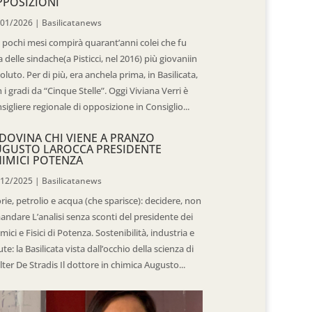
POSIZIONI
/01/2026
|
Basilicatanews
 pochi mesi compirà quarant’anni colei che fu
 delle sindache(a Pisticci, nel 2016) più giovaniin
oluto. Per di più, era anchela prima, in Basilicata,
 i gradi da “Cinque Stelle”. Oggi Viviana Verri è
sigliere regionale di opposizione in Consiglio...
DOVINA CHI VIENE A PRANZO
UGUSTO LAROCCA PRESIDENTE
IMICI POTENZA
/12/2025
|
Basilicatanews
rie, petrolio e acqua (che sparisce): decidere, non
andare L’analisi senza sconti del presidente dei
mici e Fisici di Potenza. Sostenibilità, industria e
ute: la Basilicata vista dall’occhio della scienza di
ter De Stradis Il dottore in chimica Augusto...