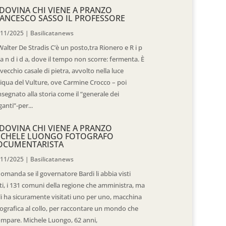
DOVINA CHI VIENE A PRANZO
ANCESCO SASSO IL PROFESSORE
/11/2025
|
Basilicatanews
Walter De Stradis C’è un posto,tra Rionero e R i p
 a n d i d a, dove il tempo non scorre: fermenta. È
vecchio casale di pietra, avvolto nella luce
iqua del Vulture, ove Carmine Crocco – poi
segnato alla storia come il “generale dei
ganti”-per...
DOVINA CHI VIENE A PRANZO
ICHELE LUONGO FOTOGRAFO
OCUMENTARISTA
/11/2025
|
Basilicatanews
domanda se il governatore Bardi li abbia visti
ti, i 131 comuni della regione che amministra, ma
 li ha sicuramente visitati uno per uno, macchina
ografica al collo, per raccontare un mondo che
mpare. Michele Luongo, 62 anni,