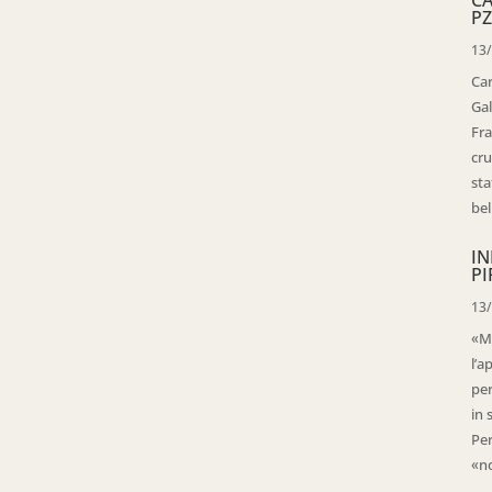
PZ
13
Ca
Gal
Fra
cru
sta
bell
IN
PI
13
«Ma
l’a
per
in 
Per
«no