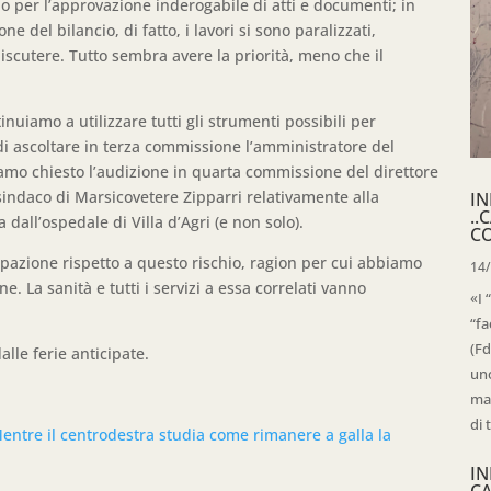
 per l’approvazione inderogabile di atti e documenti; in
e del bilancio, di fatto, i lavori si sono paralizzati,
iscutere. Tutto sembra avere la priorità, meno che il
nuiamo a utilizzare tutti gli strumenti possibili per
a di ascoltare in terza commissione l’amministratore del
iamo chiesto l’audizione in quarta commissione del direttore
sindaco di Marsicovetere Zipparri relativamente alla
IN
..
 dall’ospedale di Villa d’Agri (e non solo).
C
pazione rispetto a questo rischio, ragion per cui abbiamo
14
. La sanità e tutti i servizi a essa correlati vanno
«I 
“fa
(Fd
lle ferie anticipate.
uno
mag
di 
entre il centrodestra studia come rimanere a galla la
IN
C