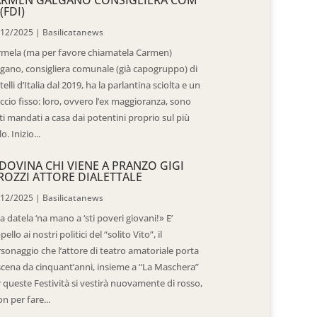
(FDI)
/12/2025
|
Basilicatanews
rmela (ma per favore chiamatela Carmen)
gano, consigliera comunale (già capogruppo) di
telli d’Italia dal 2019, ha la parlantina sciolta e un
ccio fisso: loro, ovvero l’ex maggioranza, sono
ti mandati a casa dai potentini proprio sul più
o. Inizio...
DOVINA CHI VIENE A PRANZO GIGI
ROZZI ATTORE DIALETTALE
/12/2025
|
Basilicatanews
 datela ‘na mano a ‘sti poveri giovani!» E’
ppello ai nostri politici del “solito Vito”, il
sonaggio che l’attore di teatro amatoriale porta
scena da cinquant’anni, insieme a “La Maschera”
 queste Festività si vestirà nuovamente di rosso,
n per fare...