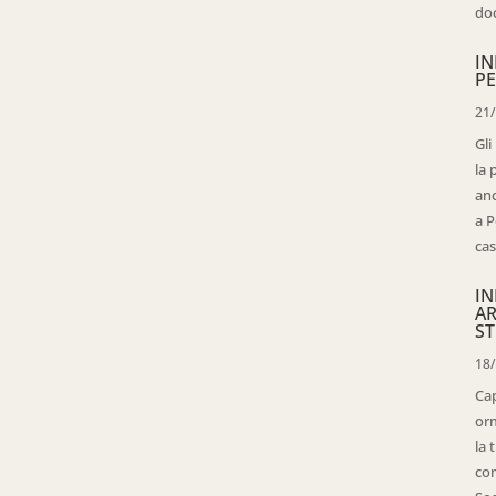
doc
IN
PE
21
Gli
la 
anc
a P
cas
IN
AR
ST
18
Cap
orm
la 
con