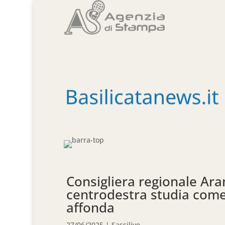
Consigliera regionale Ara
centrodestra studia come 
affonda
27/06/2025
|
Sassilive