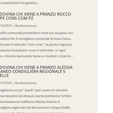
umentarista fotografico...
DOVINA CHI VIENE A PRANZO ROCCO
PE CONS COM PZ
/10/2025
|
Basilicatanews
 uffici comunali potrebbero stare più al passo con
politica Per il consigliere comunale di Area Civica,
he per il mancato “turn over”, la pianta organica
otenza innazitutto «non è ottimale». In ogni
o, «Stiamo lavorando bene e i risultati si stanno...
DOVINA CHI VIENE A PRANZO ALESSIA
ANEO CONSIGLIERA REGIONALE 5
ELLE
/10/2025
|
Basilicatanews
igliatura un po’ “punk” (per usare un termine
ai desueto) ed eloquio particolarmente forbito:
trentaseienne melfitana Alessia Araneo è
sigliera regionale del Movimento Cinque Stelle.