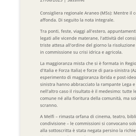
Consigliera regionale Araneo (M5s): Mentre il c
affonda. Di seguito la nota integrale.
Tra ponti, feste, viaggi all’estero, appuntament
legati alle vicende materane, l’attività del cons
triste attesa all’ordine del giorno la risoluzione
in commissione su crisi idrica e agricola.
La maggioranza mista che si è formata in Regione
d’Italia e Forza Italia) e forze di para-sinistra (
esperimento di maggioranza ibrida e post-ideolo
sinistra hanno abbracciato la rampante Lega e p
nell’altro caso il risultato è il medesimo: tutte
comune né alla fioritura della comunità, ma so
scranno.
A Melfi – rimasta orfana di cinema, teatro, bibl
condivisione – le commissioni si convocano sol
alla sottoscritta è stata negata persino la rich