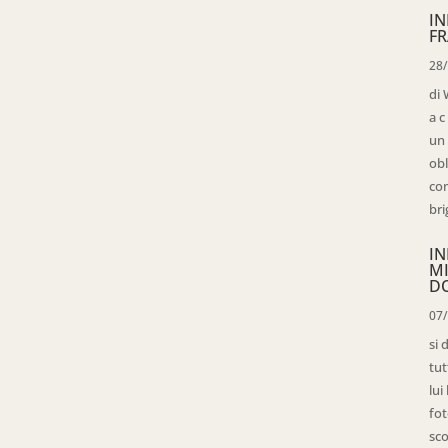
IN
FR
28
di 
a c
un 
obl
con
bri
IN
M
D
07
si 
tut
lui
fot
sco