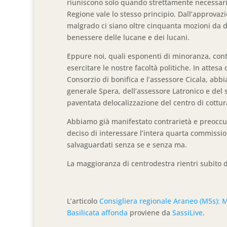
riuniscono solo quando strettamente necessario
Regione vale lo stesso principio. Dall’approvazion
malgrado ci siano oltre cinquanta mozioni da d
benessere delle lucane e dei lucani.
Eppure noi, quali esponenti di minoranza, conti
esercitare le nostre facoltà politiche. In attes
Consorzio di bonifica e l’assessore Cicala, abb
generale Spera, dell’assessore Latronico e del 
paventata delocalizzazione del centro di cottura
Abbiamo già manifestato contrarietà e preoccu
deciso di interessare l’intera quarta commissione
salvaguardati senza se e senza ma.
La maggioranza di centrodestra rientri subito da
L’articolo
Consigliera regionale Araneo (M5s): M
Basilicata affonda
proviene da
SassiLive
.