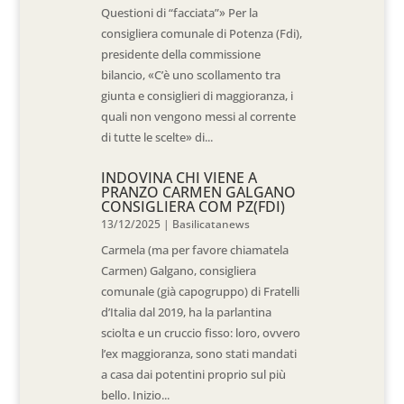
Questioni di “facciata”» Per la
consigliera comunale di Potenza (Fdi),
presidente della commissione
bilancio, «C’è uno scollamento tra
giunta e consiglieri di maggioranza, i
quali non vengono messi al corrente
di tutte le scelte» di...
INDOVINA CHI VIENE A
PRANZO CARMEN GALGANO
CONSIGLIERA COM PZ(FDI)
13/12/2025
|
Basilicatanews
Carmela (ma per favore chiamatela
Carmen) Galgano, consigliera
comunale (già capogruppo) di Fratelli
d’Italia dal 2019, ha la parlantina
sciolta e un cruccio fisso: loro, ovvero
l’ex maggioranza, sono stati mandati
a casa dai potentini proprio sul più
bello. Inizio...