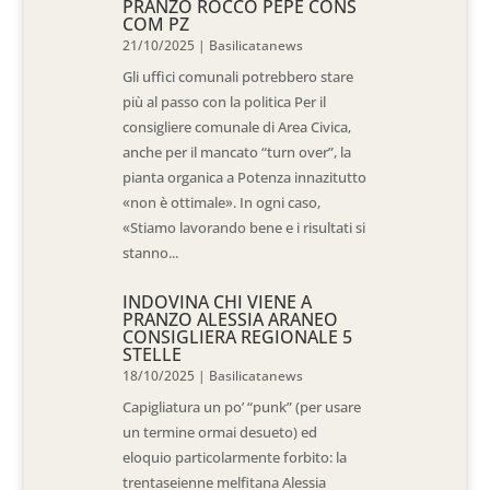
PRANZO ROCCO PEPE CONS
COM PZ
21/10/2025
|
Basilicatanews
Gli uffici comunali potrebbero stare
più al passo con la politica Per il
consigliere comunale di Area Civica,
anche per il mancato “turn over”, la
pianta organica a Potenza innazitutto
«non è ottimale». In ogni caso,
«Stiamo lavorando bene e i risultati si
stanno...
INDOVINA CHI VIENE A
PRANZO ALESSIA ARANEO
CONSIGLIERA REGIONALE 5
STELLE
18/10/2025
|
Basilicatanews
Capigliatura un po’ “punk” (per usare
un termine ormai desueto) ed
eloquio particolarmente forbito: la
trentaseienne melfitana Alessia