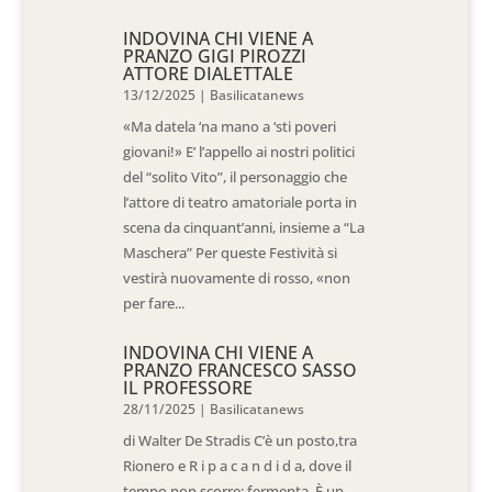
INDOVINA CHI VIENE A
PRANZO GIGI PIROZZI
ATTORE DIALETTALE
13/12/2025
|
Basilicatanews
«Ma datela ‘na mano a ‘sti poveri
giovani!» E’ l’appello ai nostri politici
del “solito Vito”, il personaggio che
l’attore di teatro amatoriale porta in
scena da cinquant’anni, insieme a “La
Maschera” Per queste Festività si
vestirà nuovamente di rosso, «non
per fare...
INDOVINA CHI VIENE A
PRANZO FRANCESCO SASSO
IL PROFESSORE
28/11/2025
|
Basilicatanews
di Walter De Stradis C’è un posto,tra
Rionero e R i p a c a n d i d a, dove il
tempo non scorre: fermenta. È un