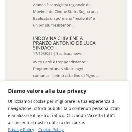
Araneo è consigliera regionale del
Movimento Cinque Stelle. Sogna una
Basilicata un po’ meno “resiliente” e
un po’ più “resistente”....
INDOVINA CHIVIENE A
PRANZO ANTONIO DE LUCA
SINDACO
17/10/2025
|
Basilicatanews
«Vito Bardi è troppo “distante”:
Programmi una visita in ogni
comune» Il primo cittadino di Pignola
«L’ho invitato a vedere la situazione
al Pantano, ma non è venuto. La
Diamo valore alla tua privacy
sensazione è che -come sindaci-
Utilizziamo i cookie per migliorare la tua esperienza di
siamo lasciati a noi stessi» di Walter
navigazione, offrirti pubblicità o contenuti personalizzati
De Stradis In...
e analizzare il nostro traffico. Cliccando “Accetta tutti”,
acconsenti al nostro utilizzo dei cookie.
Privacy Policy
-
Cookie Policy