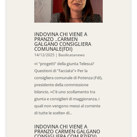
INDOVINA CHI VIENE A
PRANZO ..CARMEN
GALGANO CONSIGLIERA
COMUNALE(FDI)
14/12/2025
|
Basilicatanews
«I “progetti” della giunta Telesca?
Questioni di “facciata”» Per la
consigliera comunale di Potenza (Fdi),
presidente della commissione
bilancio, «C’è uno scollamento tra
giunta e consiglieri di maggioranza, i
quali non vengono messi al corrente
di tutte le scelte» di...
INDOVINA CHI VIENE A
PRANZO CARMEN GALGANO
CONSIGLIERA COM PZ(FDI)