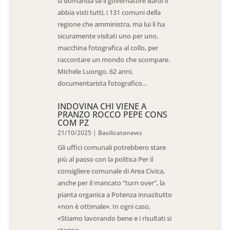
si domanda se il governatore Bardi li
abbia visti tutti, i 131 comuni della
regione che amministra, ma lui li ha
sicuramente visitati uno per uno,
macchina fotografica al collo, per
raccontare un mondo che scompare.
Michele Luongo, 62 anni,
documentarista fotografico...
INDOVINA CHI VIENE A
PRANZO ROCCO PEPE CONS
COM PZ
21/10/2025
|
Basilicatanews
Gli uffici comunali potrebbero stare
più al passo con la politica Per il
consigliere comunale di Area Civica,
anche per il mancato “turn over”, la
pianta organica a Potenza innazitutto
«non è ottimale». In ogni caso,
«Stiamo lavorando bene e i risultati si
stanno...