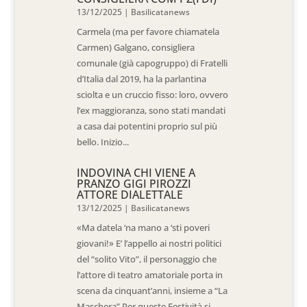
13/12/2025
|
Basilicatanews
Carmela (ma per favore chiamatela
Carmen) Galgano, consigliera
comunale (già capogruppo) di Fratelli
d’Italia dal 2019, ha la parlantina
sciolta e un cruccio fisso: loro, ovvero
l’ex maggioranza, sono stati mandati
a casa dai potentini proprio sul più
bello. Inizio...
INDOVINA CHI VIENE A
PRANZO GIGI PIROZZI
ATTORE DIALETTALE
13/12/2025
|
Basilicatanews
«Ma datela ‘na mano a ‘sti poveri
giovani!» E’ l’appello ai nostri politici
del “solito Vito”, il personaggio che
l’attore di teatro amatoriale porta in
scena da cinquant’anni, insieme a “La
Maschera” Per queste Festività si