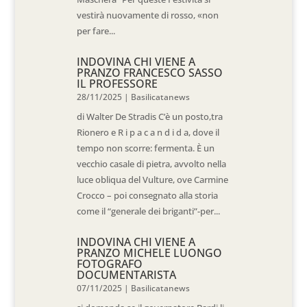
vestirà nuovamente di rosso, «non
per fare...
INDOVINA CHI VIENE A
PRANZO FRANCESCO SASSO
IL PROFESSORE
28/11/2025
|
Basilicatanews
di Walter De Stradis C’è un posto,tra
Rionero e R i p a c a n d i d a, dove il
tempo non scorre: fermenta. È un
vecchio casale di pietra, avvolto nella
luce obliqua del Vulture, ove Carmine
Crocco – poi consegnato alla storia
come il “generale dei briganti”-per...
INDOVINA CHI VIENE A
PRANZO MICHELE LUONGO
FOTOGRAFO
DOCUMENTARISTA
07/11/2025
|
Basilicatanews