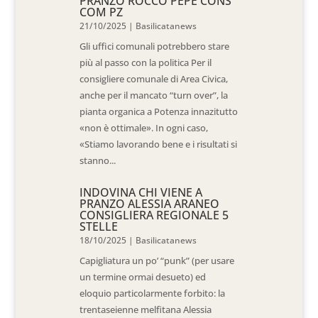
PRANZO ROCCO PEPE CONS
COM PZ
21/10/2025
|
Basilicatanews
Gli uffici comunali potrebbero stare
più al passo con la politica Per il
consigliere comunale di Area Civica,
anche per il mancato “turn over”, la
pianta organica a Potenza innazitutto
«non è ottimale». In ogni caso,
«Stiamo lavorando bene e i risultati si
stanno...
INDOVINA CHI VIENE A
PRANZO ALESSIA ARANEO
CONSIGLIERA REGIONALE 5
STELLE
18/10/2025
|
Basilicatanews
Capigliatura un po’ “punk” (per usare
un termine ormai desueto) ed
eloquio particolarmente forbito: la
trentaseienne melfitana Alessia