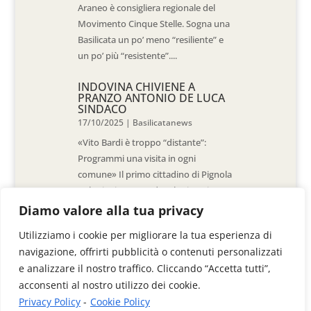
Araneo è consigliera regionale del
Movimento Cinque Stelle. Sogna una
Basilicata un po’ meno “resiliente” e
un po’ più “resistente”....
INDOVINA CHIVIENE A
PRANZO ANTONIO DE LUCA
SINDACO
17/10/2025
|
Basilicatanews
«Vito Bardi è troppo “distante”:
Programmi una visita in ogni
comune» Il primo cittadino di Pignola
«L’ho invitato a vedere la situazione
al Pantano, ma non è venuto. La
Diamo valore alla tua privacy
sensazione è che -come sindaci-
Utilizziamo i cookie per migliorare la tua esperienza di
siamo lasciati a noi stessi» di Walter
navigazione, offrirti pubblicità o contenuti personalizzati
De Stradis In...
e analizzare il nostro traffico. Cliccando “Accetta tutti”,
acconsenti al nostro utilizzo dei cookie.
Privacy Policy
-
Cookie Policy