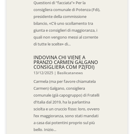
Questioni di “facciata”» Per la
consigliera comunale di Potenza (Fdi),
presidente della commissione
bilancio, «C’è uno scollamento tra
giunta e consiglieri di maggioranza, i
quali non vengono messi al corrente
di tutte le scelte» di...
INDOVINA CHI VIENE A
PRANZO CARMEN GALGANO
CONSIGLIERA COM PZ(FDI)
13/12/2025
|
Basilicatanews
Carmela (ma per favore chiamatela
Carmen) Galgano, consigliera
comunale (già capogruppo) di Fratelli
d’Italia dal 2019, ha la parlantina
sciolta e un cruccio fisso: loro, ovvero
l’ex maggioranza, sono stati mandati
a casa dai potentini proprio sul più
bello. Inizio...