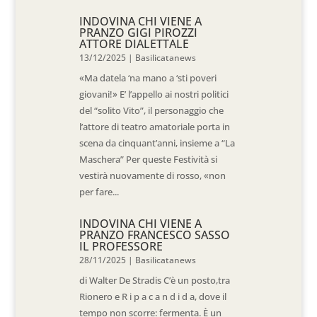
INDOVINA CHI VIENE A
PRANZO GIGI PIROZZI
ATTORE DIALETTALE
13/12/2025
|
Basilicatanews
«Ma datela ‘na mano a ‘sti poveri
giovani!» E’ l’appello ai nostri politici
del “solito Vito”, il personaggio che
l’attore di teatro amatoriale porta in
scena da cinquant’anni, insieme a “La
Maschera” Per queste Festività si
vestirà nuovamente di rosso, «non
per fare...
INDOVINA CHI VIENE A
PRANZO FRANCESCO SASSO
IL PROFESSORE
28/11/2025
|
Basilicatanews
di Walter De Stradis C’è un posto,tra
Rionero e R i p a c a n d i d a, dove il
tempo non scorre: fermenta. È un