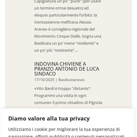
Capigliatura un po’ “punk” (per usare
un termine ormai desueto) ed
eloquio particolarmente forbito: la
trentaseienne melfitana Alessia
Araneo è consigliera regionale del
Movimento Cinque Stelle. Sogna una
Basilicata un po’ meno “resiliente” e
un po’ più “resistente”....
INDOVINA CHIVIENE A
PRANZO ANTONIO DE LUCA
SINDACO
17/10/2025
|
Basilicatanews
«Vito Bardi è troppo “distante”:
Programmi una visita in ogni
comune» Il primo cittadino di Pignola
«L’ho invitato a vedere la situazione
al Pantano, ma non è venuto. La
Diamo valore alla tua privacy
sensazione è che -come sindaci-
Utilizziamo i cookie per migliorare la tua esperienza di
siamo lasciati a noi stessi» di Walter
navigazione, offrirti pubblicità o contenuti personalizzati