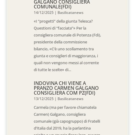
GALGANO CONSIGLIERA
COMUNALE(FDI)
14/12/2025
|
Basilicatanews
«I “progetti” della giunta Telesca?
Questioni di “facciata”» Per la
consigliera comunale di Potenza (Fdi),
presidente della commissione
bilancio, «C’è uno scollamento tra
giunta e consiglieri di maggioranza, i
quali non vengono messi al corrente
di tutte le scelte» di...
INDOVINA CHI VIENE A
PRANZO CARMEN GALGANO
CONSIGLIERA COM PZ(FDI)
13/12/2025
|
Basilicatanews
Carmela (ma per favore chiamatela
Carmen) Galgano, consigliera
comunale (già capogruppo) di Fratelli
d’Italia dal 2019, ha la parlantina
sciolta e un cruccio fisso: loro, ovvero