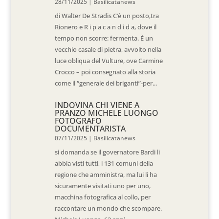
28/11/2025
|
Basilicatanews
di Walter De Stradis C’è un posto,tra
Rionero e R i p a c a n d i d a, dove il
tempo non scorre: fermenta. È un
vecchio casale di pietra, avvolto nella
luce obliqua del Vulture, ove Carmine
Crocco – poi consegnato alla storia
come il “generale dei briganti”-per...
INDOVINA CHI VIENE A
PRANZO MICHELE LUONGO
FOTOGRAFO
DOCUMENTARISTA
07/11/2025
|
Basilicatanews
si domanda se il governatore Bardi li
abbia visti tutti, i 131 comuni della
regione che amministra, ma lui li ha
sicuramente visitati uno per uno,
macchina fotografica al collo, per
raccontare un mondo che scompare.