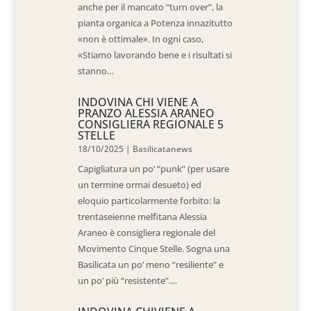
anche per il mancato “turn over”, la
pianta organica a Potenza innazitutto
«non è ottimale». In ogni caso,
«Stiamo lavorando bene e i risultati si
stanno...
INDOVINA CHI VIENE A
PRANZO ALESSIA ARANEO
CONSIGLIERA REGIONALE 5
STELLE
18/10/2025
|
Basilicatanews
Capigliatura un po’ “punk” (per usare
un termine ormai desueto) ed
eloquio particolarmente forbito: la
trentaseienne melfitana Alessia
Araneo è consigliera regionale del
Movimento Cinque Stelle. Sogna una
Basilicata un po’ meno “resiliente” e
un po’ più “resistente”....