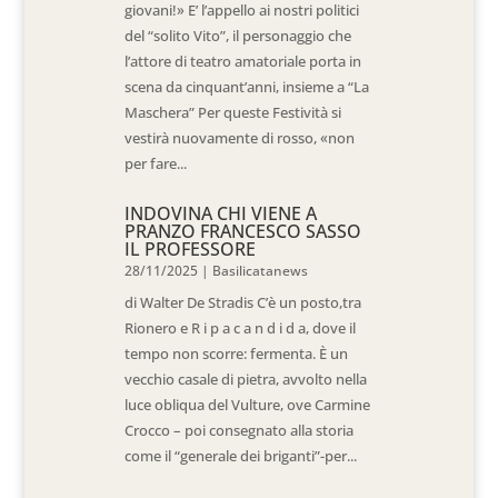
giovani!» E’ l’appello ai nostri politici
del “solito Vito”, il personaggio che
l’attore di teatro amatoriale porta in
scena da cinquant’anni, insieme a “La
Maschera” Per queste Festività si
vestirà nuovamente di rosso, «non
per fare...
INDOVINA CHI VIENE A
PRANZO FRANCESCO SASSO
IL PROFESSORE
28/11/2025
|
Basilicatanews
di Walter De Stradis C’è un posto,tra
Rionero e R i p a c a n d i d a, dove il
tempo non scorre: fermenta. È un
vecchio casale di pietra, avvolto nella
luce obliqua del Vulture, ove Carmine
Crocco – poi consegnato alla storia
come il “generale dei briganti”-per...