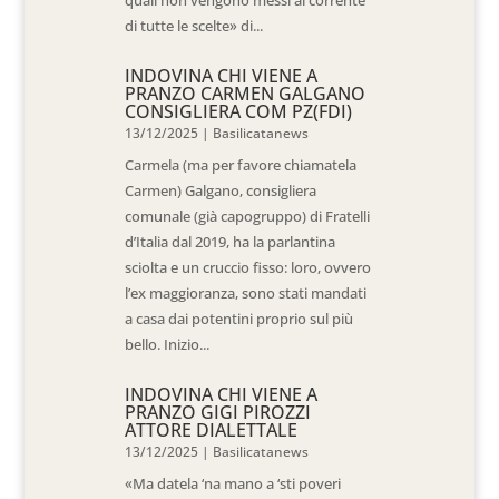
quali non vengono messi al corrente
di tutte le scelte» di...
INDOVINA CHI VIENE A
PRANZO CARMEN GALGANO
CONSIGLIERA COM PZ(FDI)
13/12/2025
|
Basilicatanews
Carmela (ma per favore chiamatela
Carmen) Galgano, consigliera
comunale (già capogruppo) di Fratelli
d’Italia dal 2019, ha la parlantina
sciolta e un cruccio fisso: loro, ovvero
l’ex maggioranza, sono stati mandati
a casa dai potentini proprio sul più
bello. Inizio...
INDOVINA CHI VIENE A
PRANZO GIGI PIROZZI
ATTORE DIALETTALE
13/12/2025
|
Basilicatanews
«Ma datela ‘na mano a ‘sti poveri