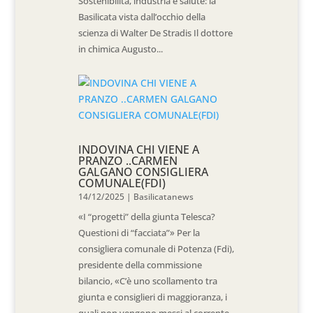
Sostenibilità, industria e salute: la
Basilicata vista dall’occhio della
scienza di Walter De Stradis Il dottore
in chimica Augusto...
INDOVINA CHI VIENE A
PRANZO ..CARMEN
GALGANO CONSIGLIERA
COMUNALE(FDI)
14/12/2025
|
Basilicatanews
«I “progetti” della giunta Telesca?
Questioni di “facciata”» Per la
consigliera comunale di Potenza (Fdi),
presidente della commissione
bilancio, «C’è uno scollamento tra
giunta e consiglieri di maggioranza, i