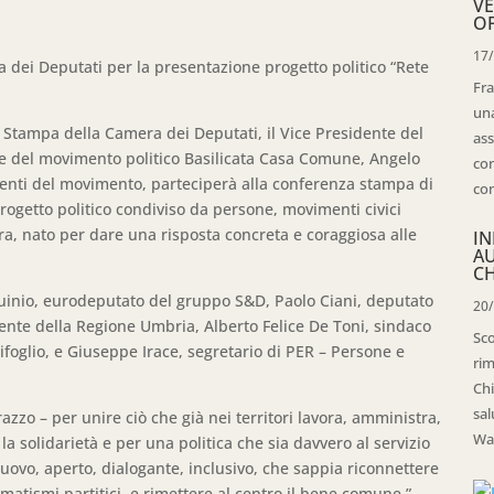
VE
OP
17
 dei Deputati per la presentazione progetto politico “Rete
Fra
una
a Stampa della Camera dei Deputati, il Vice Presidente del
ass
nte del movimento politico Basilicata Casa Comune, Angelo
con
genti del movimento, parteciperà alla conferenza stampa di
con
progetto politico condiviso da persone, movimenti civici
tra, nato per dare una risposta concreta e coraggiosa alle
IN
A
CH
uinio, eurodeputato del gruppo S&D, Paolo Ciani, deputato
20
dente della Regione Umbria, Alberto Felice De Toni, sindaco
Sco
foglio, e Giuseppe Irace, segretario di PER – Persone e
rim
Chi
sal
razzo – per unire ciò che già nei territori lavora, amministra,
Wal
er la solidarietà e per una politica che sia davvero al servizio
uovo, aperto, dialogante, inclusivo, che sappia riconnettere
ematismi partitici, e rimettere al centro il bene comune.”