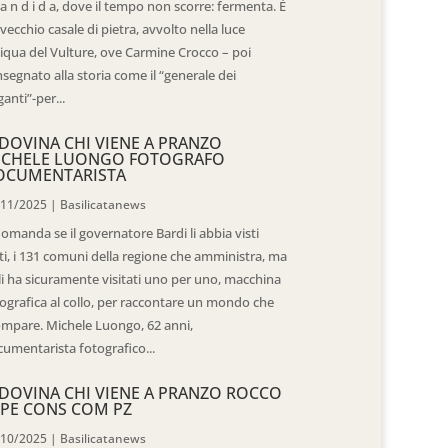
 a n d i d a, dove il tempo non scorre: fermenta. È
vecchio casale di pietra, avvolto nella luce
iqua del Vulture, ove Carmine Crocco – poi
segnato alla storia come il “generale dei
ganti”-per...
DOVINA CHI VIENE A PRANZO
ICHELE LUONGO FOTOGRAFO
OCUMENTARISTA
/11/2025
|
Basilicatanews
domanda se il governatore Bardi li abbia visti
ti, i 131 comuni della regione che amministra, ma
 li ha sicuramente visitati uno per uno, macchina
ografica al collo, per raccontare un mondo che
mpare. Michele Luongo, 62 anni,
umentarista fotografico...
DOVINA CHI VIENE A PRANZO ROCCO
PE CONS COM PZ
/10/2025
|
Basilicatanews