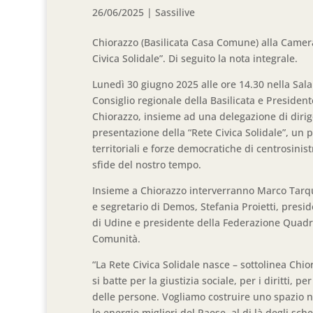
26/06/2025
|
Sassilive
Chiorazzo (Basilicata Casa Comune) alla Camera
Civica Solidale”. Di seguito la nota integrale.
​Lunedì 30 giugno 2025 alle ore 14.30 nella Sal
Consiglio regionale della Basilicata e Preside
Chiorazzo, insieme ad una delegazione di diri
presentazione della “Rete Civica Solidale”, un 
territoriali e forze democratiche di centrosinis
sfide del nostro tempo.
​Insieme a Chiorazzo interverranno Marco Tarq
e segretario di Demos, Stefania Proietti, presi
di Udine e presidente della Federazione Quadri
Comunità.
“La Rete Civica Solidale nasce – sottolinea Chio
si batte per la giustizia sociale, per i diritti, p
delle persone. Vogliamo costruire uno spazio n
le energie migliori del Paese, al di là degli sch