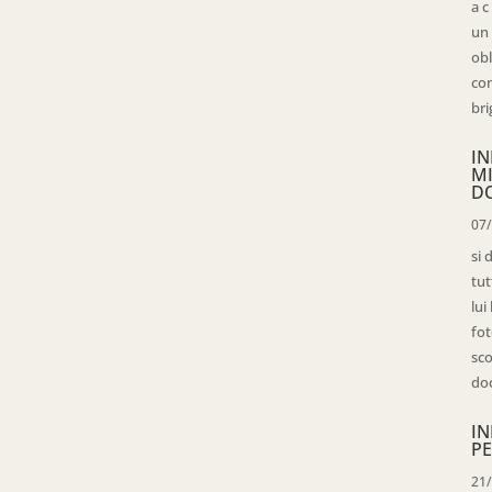
a c
un 
obl
con
bri
IN
M
D
07
si 
tut
lui
fot
sco
doc
IN
PE
21