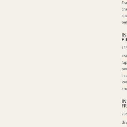
Fra
cru
sta
bell
IN
PI
13
«Ma
l’a
per
in 
Per
«no
IN
FR
28
di 