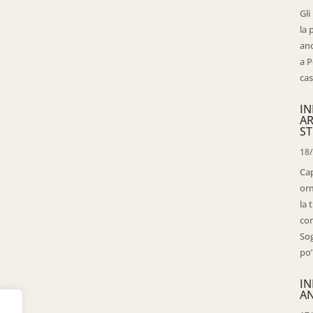
Gli
la 
anc
a P
cas
IN
AR
ST
18
Cap
orm
la 
con
Sog
po’
IN
AN