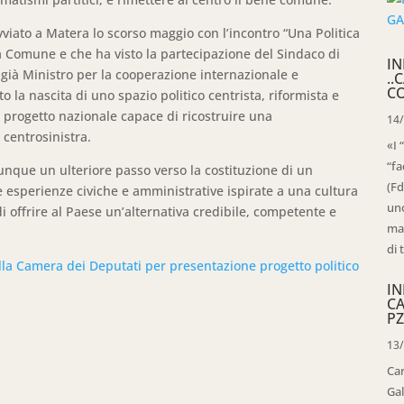
avviato a Matera lo scorso maggio con l’incontro “Una Politica
sa Comune e che ha visto la partecipazione del Sindaco di
IN
 già Ministro per la cooperazione internazionale e
..
C
la nascita di uno spazio politico centrista, riformista e
 progetto nazionale capace di ricostruire una
14
centrosinistra.
«I 
“fa
nque un ulteriore passo verso la costituzione di un
(Fd
te esperienze civiche e amministrative ispirate a una cultura
uno
i offrire al Paese un’alternativa credibile, competente e
mag
di 
lla Camera dei Deputati per presentazione progetto politico
IN
C
PZ
13
Ca
Gal