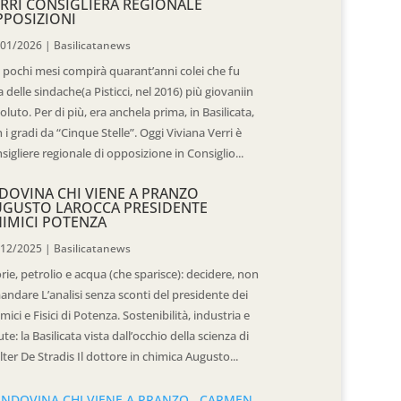
RRI CONSIGLIERA REGIONALE
POSIZIONI
/01/2026
|
Basilicatanews
 pochi mesi compirà quarant’anni colei che fu
 delle sindache(a Pisticci, nel 2016) più giovaniin
oluto. Per di più, era anchela prima, in Basilicata,
 i gradi da “Cinque Stelle”. Oggi Viviana Verri è
sigliere regionale di opposizione in Consiglio...
DOVINA CHI VIENE A PRANZO
UGUSTO LAROCCA PRESIDENTE
IMICI POTENZA
/12/2025
|
Basilicatanews
rie, petrolio e acqua (che sparisce): decidere, non
andare L’analisi senza sconti del presidente dei
mici e Fisici di Potenza. Sostenibilità, industria e
ute: la Basilicata vista dall’occhio della scienza di
ter De Stradis Il dottore in chimica Augusto...