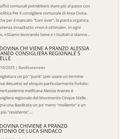
 uffici comunali potrebbero stare più al passo con
politica Per il consigliere comunale di Area Civica,
he per il mancato “turn over”, la pianta organica
otenza innazitutto «non è ottimale». In ogni
o, «Stiamo lavorando bene e i risultati si stanno...
DOVINA CHI VIENE A PRANZO ALESSIA
ANEO CONSIGLIERA REGIONALE 5
ELLE
/10/2025
|
Basilicatanews
igliatura un po’ “punk” (per usare un termine
ai desueto) ed eloquio particolarmente forbito:
trentaseienne melfitana Alessia Araneo è
sigliera regionale del Movimento Cinque Stelle.
na una Basilicata un po’ meno “resiliente” e un
 più “resistente”....
DOVINA CHIVIENE A PRANZO
TONIO DE LUCA SINDACO