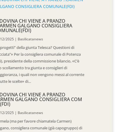
DOVINA CHI VIENE A PRANZO
CARMEN GALGANO CONSIGLIERA
OMUNALE(FDI)
/12/2025
|
Basilicatanews
“progetti” della giunta Telesca? Questioni di
cciata”» Per la consigliera comunale di Potenza
i), presidente della commissione bilancio, «C’è
 scollamento tra giunta e consiglieri di
gioranza, i quali non vengono messi al corrente
tutte le scelte» di...
DOVINA CHI VIENE A PRANZO
ARMEN GALGANO CONSIGLIERA COM
(FDI)
/12/2025
|
Basilicatanews
rmela (ma per favore chiamatela Carmen)
gano, consigliera comunale (già capogruppo) di